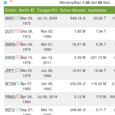
Menampilkan
1-20
dari
89
item.
Emiten
Berdiri
Tanggal IPO
Saham Beredar
Kapitalisasi
MKPI
Mar 29,
Jul 10, 2009
948,19 Jt
20,62 T
1
Q1
1972
DUTI
Des 29,
Nov 02,
1,85 M
7,94 T
Q4
1972
1994
SMRA
Nov 26,
Mei 07,
16,51 M
5,38 T
Q4
1975
1990
EMDE
Sep 10,
Jan 12,
3,35 M
231,15 M
-
Q4
1976
2011
JRPT
Mei 25,
Jun 29,
12,91 M
13,94 T
Q1
1979
1994
MTSM
Apr 07,
Jan 08,
232,85 Jt
116,42 M
-2
Q4
1980
1992
PAMG
Apr 28,
Jul 05, 2019
3,12 M
175 M
-50
Q1
1980
RDTX
Sep 27,
Mei 14,
268,80 Jt
3,71 T
Q1
1980
1990