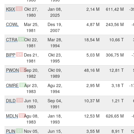
KSIX
Okt 27,
Jan 08,
2,14 M
611,42 M
-3
Q1
1980
2025
COWL
Mar 25,
Des 19,
4,87 M
243,56 M
-
1981
2007
CTRA
Okt 22,
Mar 28,
18,54 M
10,66 T
Q4
1981
1994
BIPP
Des 21,
Okt 23,
5,03 M
306,75 M
-
Q4
1981
1995
PWON
Sep 20,
Okt 09,
48,16 M
12,81 T
Q1
1982
1989
OMRE
Apr 23,
Agu 22,
2,95 M
3,18 T
-1
Q1
1983
1994
DILD
Jun 10,
Sep 04,
10,37 M
1,21 T
Q4
1983
1991
MDLN
Agu 08,
Jan 18,
12,53 M
626,65 M
-
Q1
1983
1993
PLIN
Nov 05,
Jun 15,
3,55 M
8,91 T
1
Q1