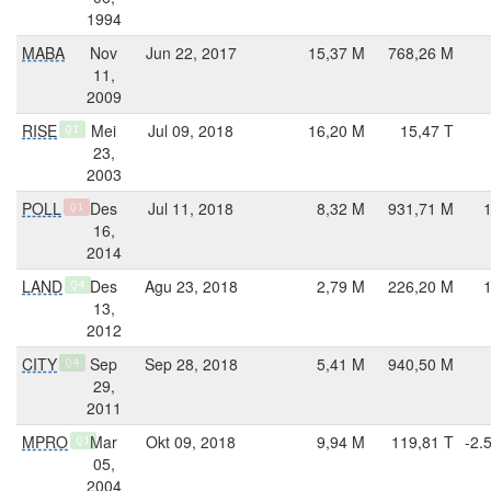
1994
MABA
Nov
Jun 22, 2017
15,37 M
768,26 M
11,
2009
RISE
Mei
Jul 09, 2018
16,20 M
15,47 T
Q1
23,
2003
POLL
Des
Jul 11, 2018
8,32 M
931,71 M
Q1
16,
2014
LAND
Des
Agu 23, 2018
2,79 M
226,20 M
Q4
13,
2012
CITY
Sep
Sep 28, 2018
5,41 M
940,50 M
Q4
29,
2011
MPRO
Mar
Okt 09, 2018
9,94 M
119,81 T
-2.
Q1
05,
2004