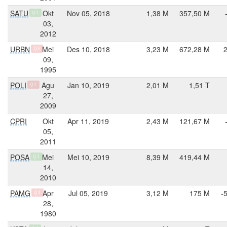
SATU
Okt
Nov 05, 2018
1,38 M
357,50 M
Q1
03,
2012
URBN
Mei
Des 10, 2018
3,23 M
672,28 M
Q3
09,
1995
POLI
Agu
Jan 10, 2019
2,01 M
1,51 T
Q1
27,
2009
CPRI
Okt
Apr 11, 2019
2,43 M
121,67 M
05,
2011
POSA
Mei
Mei 10, 2019
8,39 M
419,44 M
Q1
14,
2010
PAMG
Apr
Jul 05, 2019
3,12 M
175 M
-
Q1
28,
1980