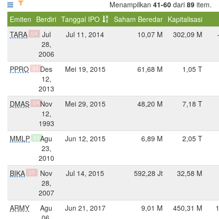
Menampilkan
41-60
dari
89
item.
Emiten
Berdiri
Tanggal IPO
Saham Beredar
Kapitalisasi
TARA
Jul
Jul 11, 2014
10,07 M
302,09 M
Q4
28,
2006
PPRO
Des
Mei 19, 2015
61,68 M
1,05 T
Q1
12,
2013
DMAS
Nov
Mei 29, 2015
48,20 M
7,18 T
Q4
12,
1993
MMLP
Agu
Jun 12, 2015
6,89 M
2,05 T
Q1
23,
2010
BIKA
Nov
Jul 14, 2015
592,28 Jt
32,58 M
Q3
28,
2007
ARMY
Agu
Jun 21, 2017
9,01 M
450,31 M
06,