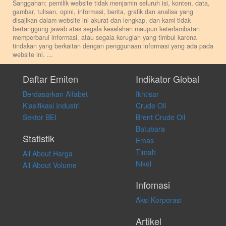
Sanggahan: pemilik website tidak menjamin seluruh isi, konten, data,
gambar, tulisan, opini, informasi, berita, grafik dan analisa yang
disajikan dalam website ini akurat dan lengkap, dan kami tidak
bertanggung jawab atas segala kesalahan maupun keterlambatan
memperbarui informasi, atau segala kerugian yang timbul karena
tindakan yang berkaitan dengan penggunaan informasi yang ada pada
website ini.
...
Setiap keputusan investasi merupakan keputusan dan tanggung jawab
pribadi. Kami tidak memberi anjuran, saran, rekomendasi untuk
Daftar Emiten
Indikator Global
membeli, menjual atau melakukan aktivitas lain yang terkait dengan
Berdasarkan Alfabet
Ikhtisar
transaksi perdagangan apapun, dan kami tidak bertanggung jawab
atas keputusan investasi yang dilakukan dalam kondisi dan situasi
Klasifikasi Industri
Crude Oil
apapun juga, yang diakibatkan secara langsung maupun tidak
Sektor BEI
Brent Crude Oil
langsung atas konten pada website ini.
Batubara
Statistik
Emas
Timah
All About Harga
Nikel
All About Volume
Infomasi
Aksi Korporasi
Artikel