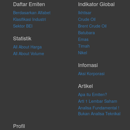
pribadi. Kami tidak memberi anjuran, saran, rekomendasi untuk
Daftar Emiten
Indikator Global
membeli, menjual atau melakukan aktivitas lain yang terkait dengan
Berdasarkan Alfabet
Ikhtisar
transaksi perdagangan apapun, dan kami tidak bertanggung jawab
atas keputusan investasi yang dilakukan dalam kondisi dan situasi
Klasifikasi Industri
Crude Oil
apapun juga, yang diakibatkan secara langsung maupun tidak
Sektor BEI
Brent Crude Oil
langsung atas konten pada website ini.
Batubara
Statistik
Emas
Timah
All About Harga
Nikel
All About Volume
Infomasi
Aksi Korporasi
Artikel
Apa itu Emiten?
Arti 1 Lembar Saham
Analisa Fundamental !
Bukan Analisa Teknikal
Profil