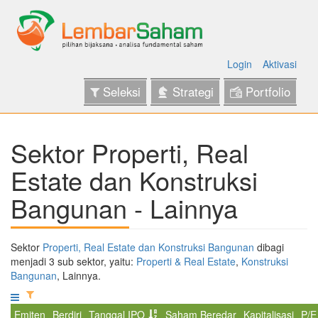
Login
Aktivasi
Seleksi
Strategi
Portfolio
Sektor Properti, Real
Estate dan Konstruksi
Bangunan - Lainnya
Sektor
Properti, Real Estate dan Konstruksi Bangunan
dibagi
menjadi 3 sub sektor, yaitu:
Properti & Real Estate
,
Konstruksi
Bangunan
, Lainnya.
Emiten
Berdiri
Tanggal IPO
Saham Beredar
Kapitalisasi
P/E