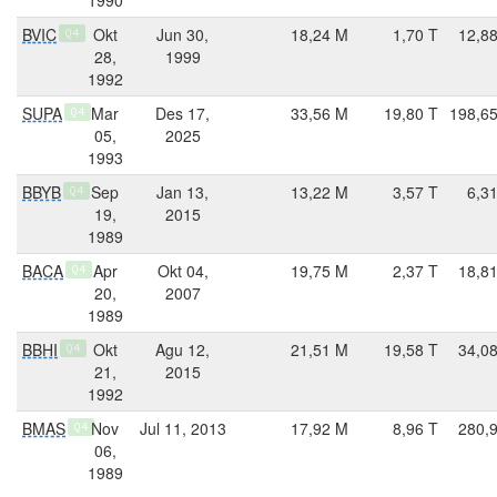
BVIC
Okt
Jun 30,
18,24 M
1,70 T
12,8
Q4
28,
1999
1992
SUPA
Mar
Des 17,
33,56 M
19,80 T
198,6
Q4
05,
2025
1993
BBYB
Sep
Jan 13,
13,22 M
3,57 T
6,3
Q4
19,
2015
1989
BACA
Apr
Okt 04,
19,75 M
2,37 T
18,8
Q4
20,
2007
1989
BBHI
Okt
Agu 12,
21,51 M
19,58 T
34,0
Q4
21,
2015
1992
BMAS
Nov
Jul 11, 2013
17,92 M
8,96 T
280,
Q4
06,
1989