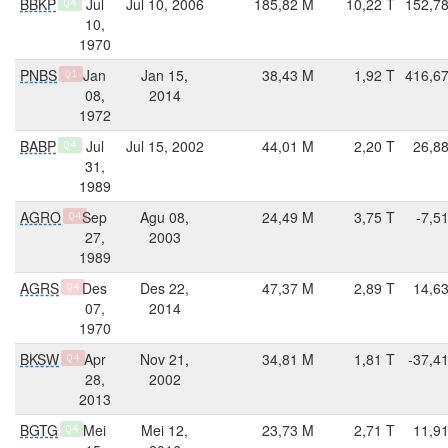
BBKP
Jul
Jul 10, 2006
185,82 M
10,22 T
152,7
Q4
10,
1970
PNBS
Jan
Jan 15,
38,43 M
1,92 T
416,6
Q1
08,
2014
1972
BABP
Jul
Jul 15, 2002
44,01 M
2,20 T
26,8
Q4
31,
1989
AGRO
Sep
Agu 08,
24,49 M
3,75 T
-7,5
Q4
27,
2003
1989
AGRS
Des
Des 22,
47,37 M
2,89 T
14,6
Q4
07,
2014
1970
BKSW
Apr
Nov 21,
34,81 M
1,81 T
-37,4
Q4
28,
2002
2013
BGTG
Mei
Mei 12,
23,73 M
2,71 T
11,9
Q4