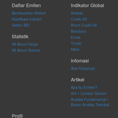
pribadi. Kami tidak memberi anjuran, saran, rekomendasi untuk
Daftar Emiten
Indikator Global
membeli, menjual atau melakukan aktivitas lain yang terkait dengan
Berdasarkan Alfabet
Ikhtisar
transaksi perdagangan apapun, dan kami tidak bertanggung jawab
atas keputusan investasi yang dilakukan dalam kondisi dan situasi
Klasifikasi Industri
Crude Oil
apapun juga, yang diakibatkan secara langsung maupun tidak
Sektor BEI
Brent Crude Oil
langsung atas konten pada website ini.
Batubara
Statistik
Emas
Timah
All About Harga
Nikel
All About Volume
Infomasi
Aksi Korporasi
Artikel
Apa itu Emiten?
Arti 1 Lembar Saham
Analisa Fundamental !
Bukan Analisa Teknikal
Profil