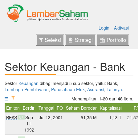
Login
Aktivasi
Seleksi
Strategi
Portfolio
Sektor Keuangan - Bank
Sektor
Keuangan
dibagi menjadi 5 sub sektor, yaitu: Bank,
Lembaga Pembiayaan
,
Perusahaan Efek
,
Asuransi
,
Lainnya
.
Menampilkan
1-20
dari
48
item.
Emiten
Berdiri
Tanggal IPO
Saham Beredar
Kapitalisasi
P
BEKS
Sep
Jul 13, 2001
51,35 M
1,13 T
21,5
Q4
11,
1992