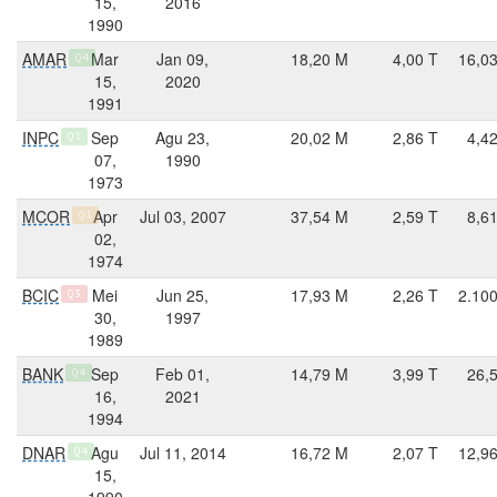
15,
2016
1990
AMAR
Mar
Jan 09,
18,20 M
4,00 T
16,0
Q4
15,
2020
1991
INPC
Sep
Agu 23,
20,02 M
2,86 T
4,4
Q1
07,
1990
1973
MCOR
Apr
Jul 03, 2007
37,54 M
2,59 T
8,6
Q1
02,
1974
BCIC
Mei
Jun 25,
17,93 M
2,26 T
2.10
Q3
30,
1997
1989
BANK
Sep
Feb 01,
14,79 M
3,99 T
26,
Q4
16,
2021
1994
DNAR
Agu
Jul 11, 2014
16,72 M
2,07 T
12,9
Q4
15,
1990