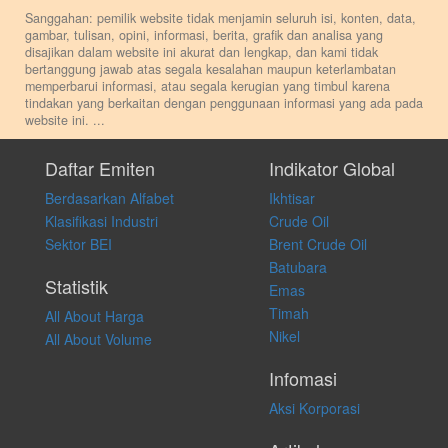
Sanggahan: pemilik website tidak menjamin seluruh isi, konten, data,
gambar, tulisan, opini, informasi, berita, grafik dan analisa yang
disajikan dalam website ini akurat dan lengkap, dan kami tidak
bertanggung jawab atas segala kesalahan maupun keterlambatan
memperbarui informasi, atau segala kerugian yang timbul karena
tindakan yang berkaitan dengan penggunaan informasi yang ada pada
website ini.
...
Setiap keputusan investasi merupakan keputusan dan tanggung jawab
pribadi. Kami tidak memberi anjuran, saran, rekomendasi untuk
Daftar Emiten
Indikator Global
membeli, menjual atau melakukan aktivitas lain yang terkait dengan
Berdasarkan Alfabet
Ikhtisar
transaksi perdagangan apapun, dan kami tidak bertanggung jawab
atas keputusan investasi yang dilakukan dalam kondisi dan situasi
Klasifikasi Industri
Crude Oil
apapun juga, yang diakibatkan secara langsung maupun tidak
Sektor BEI
Brent Crude Oil
langsung atas konten pada website ini.
Batubara
Statistik
Emas
Timah
All About Harga
Nikel
All About Volume
Infomasi
Aksi Korporasi