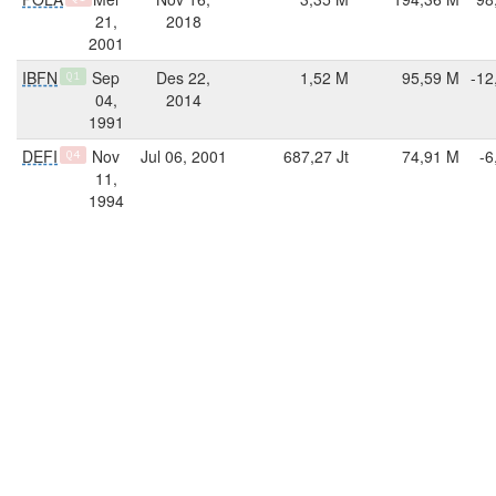
21,
2018
2001
IBFN
Sep
Des 22,
1,52 M
95,59 M
-12
Q1
04,
2014
1991
DEFI
Nov
Jul 06, 2001
687,27 Jt
74,91 M
-6
Q4
11,
1994