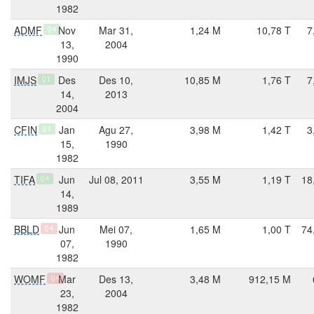
1982
ADMF
Nov
Mar 31,
1,24 M
10,78 T
7
Q4
13,
2004
1990
IMJS
Des
Des 10,
10,85 M
1,76 T
7
Q1
14,
2013
2004
CFIN
Jan
Agu 27,
3,98 M
1,42 T
3
Q1
15,
1990
1982
TIFA
Jun
Jul 08, 2011
3,55 M
1,19 T
18
Q4
14,
1989
BBLD
Jun
Mei 07,
1,65 M
1,00 T
74
Q4
07,
1990
1982
WOMF
Mar
Des 13,
3,48 M
912,15 M
Q4
23,
2004
1982