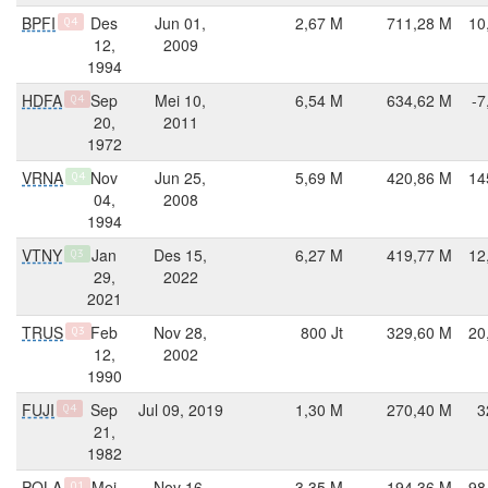
BPFI
Des
Jun 01,
2,67 M
711,28 M
10
Q4
12,
2009
1994
HDFA
Sep
Mei 10,
6,54 M
634,62 M
-7
Q4
20,
2011
1972
VRNA
Nov
Jun 25,
5,69 M
420,86 M
14
Q4
04,
2008
1994
VTNY
Jan
Des 15,
6,27 M
419,77 M
12
Q3
29,
2022
2021
TRUS
Feb
Nov 28,
800 Jt
329,60 M
20
Q3
12,
2002
1990
FUJI
Sep
Jul 09, 2019
1,30 M
270,40 M
3
Q4
21,
1982
POLA
Mei
Nov 16,
3,35 M
194,36 M
98
Q1