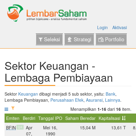
Login
Aktivasi
Seleksi
Strategi
Portfolio
Sektor Keuangan -
Lembaga Pembiayaan
Sektor
Keuangan
dibagi menjadi 5 sub sektor, yaitu:
Bank
,
Lembaga Pembiayaan,
Perusahaan Efek
,
Asuransi
,
Lainnya
.
Menampilkan
1-16
dari
16
item.
Emiten
Berdiri
Tanggal IPO
Saham Beredar
Kapitalisasi
BFIN
Apr
Mei 16,
15,04 M
13,61 T
8
Q4
07,
1990