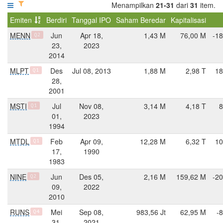
Menampilkan
21-31
dari
31
item.
Emiten
Berdiri
Tanggal IPO
Saham Beredar
Kapitalisasi
MENN
Jun
Apr 18,
1,43 M
76,00 M
-18
Q2
23,
2023
2014
MLPT
Des
Jul 08, 2013
1,88 M
2,98 T
18
Q1
28,
2001
MSTI
Jul
Nov 08,
3,14 M
4,18 T
8
Q1
01,
2023
1994
MTDL
Feb
Apr 09,
12,28 M
6,32 T
10
Q1
17,
1990
1983
NINE
Jun
Des 05,
2,16 M
159,62 M
-20
Q2
09,
2022
2010
RUNS
Mei
Sep 08,
983,56 Jt
62,95 M
-
Q4
31,
2021