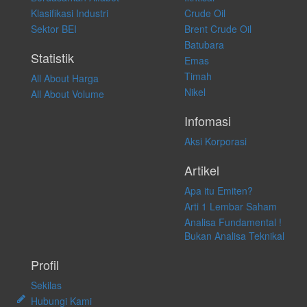
atas keputusan investasi yang dilakukan dalam kondisi dan situasi
Klasifikasi Industri
Crude Oil
apapun juga, yang diakibatkan secara langsung maupun tidak
Sektor BEI
Brent Crude Oil
langsung atas konten pada website ini.
Batubara
Statistik
Emas
Timah
All About Harga
Nikel
All About Volume
Infomasi
Aksi Korporasi
Artikel
Apa itu Emiten?
Arti 1 Lembar Saham
Analisa Fundamental !
Bukan Analisa Teknikal
Profil
Sekilas
Hubungi Kami