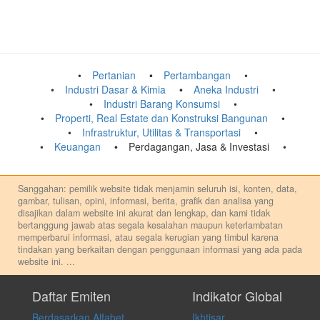
Pertanian
Pertambangan
Industri Dasar & Kimia
Aneka Industri
Industri Barang Konsumsi
Properti, Real Estate dan Konstruksi Bangunan
Infrastruktur, Utilitas & Transportasi
Keuangan
Perdagangan, Jasa & Investasi
Sanggahan: pemilik website tidak menjamin seluruh isi, konten, data,
gambar, tulisan, opini, informasi, berita, grafik dan analisa yang
disajikan dalam website ini akurat dan lengkap, dan kami tidak
bertanggung jawab atas segala kesalahan maupun keterlambatan
memperbarui informasi, atau segala kerugian yang timbul karena
tindakan yang berkaitan dengan penggunaan informasi yang ada pada
website ini.
...
Setiap keputusan investasi merupakan keputusan dan tanggung jawab
pribadi. Kami tidak memberi anjuran, saran, rekomendasi untuk
Daftar Emiten
Indikator Global
membeli, menjual atau melakukan aktivitas lain yang terkait dengan
Berdasarkan Alfabet
Ikhtisar
transaksi perdagangan apapun, dan kami tidak bertanggung jawab