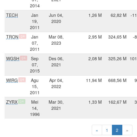
2014
TECH
Jan
Jun 04,
1,26 M
62,82 M
-11
19,
2020
2011
TRON
Jan
Mar 08,
2,95 M
324,65 M
-
Q4
07,
2023
2011
WGSH
Sep
Des 06,
2,08 M
325,26 M
101
Q4
07,
2021
2015
WIRG
Agu
Apr 04,
11,94 M
668,56 M
9
Q4
15,
2022
2011
ZYRX
Mei
Mar 30,
1,33 M
162,67 M
3
Q4
14,
2021
1996
«
1
2
»