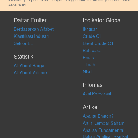
website ini.
...
Setiap keputusan investasi merupakan keputusan dan tanggung jawab
pribadi. Kami tidak memberi anjuran, saran, rekomendasi untuk
Daftar Emiten
Indikator Global
membeli, menjual atau melakukan aktivitas lain yang terkait dengan
Berdasarkan Alfabet
Ikhtisar
transaksi perdagangan apapun, dan kami tidak bertanggung jawab
atas keputusan investasi yang dilakukan dalam kondisi dan situasi
Klasifikasi Industri
Crude Oil
apapun juga, yang diakibatkan secara langsung maupun tidak
Sektor BEI
Brent Crude Oil
langsung atas konten pada website ini.
Batubara
Statistik
Emas
Timah
All About Harga
Nikel
All About Volume
Infomasi
Aksi Korporasi
Artikel
Apa itu Emiten?
Arti 1 Lembar Saham
Analisa Fundamental !
Bukan Analisa Teknikal