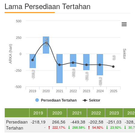
Lama Persediaan Tertahan
500
250
266,6
ARKA (hari)
Sektor
0
0,0
-202,6
-250
-218,2
-251,0
-328,2
-500
2019
2020
2021
2022
2023
2024
2025
Persediaan Tertahan
Sektor
2019
2020
2021
2022
2023
202
Persediaan
-218,19
266,56
-449,38
-202,58
-251,03
-328
Tertahan
-
222,17%
268,58%
54,92%
23,92%
30,