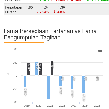
Perputaran
1,85
1,34
1,30
-
-
Piutang
-
27,95%
2,55%
-
-
Lama Persediaan Tertahan vs Lama
Pengumpulan Tagihan
500
250
283,9
266,6
238,0
235,0
hari
0
0,0
0,0
0,0
0,0
0,0
-202,6
-250
-218,2
-251,0
-328,2
-500
2019
2020
2021
2022
2023
2024
2025