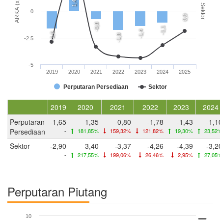
ARKA (x)
1,4
Sektor
0
0,0
-0,8
-1,1
-1,4
-1,6
-1,8
-2.5
-5
2019
2020
2021
2022
2023
2024
2025
Perputaran Persediaan
Sektor
2019
2020
2021
2022
2023
2024
Perputaran
-1,65
1,35
-0,80
-1,78
-1,43
-1,1
Persediaan
-
181,85%
159,32%
121,82%
19,30%
23,52
Sektor
-2,90
3,40
-3,37
-4,26
-4,39
-3,2
-
217,55%
199,06%
26,46%
2,95%
27,05
Perputaran Piutang
10