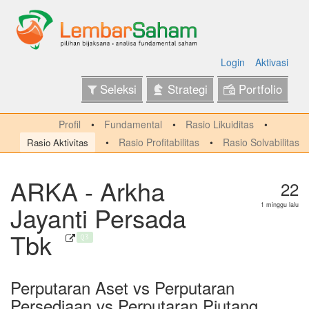
Login
Aktivasi
Seleksi
Strategi
Portfolio
Profil
Fundamental
Rasio Likuiditas
Rasio Profitabilitas
Rasio Solvabilitas
Rasio Aktivitas
ARKA - Arkha
22
Jayanti Persada
1 minggu lalu
Tbk
Q3
Perputaran Aset vs Perputaran
Persediaan vs Perputaran Piutang