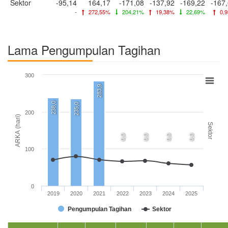
Sektor
-95,14
164,17
-171,08
-137,92
-169,22
-167
-
272,55%
204,21%
19,38%
22,69%
0,
Lama Pengumpulan Tagihan
300
283,9
238,0
235,0
200
ARKA (hari)
Sektor
0,0
0,0
0,0
0,0
100
0
2019
2020
2021
2022
2023
2024
2025
Pengumpulan Tagihan
Sektor