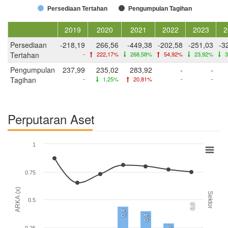
Persediaan Tertahan
Pengumpulan Tagihan
2019
2020
2021
2022
2023
2
Persediaan
-218,19
266,56
-449,38
-202,58
-251,03
-3
Tertahan
-
222,17%
268,58%
54,92%
23,92%
3
Pengumpulan
237,99
235,02
283,92
-
-
Tagihan
-
1,25%
20,81%
-
-
Perputaran Aset
1
0.75
ARKA (x)
Sektor
0.5
0,0
0,4
0,4
0.25