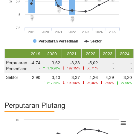
-2.5
-3,3
-5
-4,7
-5,0
-7.5
2019
2020
2021
2022
2023
2024
2025
Perputaran Persediaan
Sektor
2019
2020
2021
2022
2023
2024
Perputaran
-4,74
3,62
-3,33
-5,02
-
-
Persediaan
-
176,28%
192,15%
50,71%
-
-
Sektor
-2,90
3,40
-3,37
-4,26
-4,39
-3,20
-
217,55%
199,06%
26,46%
2,95%
27,05%
Perputaran Piutang
10