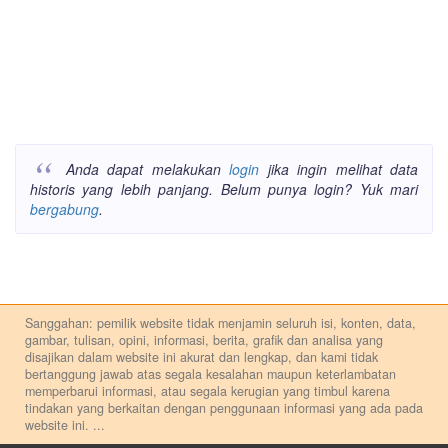
Anda dapat melakukan
login
jika ingin melihat data
historis yang lebih panjang. Belum punya login? Yuk mari
bergabung
.
Sanggahan: pemilik website tidak menjamin seluruh isi, konten, data,
gambar, tulisan, opini, informasi, berita, grafik dan analisa yang
disajikan dalam website ini akurat dan lengkap, dan kami tidak
bertanggung jawab atas segala kesalahan maupun keterlambatan
memperbarui informasi, atau segala kerugian yang timbul karena
tindakan yang berkaitan dengan penggunaan informasi yang ada pada
website ini.
...