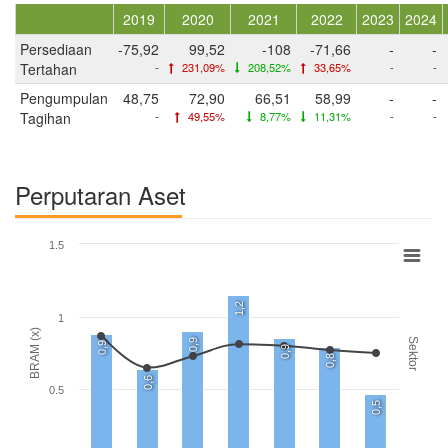
2019
2020
2021
2022
2023
2024
Persediaan
-75,92
99,52
-108
-71,66
-
-
Tertahan
-
231,09%
208,52%
33,65%
-
-
Pengumpulan
48,75
72,90
66,51
58,99
-
-
Tagihan
-
49,55%
8,77%
11,31%
-
-
Perputaran Aset
1.5
1,2
1
BRAM (x)
Sektor
0,9
0,9
0,9
0,8
0,6
0.5
0,5