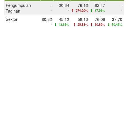
Pengumpulan
-
20,34
76,12
62,47
-
Tagihan
-
-
274,20%
17,93%
-
Sektor
80,32
45,12
58,13
76,09
37,70
-
43,83%
28,83%
30,89%
50,45%