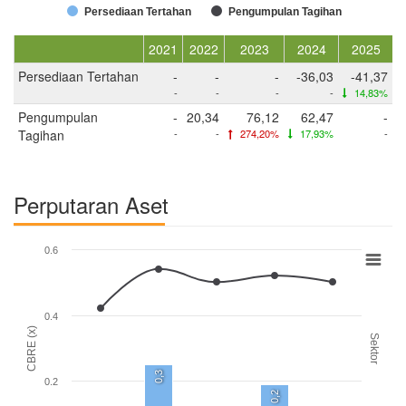
Persediaan Tertahan
Pengumpulan Tagihan
2021
2022
2023
2024
2025
Persediaan Tertahan
-
-
-
-36,03
-41,37
-
-
-
-
14,83%
Pengumpulan
-
20,34
76,12
62,47
-
Tagihan
-
-
274,20%
17,93%
-
Perputaran Aset
0.6
0.4
CBRE (x)
Sektor
0,3
0.2
0,2