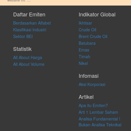
website ini.
...
Setiap keputusan investasi merupakan keputusan dan tanggung jawab
pribadi. Kami tidak memberi anjuran, saran, rekomendasi untuk
Daftar Emiten
Indikator Global
membeli, menjual atau melakukan aktivitas lain yang terkait dengan
Berdasarkan Alfabet
Ikhtisar
transaksi perdagangan apapun, dan kami tidak bertanggung jawab
atas keputusan investasi yang dilakukan dalam kondisi dan situasi
Klasifikasi Industri
Crude Oil
apapun juga, yang diakibatkan secara langsung maupun tidak
Sektor BEI
Brent Crude Oil
langsung atas konten pada website ini.
Batubara
Statistik
Emas
Timah
All About Harga
Nikel
All About Volume
Infomasi
Aksi Korporasi
Artikel
Apa itu Emiten?
Arti 1 Lembar Saham
Analisa Fundamental !
Bukan Analisa Teknikal