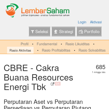
Login
Aktivasi
Seleksi
Strategi
Portfolio
Profil
Fundamental
Rasio Likuiditas
Rasio Profitabilitas
Rasio Solvabilitas
Rasio Aktivitas
CBRE - Cakra
685
Buana Resources
1 minggu lalu
Energi Tbk
Q4
Perputaran Aset vs Perputaran
Persediaan vs Perputaran Piutang