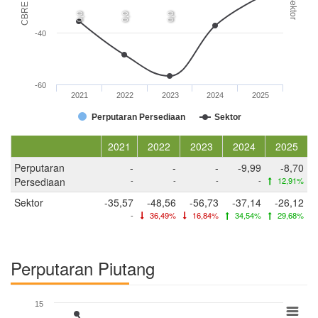
CBRE (x)
Sektor
0,0
0,0
0,0
-40
-60
2021
2022
2023
2024
2025
Perputaran Persediaan
Sektor
2021
2022
2023
2024
2025
Perputaran
-
-
-
-9,99
-8,70
Persediaan
-
-
-
-
12,91%
Sektor
-35,57
-48,56
-56,73
-37,14
-26,12
-
36,49%
16,84%
34,54%
29,68%
Perputaran Piutang
15