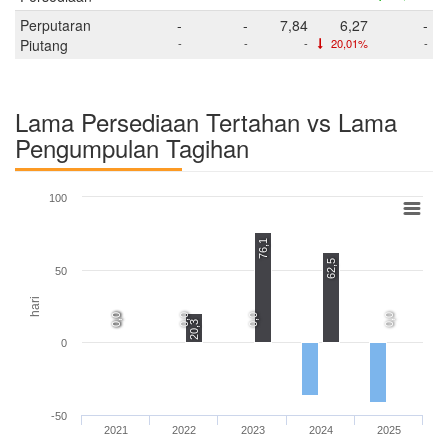
Perputaran
-
-
7,84
6,27
-
Piutang
-
-
-
20,01%
-
Lama Persediaan Tertahan vs Lama
Pengumpulan Tagihan
100
76,1
62,5
50
hari
0,0
0,0
0,0
0,0
0,0
20,3
0
-50
2021
2022
2023
2024
2025