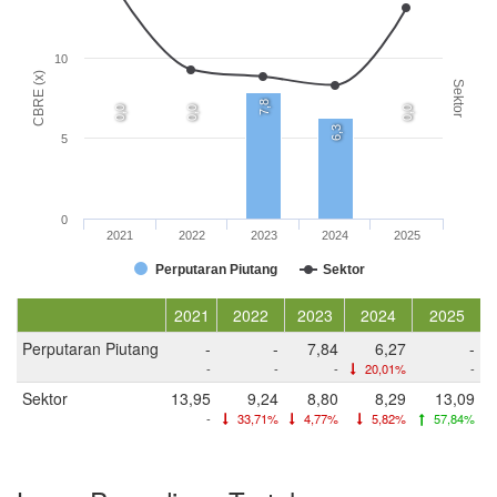
10
CBRE (x)
Sektor
7,8
0,0
0,0
0,0
6,3
5
0
2021
2022
2023
2024
2025
Perputaran Piutang
Sektor
2021
2022
2023
2024
2025
Perputaran Piutang
-
-
7,84
6,27
-
-
-
-
20,01%
-
Sektor
13,95
9,24
8,80
8,29
13,09
-
33,71%
4,77%
5,82%
57,84%