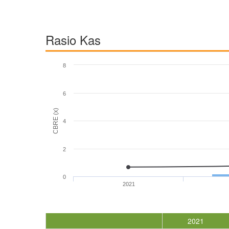
Rasio Kas
8
6
CBRE (x)
4
2
0
2021
2021