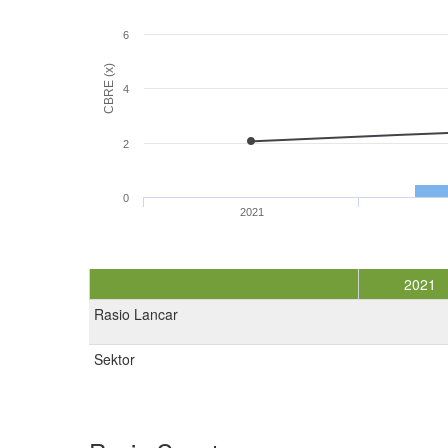
6
CBRE (x)
4
2
0
2021
2021
Rasio Lancar
Sektor