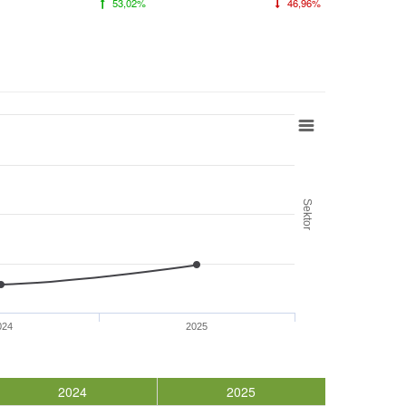
53,02%
46,96%
Sektor
024
2025
2024
2025