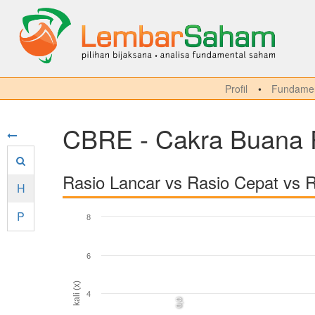
Profil
Fundamen
CBRE - Cakra Buana 
Rasio Lancar vs Rasio Cepat vs 
H
P
8
6
kali (x)
4
0,0