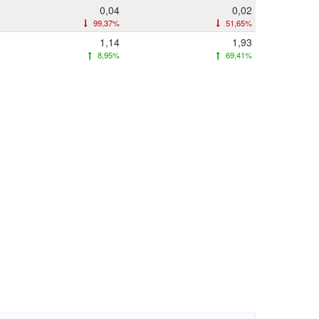
0,04
0,02
99,37%
51,65%
1,14
1,93
8,95%
69,41%