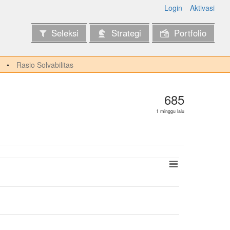
Login
Aktivasi
Seleksi
Strategi
Portfolio
Rasio Solvabilitas
685
1 minggu lalu