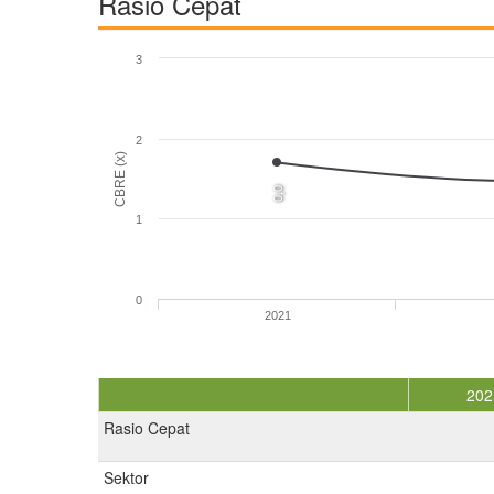
Rasio Cepat
3
2
CBRE (x)
0,0
1
0
2021
202
Rasio Cepat
Sektor