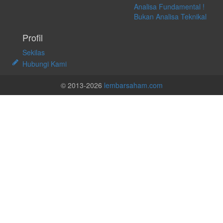
Analisa Fundamental !
Bukan Analisa Teknikal
Profil
Sekilas
Hubungi Kami
© 2013-2026
lembarsaham.com