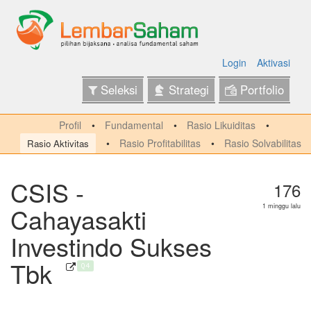
Login
Aktivasi
Seleksi
Strategi
Portfolio
Profil
Fundamental
Rasio Likuiditas
Rasio Profitabilitas
Rasio Solvabilitas
Rasio Aktivitas
CSIS -
176
Cahayasakti
1 minggu lalu
Investindo Sukses
Tbk
Q4