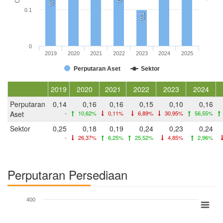
0,1
0.1
0,1
0
2019
2020
2021
2022
2023
2024
2025
Perputaran Aset
Sektor
2019
2020
2021
2022
2023
2024
Perputaran
0,14
0,16
0,16
0,15
0,10
0,16
Aset
-
10,62%
0,11%
6,89%
30,95%
56,55%
Sektor
0,25
0,18
0,19
0,24
0,23
0,24
-
26,37%
6,25%
25,52%
4,85%
2,96%
Perputaran Persediaan
400