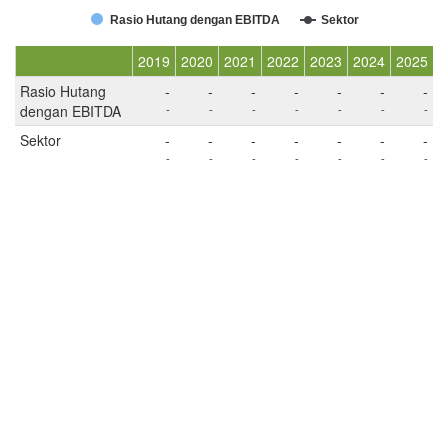
Rasio Hutang dengan EBITDA
Sektor
2019
2020
2021
2022
2023
2024
2025
Rasio Hutang
-
-
-
-
-
-
-
dengan EBITDA
-
-
-
-
-
-
-
Sektor
-
-
-
-
-
-
-
-
-
-
-
-
-
-