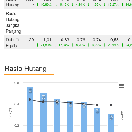
Hutang
-
10,86%
9,46%
4,94%
1,85%
13,27%
16,
Rasio
-
-
-
-
-
-
Hutang
-
-
-
-
-
-
Jangka
Panjang
Debt To
1,29
1,01
0,83
0,76
0,74
0,58
0
Equity
-
21,80%
17,34%
8,70%
3,22%
20,99%
24,
Rasio Hutang
0.6
0,6
0,5
0,5
0,4
0.4
0,4
CSIS (x)
0,4
Sektor
0,3
0.2