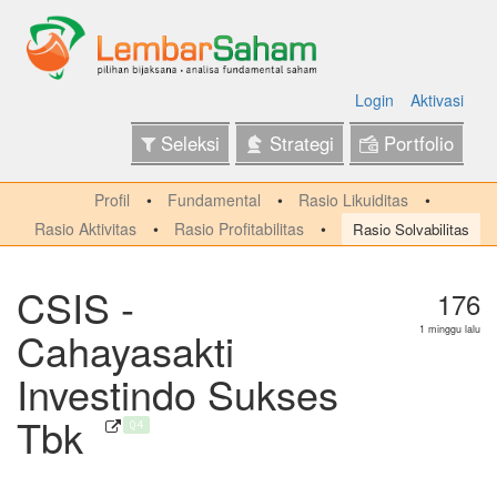
Login
Aktivasi
Seleksi
Strategi
Portfolio
Profil
Fundamental
Rasio Likuiditas
Rasio Aktivitas
Rasio Profitabilitas
Rasio Solvabilitas
CSIS -
176
Cahayasakti
1 minggu lalu
Investindo Sukses
Tbk
Q4