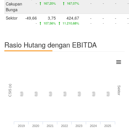
Cakupan
-
167,20%
167,07%
-
-
-
-
Bunga
Sektor
-49,66
3,75
424,67
-
-
-
-
-
107,56%
11.210,68%
-
-
-
-
Rasio Hutang dengan EBITDA
CSIS (x)
Sektor
0,0
0,0
0,0
0,0
0,0
0,0
0,0
2019
2020
2021
2022
2023
2024
2025