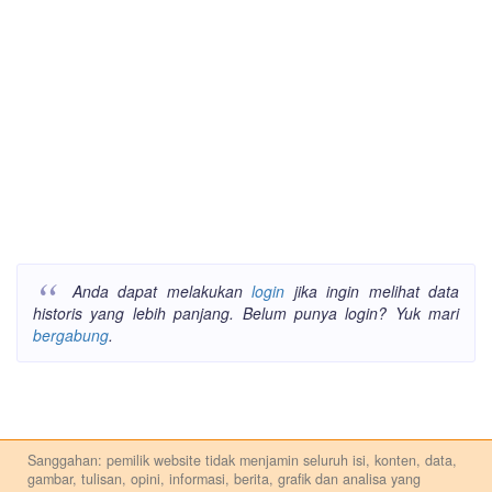
Anda dapat melakukan
login
jika ingin melihat data
historis yang lebih panjang. Belum punya login? Yuk mari
bergabung
.
Sanggahan: pemilik website tidak menjamin seluruh isi, konten, data,
gambar, tulisan, opini, informasi, berita, grafik dan analisa yang