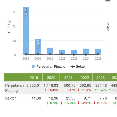
3,3 Rb
3k
DEPO (x)
Sektor
2k
1k
1,1 Rb
0
2019
2020
2021
2022
2023
2024
2025
Perputaran Piutang
Sektor
2019
2020
2021
2022
2023
20
Perputaran
3.333,01
1.116,93
500,75
362,95
364,48
443
Piutang
-
66,49%
55,17%
27,52%
0,42%
21
Sektor
11,36
12,36
25,55
9,71
7,76
8
-
8,79%
106,70%
62,01%
20,10%
13