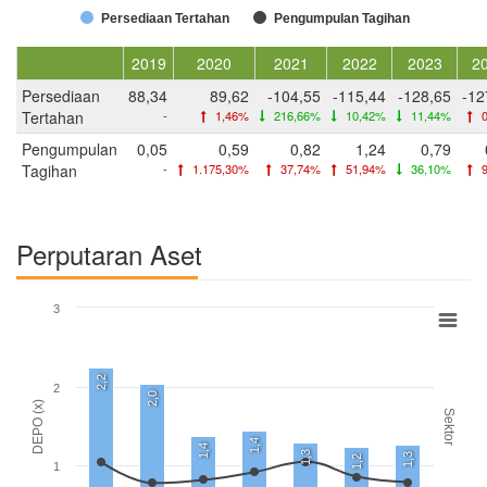
Persediaan Tertahan
Pengumpulan Tagihan
2019
2020
2021
2022
2023
2
Persediaan
88,34
89,62
-104,55
-115,44
-128,65
-12
Tertahan
-
1,46%
216,66%
10,42%
11,44%
0
Pengumpulan
0,05
0,59
0,82
1,24
0,79
Tagihan
-
1.175,30%
37,74%
51,94%
36,10%
9
Perputaran Aset
3
2,2
2
2,0
DEPO (x)
Sektor
1,4
1,4
1,3
1,3
1,2
1