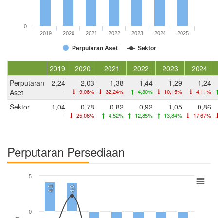
0
2019
2020
2021
2022
2023
2024
2025
Perputaran Aset
Sektor
2019
2020
2021
2022
2023
2024
Perputaran
2,24
2,03
1,38
1,44
1,29
1,24
Aset
-
9,08%
32,24%
4,30%
10,15%
4,11%
Sektor
1,04
0,78
0,82
0,92
1,05
0,86
-
25,06%
4,52%
12,85%
13,84%
17,67%
Perputaran Persediaan
5
4,1
4,0
0