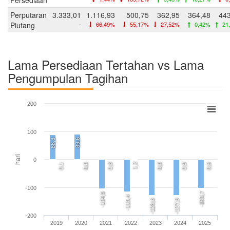
Perputaran
3.333,01
1.116,93
500,75
362,95
364,48
443
Piutang
-
66,49%
55,17%
27,52%
0,42%
21
Lama Persediaan Tertahan vs Lama
Pengumpulan Tagihan
200
100
89,6
88,3
hari
0
1,2
0,1
0,6
0,8
0,8
0,9
0,9
-100
-103,7
-104,5
-115,4
-128,6
-127,9
-200
2019
2020
2021
2022
2023
2024
2025