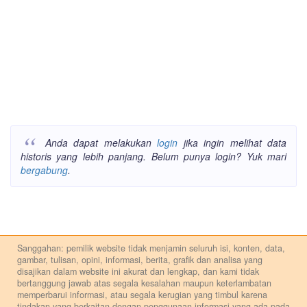
Anda dapat melakukan
login
jika ingin melihat data
historis yang lebih panjang. Belum punya login? Yuk mari
bergabung
.
Sanggahan: pemilik website tidak menjamin seluruh isi, konten, data,
gambar, tulisan, opini, informasi, berita, grafik dan analisa yang
disajikan dalam website ini akurat dan lengkap, dan kami tidak
bertanggung jawab atas segala kesalahan maupun keterlambatan
memperbarui informasi, atau segala kerugian yang timbul karena
tindakan yang berkaitan dengan penggunaan informasi yang ada pada