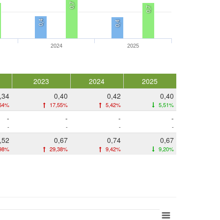
0,7
0,7
0,4
0,4
2024
2025
2023
2024
2025
,34
0,40
0,42
0,40
64%
17,55%
5,42%
5,51%
-
-
-
-
-
-
-
-
,52
0,67
0,74
0,67
98%
29,38%
9,42%
9,20%