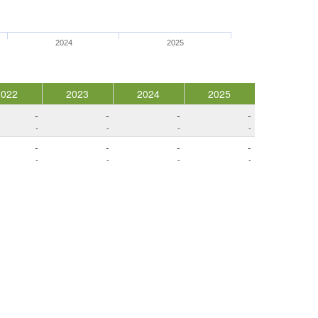
2024
2025
2022
2023
2024
2025
-
-
-
-
-
-
-
-
-
-
-
-
-
-
-
-