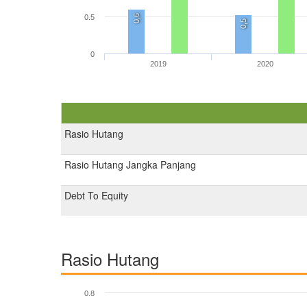
0,6
0.5
0,5
0
2019
2020
Rasio Hutang
Rasio Hutang Jangka Panjang
Debt To Equity
Rasio Hutang
0.8