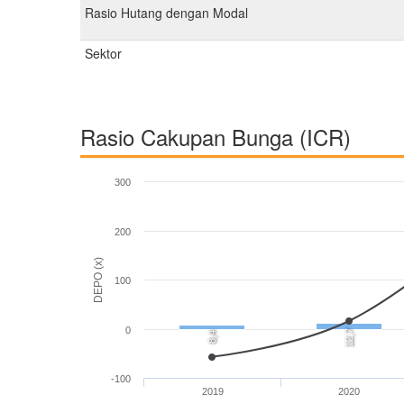
Rasio Hutang dengan Modal
Sektor
Rasio Cakupan Bunga (ICR)
300
200
DEPO (x)
100
0
12,7
8,4
-100
2019
2020