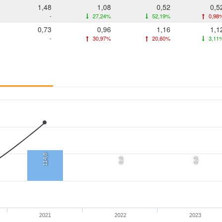
1,48
1,08
0,52
0,5
-
27,24%
52,19%
0,98
0,73
0,96
1,16
1,1
-
30,97%
20,60%
3,11
114,8
0,0
0,0
2021
2022
2023