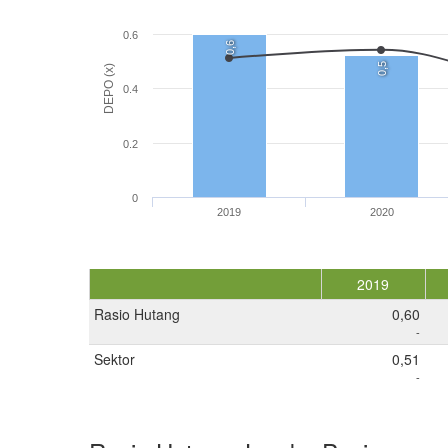
0.6
0,6
0,5
DEPO (x)
0.4
0.2
0
2019
2020
2019
Rasio Hutang
0,60
-
Sektor
0,51
-