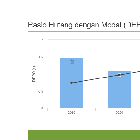
Rasio Hutang dengan Modal (DE
2
1.5
1,5
DEPO (x)
1
1,1
0.5
0
2019
2020