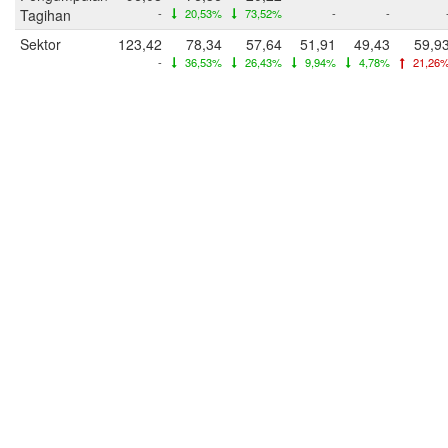
Tagihan
-
20,53%
73,52%
-
-
Sektor
123,42
78,34
57,64
51,91
49,43
59,9
-
36,53%
26,43%
9,94%
4,78%
21,26