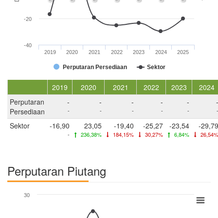
-20
-40
2019
2020
2021
2022
2023
2024
2025
Perputaran Persediaan
Sektor
2019
2020
2021
2022
2023
2024
Perputaran
-
-
-
-
-
Persediaan
-
-
-
-
-
Sektor
-16,90
23,05
-19,40
-25,27
-23,54
-29,7
-
236,38%
184,15%
30,27%
6,84%
26,54
Perputaran Piutang
30