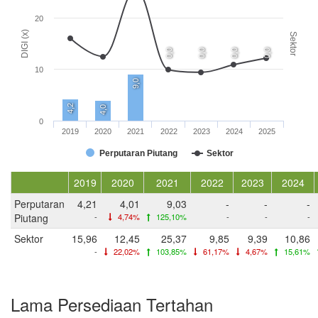
20
DIGI (x)
Sektor
0,0
0,0
0,0
0,0
10
9,0
4,2
4,0
0
2019
2020
2021
2022
2023
2024
2025
Perputaran Piutang
Sektor
2019
2020
2021
2022
2023
2024
Perputaran
4,21
4,01
9,03
-
-
-
Piutang
-
4,74%
125,10%
-
-
-
Sektor
15,96
12,45
25,37
9,85
9,39
10,86
-
22,02%
103,85%
61,17%
4,67%
15,61%
Lama Persediaan Tertahan