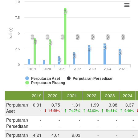
10
9,0
7.5
kali (x)
5
0,0
0,0
0,0
0,0
0,0
0,0
0,0
0,0
0,0
0,0
0,0
4,2
4,0
3,4
3,1
2.5
2,6
2,0
1,3
0
2019
2020
2021
2022
2023
2024
2025
Perputaran Aset
Perputaran Persediaan
Perputaran Piutang
2019
2020
2021
2022
2023
2024
Perputaran
0,91
0,75
1,31
1,99
3,08
3,37
Aset
-
16,99%
74,07%
52,03%
54,61%
9,46%
Perputaran
-
-
-
-
-
-
Persediaan
-
-
-
-
-
-
Perputaran
4,21
4,01
9,03
-
-
-