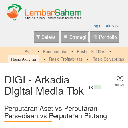
Login
Aktivasi
Seleksi
Strategi
Portfolio
Profil
Fundamental
Rasio Likuiditas
Rasio Profitabilitas
Rasio Solvabilitas
Rasio Aktivitas
DIGI - Arkadia
29
Digital Media Tbk
1 hari lalu
Q4
Perputaran Aset vs Perputaran
Persediaan vs Perputaran Piutang