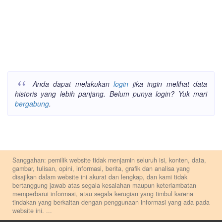
Anda dapat melakukan
login
jika ingin melihat data
historis yang lebih panjang. Belum punya login? Yuk mari
bergabung
.
Sanggahan: pemilik website tidak menjamin seluruh isi, konten, data,
gambar, tulisan, opini, informasi, berita, grafik dan analisa yang
disajikan dalam website ini akurat dan lengkap, dan kami tidak
bertanggung jawab atas segala kesalahan maupun keterlambatan
memperbarui informasi, atau segala kerugian yang timbul karena
tindakan yang berkaitan dengan penggunaan informasi yang ada pada
website ini.
...