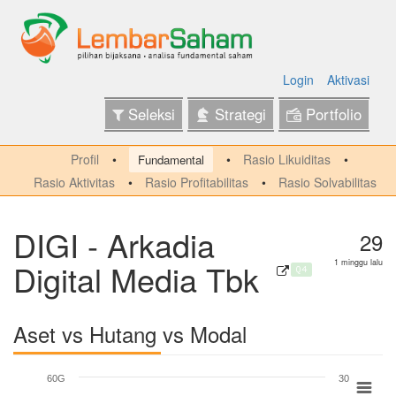
Login
Aktivasi
Seleksi
Strategi
Portfolio
Profil
Rasio Likuiditas
Fundamental
Rasio Aktivitas
Rasio Profitabilitas
Rasio Solvabilitas
DIGI - Arkadia
29
Digital Media Tbk
1 minggu lalu
Q4
Aset vs Hutang vs Modal
60G
30