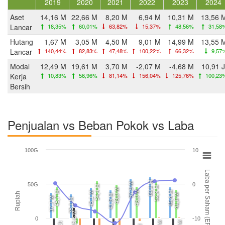
2019
2020
2021
2022
2023
2024
Aset
14,16 M
22,66 M
8,20 M
6,94 M
10,31 M
13,56 
Lancar
18,35%
60,01%
63,82%
15,37%
48,56%
31,58
Hutang
1,67 M
3,05 M
4,50 M
9,01 M
14,99 M
13,55 
Lancar
140,44%
82,83%
47,48%
100,22%
66,32%
9,57
Modal
12,49 M
19,61 M
3,70 M
-2,07 M
-4,68 M
10,91 J
Kerja
10,83%
56,96%
81,14%
156,04%
125,76%
100,23
Bersih
Penjualan vs Beban Pokok vs Laba
100G
10
Laba per Saham (EPS)
60,1 M
57,9 M
50G
0
54,4 M
52,9 M
49,0 M
46,0 M
45,7 M
45,4 M
45,1 M
Rupiah
41,6 M
41,5 M
37,7 M
35,1 M
15,6 M
0
-10