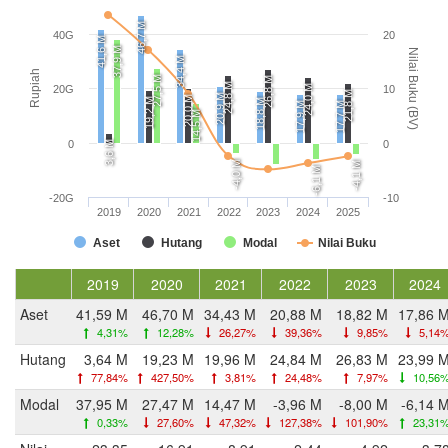
46,7 M
40G
20
41,6 M
37,9 M
Nilai Buku (BV)
34,4 M
Rupiah
27,5 M
26,8 M
24,8 M
24,0 M
20G
10
21,8 M
20,9 M
20,0 M
19,2 M
18,8 M
17,9 M
17,7 M
14,5 M
0
0
3,6 M
-4,0 M
-4,1 M
-6,1 M
-20G
-10
2019
2020
2021
2022
2023
2024
2025
Aset
Hutang
Modal
Nilai Buku
2019
2020
2021
2022
2023
2024
Aset
41,59 M
46,70 M
34,43 M
20,88 M
18,82 M
17,86 
4,31%
12,28%
26,27%
39,36%
9,85%
5,14
Hutang
3,64 M
19,23 M
19,96 M
24,84 M
26,83 M
23,99 
77,84%
427,50%
3,81%
24,48%
7,97%
10,56
Modal
37,95 M
27,47 M
14,47 M
-3,96 M
-8,00 M
-6,14 
0,33%
27,60%
47,32%
127,38%
101,90%
23,31