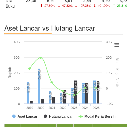
Nilai
23,35
16,91
8,91
-2,44
-4,92
-3,7
Buku
-
27,60%
47,32%
127,38%
101,90%
23,31
Aset Lancar vs Hutang Lancar
40G
30G
30G
20G
Modal Kerja Bersih
Rupiah
22,7 M
20G
10G
15,0 M
15,0 M
14,9 M
14,2 M
13,6 M
13,6 M
10G
0
10,3 M
9,0 M
8,2 M
6,9 M
0
-10G
2019
2020
2021
2022
2023
2024
2025
Aset Lancar
Hutang Lancar
Modal Kerja Bersih