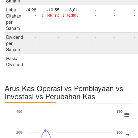
Saham
Laba
-4,28
-10,55
-18,61
-
-
-
Ditahan
-
146,49%
76,35%
-
-
-
per
Saham
Dividend
-
-
-
-
-
-
per
-
-
-
-
-
-
Saham
Rasio
-
-
-
-
-
-
Dividend
-
-
-
-
-
-
Arus Kas Operasi vs Pembiayaan vs
Investasi vs Perubahan Kas
40G
15G
20G
10G