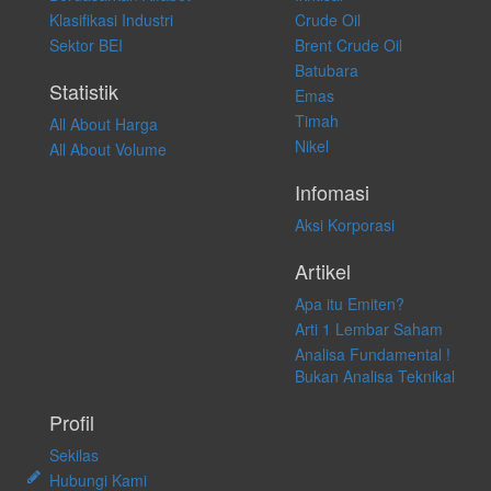
atas keputusan investasi yang dilakukan dalam kondisi dan situasi
Klasifikasi Industri
Crude Oil
apapun juga, yang diakibatkan secara langsung maupun tidak
Sektor BEI
Brent Crude Oil
langsung atas konten pada website ini.
Batubara
Statistik
Emas
Timah
All About Harga
Nikel
All About Volume
Infomasi
Aksi Korporasi
Artikel
Apa itu Emiten?
Arti 1 Lembar Saham
Analisa Fundamental !
Bukan Analisa Teknikal
Profil
Sekilas
Hubungi Kami