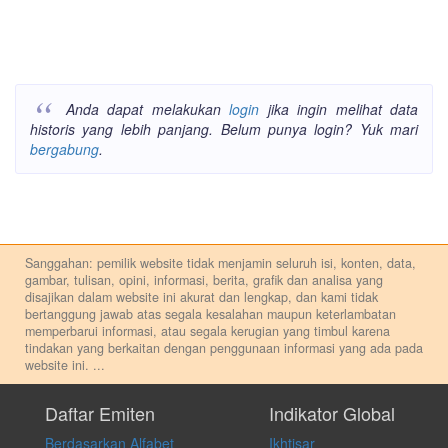
Anda dapat melakukan
login
jika ingin melihat data
historis yang lebih panjang. Belum punya login? Yuk mari
bergabung
.
Sanggahan: pemilik website tidak menjamin seluruh isi, konten, data,
gambar, tulisan, opini, informasi, berita, grafik dan analisa yang
disajikan dalam website ini akurat dan lengkap, dan kami tidak
bertanggung jawab atas segala kesalahan maupun keterlambatan
memperbarui informasi, atau segala kerugian yang timbul karena
tindakan yang berkaitan dengan penggunaan informasi yang ada pada
website ini.
...
Setiap keputusan investasi merupakan keputusan dan tanggung jawab
pribadi. Kami tidak memberi anjuran, saran, rekomendasi untuk
Daftar Emiten
Indikator Global
membeli, menjual atau melakukan aktivitas lain yang terkait dengan
Berdasarkan Alfabet
Ikhtisar
transaksi perdagangan apapun, dan kami tidak bertanggung jawab