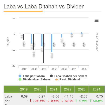
Laba vs Laba Ditahan vs Dividen
10
Rasio Dividend
0
1,1
0,8
0,1
Rupiah
-2,5
-4,3
0,0
0,0
0,0
0,0
0,0
0,0
0,0
0,0
0,0
0,0
0,0
-6,3
-8,1
-10
-10,5
-11,4
-20
2019
2020
2021
2022
2023
2024
2025
Laba per Saham
Laba Ditahan per Saham
Dividend per Saham
Rasio Dividend
2019
2020
2021
2022
2023
2024
Laba
0,09
-6,27
-8,06
-11,45
-2,53
0,75
per
-
7.391,95%
28,54%
42,10%
77,94%
129,60%