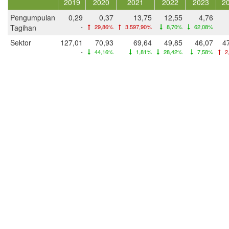
2019
2020
2021
2022
2023
2
Pengumpulan
0,29
0,37
13,75
12,55
4,76
Tagihan
-
29,86%
3.597,90%
8,70%
62,08%
Sektor
127,01
70,93
69,64
49,85
46,07
4
-
44,16%
1,81%
28,42%
7,58%
2