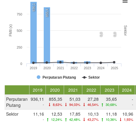
936,1
855,4
750
FMII (x)
Sektor
500
0,0
0,0
250
0
2019
2020
2021
2022
2023
2024
2025
Perputaran Piutang
Sektor
2019
2020
2021
2022
2023
2024
Perputaran
936,11
855,35
51,03
27,28
35,65
-
Piutang
-
8,63%
94,03%
46,54%
30,68%
-
Sektor
11,16
12,53
17,85
10,13
11,18
10,96
-
12,24%
42,48%
43,27%
10,36%
1,93%