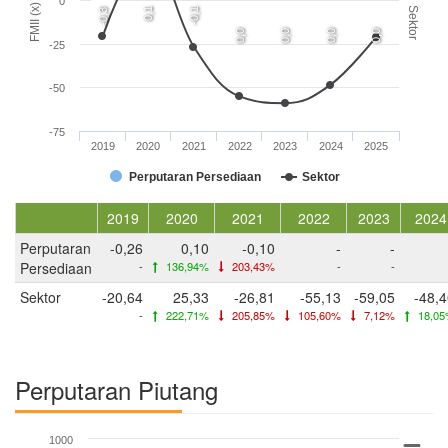
0
FMII (x)
Sektor
0,1
-0,1
-0,3
0,0
0,0
0,0
0,0
-25
-50
-75
2019
2020
2021
2022
2023
2024
2025
Perputaran Persediaan
Sektor
2019
2020
2021
2022
2023
2024
Perputaran
-0,26
0,10
-0,10
-
-
Persediaan
-
136,94%
203,43%
-
-
Sektor
-20,64
25,33
-26,81
-55,13
-59,05
-48,
-
222,71%
205,85%
105,60%
7,12%
18,0
Perputaran Piutang
1000