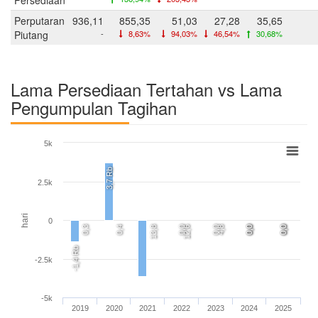
Perputaran
936,11
855,35
51,03
27,28
35,65
Piutang
-
8,63%
94,03%
46,54%
30,68%
Lama Persediaan Tertahan vs Lama
Pengumpulan Tagihan
5k
3,7 Rb
2.5k
hari
0
0,3
0,4
13,8
0,0
12,6
0,0
4,8
0,0
0,0
0,0
0,0
-1,4 Rb
-2.5k
-5k
2019
2020
2021
2022
2023
2024
2025