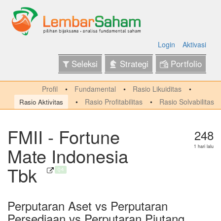
Login
Aktivasi
Seleksi
Strategi
Portfolio
Profil
Fundamental
Rasio Likuiditas
Rasio Profitabilitas
Rasio Solvabilitas
Rasio Aktivitas
FMII - Fortune
248
Mate Indonesia
1 hari lalu
Tbk
Q4
Perputaran Aset vs Perputaran
Persediaan vs Perputaran Piutang