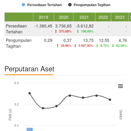
Persediaan Tertahan
Pengumpulan Tagihan
2019
2020
2021
2022
2023
Persediaan
-1.380,45
3.736,65
-3.612,82
-
-
Tertahan
-
370,68%
196,69%
-
-
Pengumpulan
0,29
0,37
13,75
12,55
4,76
Tagihan
-
29,86%
3.597,90%
8,70%
62,08%
Perputaran Aset
0.3
0.2
FMII (x)
Sektor
0.1