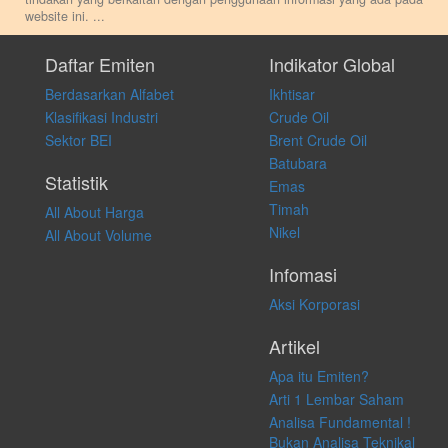
website ini.
...
Setiap keputusan investasi merupakan keputusan dan tanggung jawab
pribadi. Kami tidak memberi anjuran, saran, rekomendasi untuk
Daftar Emiten
Indikator Global
membeli, menjual atau melakukan aktivitas lain yang terkait dengan
Berdasarkan Alfabet
Ikhtisar
transaksi perdagangan apapun, dan kami tidak bertanggung jawab
atas keputusan investasi yang dilakukan dalam kondisi dan situasi
Klasifikasi Industri
Crude Oil
apapun juga, yang diakibatkan secara langsung maupun tidak
Sektor BEI
Brent Crude Oil
langsung atas konten pada website ini.
Batubara
Statistik
Emas
Timah
All About Harga
Nikel
All About Volume
Infomasi
Aksi Korporasi
Artikel
Apa itu Emiten?
Arti 1 Lembar Saham
Analisa Fundamental !
Bukan Analisa Teknikal