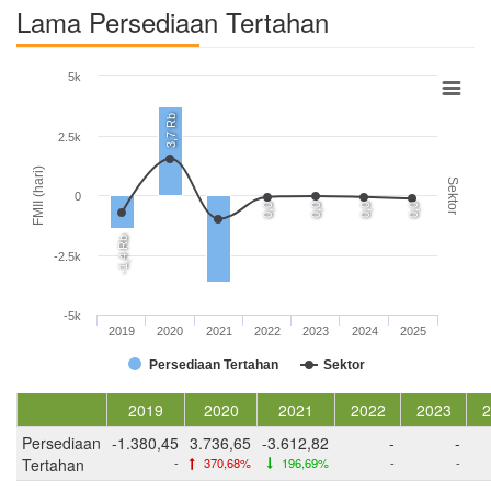
Lama Persediaan Tertahan
5k
3,7 Rb
2.5k
FMII (hari)
Sektor
0
0,0
0,0
0,0
0,0
-1,4 Rb
-2.5k
-5k
2019
2020
2021
2022
2023
2024
2025
Persediaan Tertahan
Sektor
2019
2020
2021
2022
2023
2
Persediaan
-1.380,45
3.736,65
-3.612,82
-
-
Tertahan
-
370,68%
196,69%
-
-