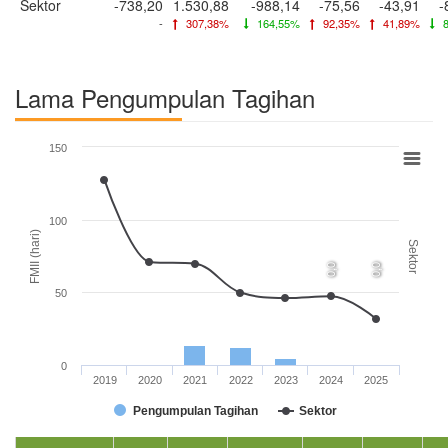
Sektor
-738,20
1.530,88
-988,14
-75,56
-43,91
-
-
307,38%
164,55%
92,35%
41,89%
8
Lama Pengumpulan Tagihan
150
100
FMII (hari)
Sektor
0,0
0,0
50
0
2019
2020
2021
2022
2023
2024
2025
Pengumpulan Tagihan
Sektor