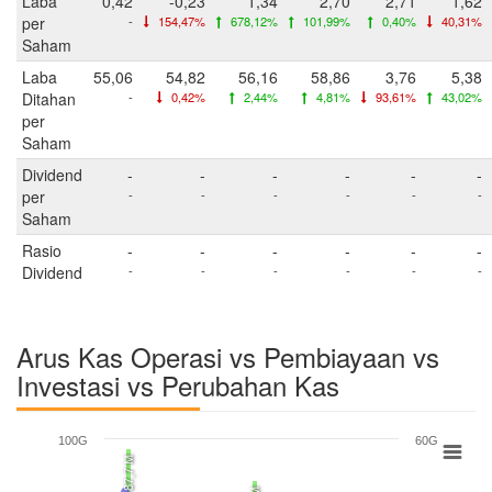
Laba
0,42
-0,23
1,34
2,70
2,71
1,62
per
-
154,47%
678,12%
101,99%
0,40%
40,31%
Saham
Laba
55,06
54,82
56,16
58,86
3,76
5,38
Ditahan
-
0,42%
2,44%
4,81%
93,61%
43,02%
per
Saham
Dividend
-
-
-
-
-
-
per
-
-
-
-
-
-
Saham
Rasio
-
-
-
-
-
-
Dividend
-
-
-
-
-
-
Arus Kas Operasi vs Pembiayaan vs
Investasi vs Perubahan Kas
100G
60G
87,7 M