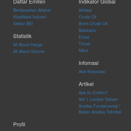
pribadi. Kami tidak memberi anjuran, saran, rekomendasi untuk
Daftar Emiten
Indikator Global
membeli, menjual atau melakukan aktivitas lain yang terkait dengan
Berdasarkan Alfabet
Ikhtisar
transaksi perdagangan apapun, dan kami tidak bertanggung jawab
atas keputusan investasi yang dilakukan dalam kondisi dan situasi
Klasifikasi Industri
Crude Oil
apapun juga, yang diakibatkan secara langsung maupun tidak
Sektor BEI
Brent Crude Oil
langsung atas konten pada website ini.
Batubara
Statistik
Emas
Timah
All About Harga
Nikel
All About Volume
Infomasi
Aksi Korporasi
Artikel
Apa itu Emiten?
Arti 1 Lembar Saham
Analisa Fundamental !
Bukan Analisa Teknikal
Profil