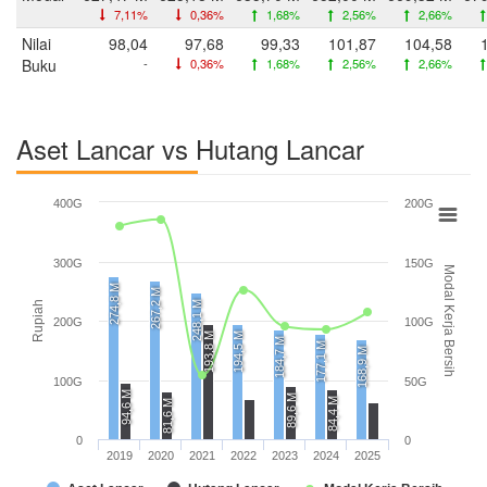
7,11%
0,36%
1,68%
2,56%
2,66%
Nilai
98,04
97,68
99,33
101,87
104,58
Buku
-
0,36%
1,68%
2,56%
2,66%
Aset Lancar vs Hutang Lancar
400G
200G
300G
150G
Modal Kerja Bersih
274,8 M
267,2 M
248,1 M
Rupiah
200G
100G
193,8 M
194,5 M
184,7 M
177,1 M
168,9 M
100G
50G
94,6 M
89,6 M
84,4 M
81,6 M
0
0
2019
2020
2021
2022
2023
2024
2025