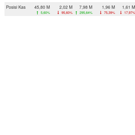
Posisi Kas
45,80 M
2,02 M
7,98 M
1,96 M
1,61 
5,60%
95,60%
295,64%
75,39%
17,97