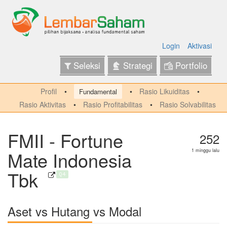
Login
Aktivasi
Seleksi
Strategi
Portfolio
Profil
Rasio Likuiditas
Fundamental
Rasio Aktivitas
Rasio Profitabilitas
Rasio Solvabilitas
FMII - Fortune
252
Mate Indonesia
1 minggu lalu
Tbk
Q4
Aset vs Hutang vs Modal