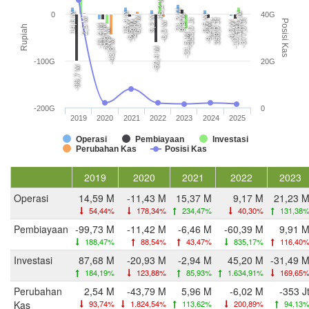
45,2 M
21,2 M
0
40G
14,6 M
15,4 M
14,0 M
9,9 M
9,2 M
9,5 M
6,0 M
2,5 M
-353,0 Jt
-1,0 Jt
358,0 Jt
-377,0 Jt
Posisi Kas
-2,9 M
-4,0 M
-6,5 M
-6,0 M
-9,2 M
-10,4 M
-11,4 M
-11,4 M
Rupiah
-20,9 M
-31,5 M
-43,8 M
-60,4 M
-100G
20G
-99,7 M
-200G
0
2019
2020
2021
2022
2023
2024
2025
Operasi
Pembiayaan
Investasi
Perubahan Kas
Posisi Kas
2019
2020
2021
2022
2023
Operasi
14,59 M
-11,43 M
15,37 M
9,17 M
21,23 
54,44%
178,34%
234,47%
40,30%
131,38
Pembiayaan
-99,73 M
-11,42 M
-6,46 M
-60,39 M
9,91 
188,47%
88,54%
43,47%
835,17%
116,40
Investasi
87,68 M
-20,93 M
-2,94 M
45,20 M
-31,49 
184,19%
123,88%
85,93%
1.634,91%
169,65
Perubahan
2,54 M
-43,79 M
5,96 M
-6,02 M
-353 J
Kas
93,74%
1.824,54%
113,62%
200,89%
94,13