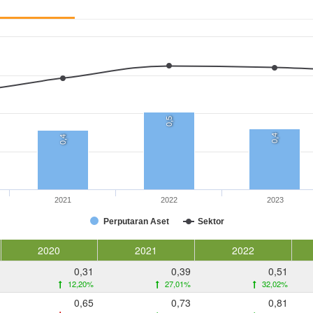
0,5
0,4
0,4
2021
2022
2023
Perputaran Aset
Sektor
2020
2021
2022
0,31
0,39
0,51
12,20%
27,01%
32,02%
0,65
0,73
0,81