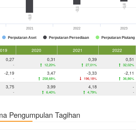
-1,6
-2,1
-3,3
2021
2022
2023
Perputaran Aset
Perputaran Persediaan
Perputaran Piutang
2019
2020
2021
2022
0,27
0,31
0,39
0,51
-
12,20%
27,01%
32,02%
-2,19
3,47
-3,33
-2,11
-
258,68%
196,18%
36,86%
3,75
3,99
4,18
-
-
6,40%
4,79%
-
ama Pengumpulan Tagihan