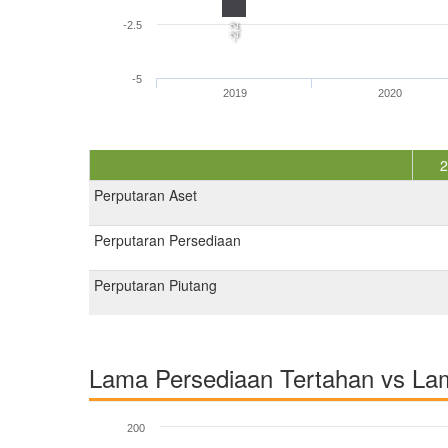
-2.5
-2,2
-5
2019
2020
Perputaran Aset
Perputaran Persediaan
Perputaran Piutang
Lama Persediaan Tertahan vs L
200