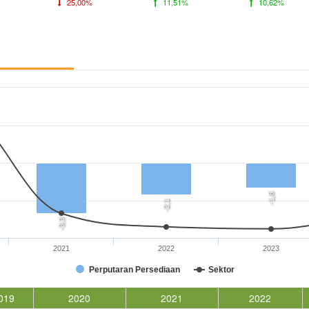
25,00%
11,51%
10,62%
-1,6
-2,1
-3,3
2021
2022
2023
Perputaran Persediaan
Sektor
019
2020
2021
2022