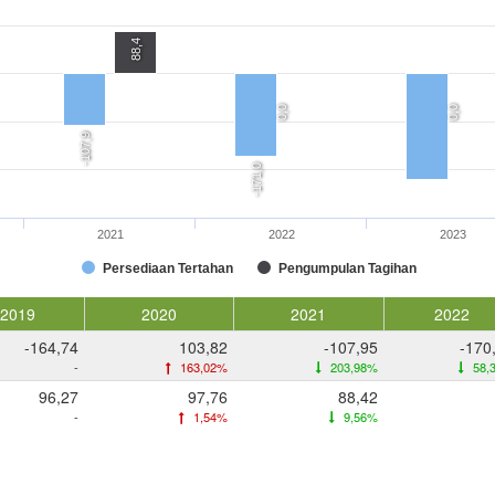
88,4
0,0
0,0
-107,9
-171,0
2021
2022
2023
Persediaan Tertahan
Pengumpulan Tagihan
2019
2020
2021
2022
-164,74
103,82
-107,95
-170
-
163,02%
203,98%
58,
96,27
97,76
88,42
-
1,54%
9,56%