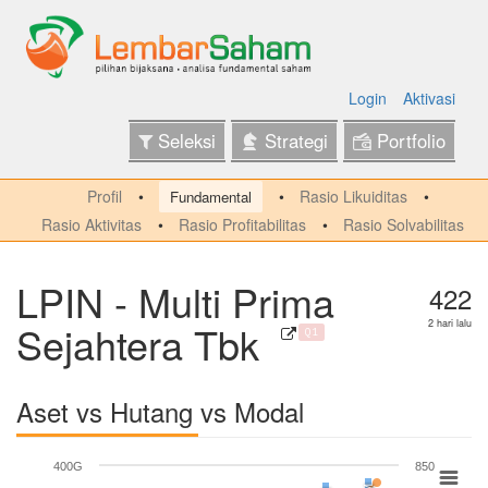
Login
Aktivasi
Seleksi
Strategi
Portfolio
Profil
Rasio Likuiditas
Fundamental
Rasio Aktivitas
Rasio Profitabilitas
Rasio Solvabilitas
LPIN - Multi Prima
422
Sejahtera Tbk
2 hari lalu
Q1
Aset vs Hutang vs Modal
400G
850