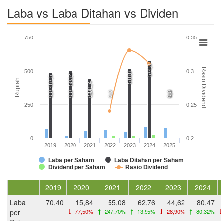
Laba vs Laba Ditahan vs Dividen
750
0.35
574,3
Rasio Dividend
500
0.3
518,8
503,4
487,5
Rupiah
441,4
0,0
0,0
0,0
0,0
0,0
0,0
250
0.25
0
0.2
2019
2020
2021
2022
2023
2024
2025
Laba per Saham
Laba Ditahan per Saham
Dividend per Saham
Rasio Dividend
2019
2020
2021
2022
2023
2024
Laba
70,40
15,84
55,08
62,76
44,62
80,47
per
-
77,50%
247,70%
13,95%
28,90%
80,32%