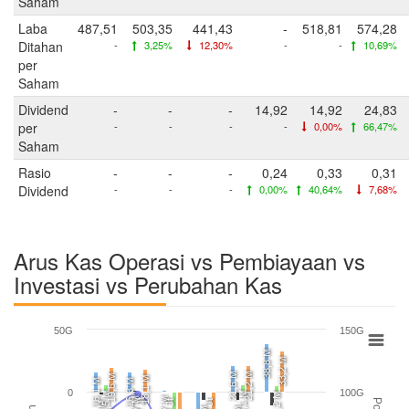
Saham
Laba
487,51
503,35
441,43
-
518,81
574,28
Ditahan
-
3,25%
12,30%
-
-
10,69%
per
Saham
Dividend
-
-
-
14,92
14,92
24,83
per
-
-
-
-
0,00%
66,47%
Saham
Rasio
-
-
-
0,24
0,33
0,31
Dividend
-
-
-
0,00%
40,64%
7,68%
Arus Kas Operasi vs Pembiayaan vs
Investasi vs Perubahan Kas
50G
150G
38,8 M
33,2 M
21,6 M
21,2 M
19,6 M
18,1 M
16,1 M
16,3 M
0
100G
5,5 M
6,1 M
5,2 M
1,7 M
1,7 M