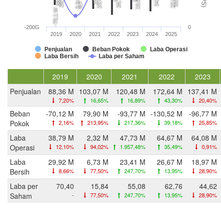
19,0 M
6,7 M
2,3 M
-70,1 M
-200G
0
2019
2020
2021
2022
2023
2024
2025
Penjualan
Beban Pokok
Laba Operasi
Laba Bersih
Laba per Saham
2019
2020
2021
2022
2023
Penjualan
88,36 M
103,07 M
120,48 M
172,64 M
137,41 M
7,20%
16,65%
16,89%
43,30%
20,40%
Beban
-70,12 M
79,90 M
-93,77 M
-130,52 M
-96,77 M
Pokok
2,16%
213,95%
217,36%
39,18%
25,85%
Laba
38,79 M
2,32 M
47,73 M
64,67 M
64,08 M
Operasi
12,10%
94,02%
1.957,48%
35,49%
0,91%
Laba
29,92 M
6,73 M
23,41 M
26,67 M
18,97 M
Bersih
8,66%
77,50%
247,70%
13,95%
28,90%
Laba per
70,40
15,84
55,08
62,76
44,62
Saham
-
77,50%
247,70%
13,95%
28,90%