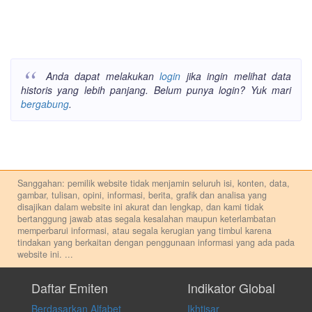
Anda dapat melakukan
login
jika ingin melihat data
historis yang lebih panjang. Belum punya login? Yuk mari
bergabung
.
Sanggahan: pemilik website tidak menjamin seluruh isi, konten, data,
gambar, tulisan, opini, informasi, berita, grafik dan analisa yang
disajikan dalam website ini akurat dan lengkap, dan kami tidak
bertanggung jawab atas segala kesalahan maupun keterlambatan
memperbarui informasi, atau segala kerugian yang timbul karena
tindakan yang berkaitan dengan penggunaan informasi yang ada pada
website ini.
...
Setiap keputusan investasi merupakan keputusan dan tanggung jawab
pribadi. Kami tidak memberi anjuran, saran, rekomendasi untuk
Daftar Emiten
Indikator Global
membeli, menjual atau melakukan aktivitas lain yang terkait dengan
Berdasarkan Alfabet
Ikhtisar
transaksi perdagangan apapun, dan kami tidak bertanggung jawab