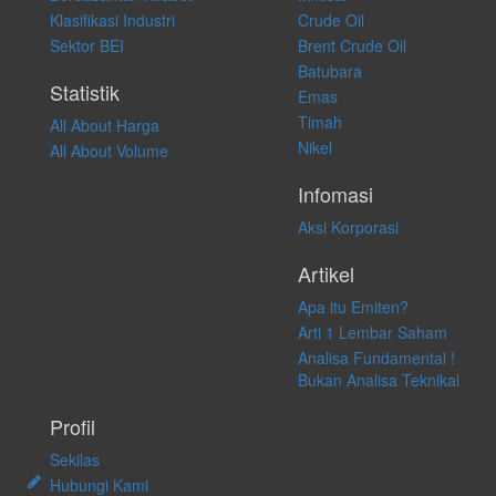
atas keputusan investasi yang dilakukan dalam kondisi dan situasi
Klasifikasi Industri
Crude Oil
apapun juga, yang diakibatkan secara langsung maupun tidak
Sektor BEI
Brent Crude Oil
langsung atas konten pada website ini.
Batubara
Statistik
Emas
Timah
All About Harga
Nikel
All About Volume
Infomasi
Aksi Korporasi
Artikel
Apa itu Emiten?
Arti 1 Lembar Saham
Analisa Fundamental !
Bukan Analisa Teknikal
Profil
Sekilas
Hubungi Kami