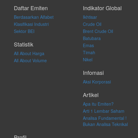
Setiap keputusan investasi merupakan keputusan dan tanggung jawab
pribadi. Kami tidak memberi anjuran, saran, rekomendasi untuk
Daftar Emiten
Indikator Global
membeli, menjual atau melakukan aktivitas lain yang terkait dengan
Berdasarkan Alfabet
Ikhtisar
transaksi perdagangan apapun, dan kami tidak bertanggung jawab
atas keputusan investasi yang dilakukan dalam kondisi dan situasi
Klasifikasi Industri
Crude Oil
apapun juga, yang diakibatkan secara langsung maupun tidak
Sektor BEI
Brent Crude Oil
langsung atas konten pada website ini.
Batubara
Statistik
Emas
Timah
All About Harga
Nikel
All About Volume
Infomasi
Aksi Korporasi
Artikel
Apa itu Emiten?
Arti 1 Lembar Saham
Analisa Fundamental !
Bukan Analisa Teknikal
Profil