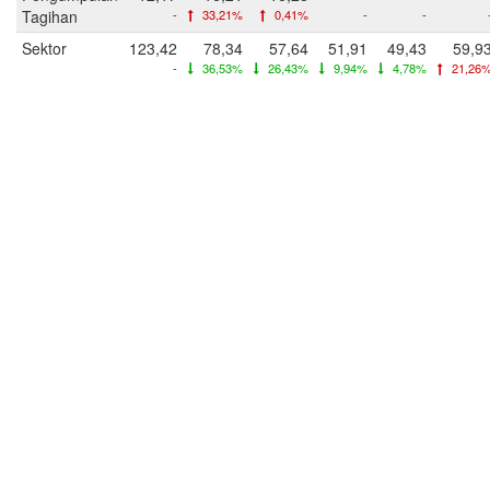
Tagihan
-
33,21%
0,41%
-
-
Sektor
123,42
78,34
57,64
51,91
49,43
59,9
-
36,53%
26,43%
9,94%
4,78%
21,26