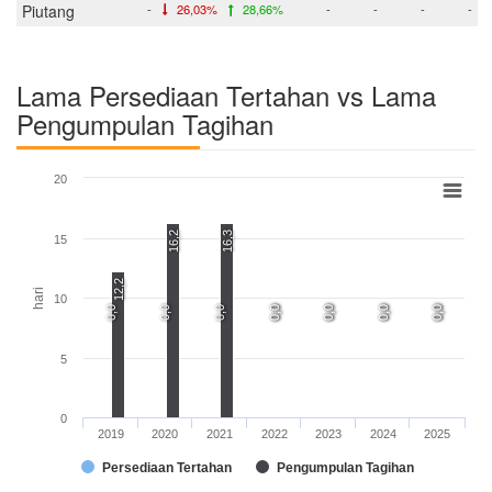
Piutang
-
26,03%
28,66%
-
-
-
-
Lama Persediaan Tertahan vs Lama
Pengumpulan Tagihan
20
16,2
16,3
15
12,2
hari
10
0,0
0,0
0,0
0,0
0,0
0,0
0,0
0,0
0,0
0,0
0,0
5
0
2019
2020
2021
2022
2023
2024
2025
Persediaan Tertahan
Pengumpulan Tagihan