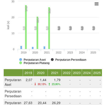
30
27,6
26,3
20
20,4
kali (x)
0,0
0,0
0,0
0,0
0,0
0,0
0,0
0,0
0,0
0,0
0,0
0,0
0,0
0,0
0,0
10
0
2019
2020
2021
2022
2023
2024
2025
Perputaran Aset
Perputaran Persediaan
Perputaran Piutang
2019
2020
2021
2022
2023
2024
2025
Perputaran
2,07
1,44
1,79
-
-
-
-
Aset
-
30,13%
23,80%
-
-
-
-
Perputaran
-
-
-
-
-
-
-
Persediaan
-
-
-
-
-
-
-
Perputaran
27,63
20,44
26,29
-
-
-
-