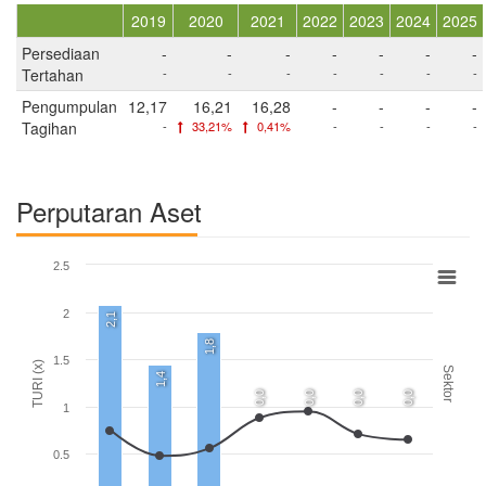
2019
2020
2021
2022
2023
2024
2025
Persediaan
-
-
-
-
-
-
-
Tertahan
-
-
-
-
-
-
-
Pengumpulan
12,17
16,21
16,28
-
-
-
-
Tagihan
-
33,21%
0,41%
-
-
-
-
Perputaran Aset
2.5
2
2,1
1,8
1.5
TURI (x)
Sektor
1,4
0,0
0,0
0,0
0,0
1
0.5