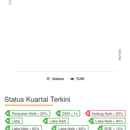
Volume
Volume
TURI
Status Kuartal Terkini
Penjualan-Naik > 20%
DER < 1x
Hutang-Naik > 20%
Laba
Laba-Naik
Laba-Naik > 40%
Laba-Naik > 60%
Laba-Naik > 80%
ROE > 10%