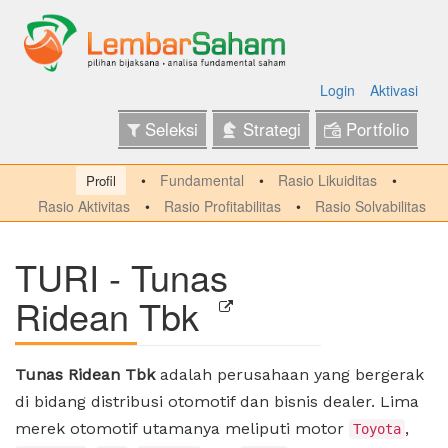
Login
Aktivasi
Seleksi
Strategi
Portfolio
Fundamental
Rasio Likuiditas
Profil
Rasio Aktivitas
Rasio Profitabilitas
Rasio Solvabilitas
TURI - Tunas
Ridean Tbk
Tunas Ridean Tbk
adalah perusahaan yang bergerak
di bidang distribusi otomotif dan bisnis dealer. Lima
merek otomotif utamanya meliputi motor
,
Toyota