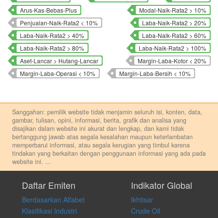
Arus-Kas-Bebas-Plus
Modal-Naik-Rata2 > 10%
Penjualan-Naik-Rata2 < 10%
Laba-Naik-Rata2 > 20%
Laba-Naik-Rata2 > 40%
Laba-Naik-Rata2 > 60%
Laba-Naik-Rata2 > 80%
Laba-Naik-Rata2 > 100%
Aset-Lancar > Hutang-Lancar
Margin-Laba-Kotor < 20%
Margin-Laba-Operasi < 10%
Margin-Laba-Bersih < 10%
Sanggahan: pemilik website tidak menjamin seluruh isi, konten, data,
gambar, tulisan, opini, informasi, berita, grafik dan analisa yang
disajikan dalam website ini akurat dan lengkap, dan kami tidak
bertanggung jawab atas segala kesalahan maupun keterlambatan
memperbarui informasi, atau segala kerugian yang timbul karena
tindakan yang berkaitan dengan penggunaan informasi yang ada pada
website ini.
...
Setiap keputusan investasi merupakan keputusan dan tanggung jawab
pribadi. Kami tidak memberi anjuran, saran, rekomendasi untuk
Daftar Emiten
Indikator Global
membeli, menjual atau melakukan aktivitas lain yang terkait dengan
Berdasarkan Alfabet
Ikhtisar
transaksi perdagangan apapun, dan kami tidak bertanggung jawab
atas keputusan investasi yang dilakukan dalam kondisi dan situasi
Klasifikasi Industri
Crude Oil
apapun juga, yang diakibatkan secara langsung maupun tidak