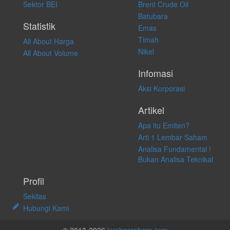
Sektor BEI
Brent Crude Oil
langsung atas konten pada website ini.
Batubara
Statistik
Emas
Timah
All About Harga
Nikel
All About Volume
Infomasi
Aksi Korporasi
Artikel
Apa itu Emiten?
Arti 1 Lembar Saham
Analisa Fundamental !
Bukan Analisa Teknikal
Profil
Sekilas
Hubungi Kami