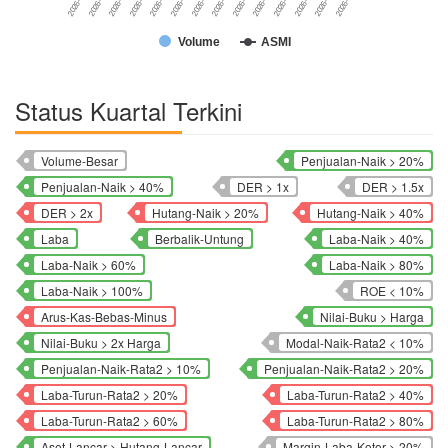
Volume
ASMI
Status Kuartal Terkini
Volume-Besar
Penjualan-Naik > 20%
Penjualan-Naik > 40%
DER > 1x
DER > 1.5x
DER > 2x
Hutang-Naik > 20%
Hutang-Naik > 40%
Laba
Berbalik-Untung
Laba-Naik > 40%
Laba-Naik > 60%
Laba-Naik > 80%
Laba-Naik > 100%
ROE < 10%
Arus-Kas-Bebas-Minus
Nilai-Buku > Harga
Nilai-Buku > 2x Harga
Modal-Naik-Rata2 < 10%
Penjualan-Naik-Rata2 > 10%
Penjualan-Naik-Rata2 > 20%
Laba-Turun-Rata2 > 20%
Laba-Turun-Rata2 > 40%
Laba-Turun-Rata2 > 60%
Laba-Turun-Rata2 > 80%
Aset-Lancar > Hutang-Lancar
Margin-Laba-Kotor > 20%