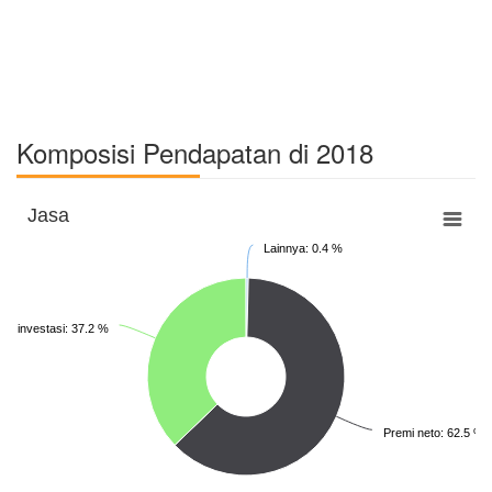
Komposisi Pendapatan di 2018
Jasa
Lainnya: 0.4 %
sil investasi: 37.2 %
Premi neto: 62.5 %