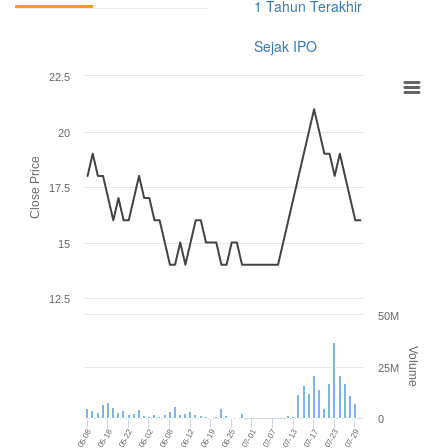
1 Tahun Terakhir
Sejak IPO
22.5
20
Close Price
17.5
15
12.5
50M
Volume
25M
0
2026-06-12
2026-06-08
2026-06-02
2026-05-22
2026-05-18
2026-05-08
2026-07-29
2026-07-23
2026-07-17
2026-07-13
2026-07-07
2026-07-01
2026-06-25
2026-06-19