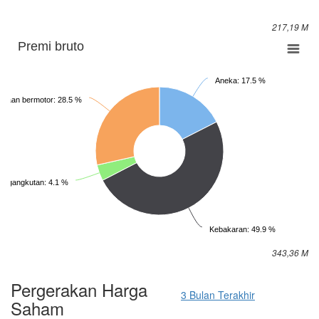
217,19 M
Premi bruto
Aneka: 17.5 %
araan bermotor: 28.5 %
engangkutan: 4.1 %
Kebakaran: 49.9 %
343,36 M
Pergerakan Harga
3 Bulan Terakhir
Saham