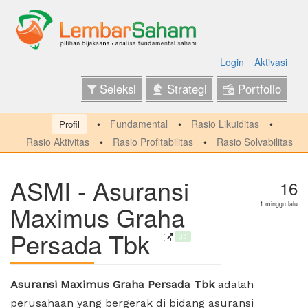
Login
Aktivasi
Seleksi
Strategi
Portfolio
Fundamental
Rasio Likuiditas
Profil
Rasio Aktivitas
Rasio Profitabilitas
Rasio Solvabilitas
ASMI - Asuransi
16
Maximus Graha
1 minggu lalu
Persada Tbk
Q3
Asuransi Maximus Graha Persada Tbk
adalah
perusahaan yang bergerak di bidang asuransi