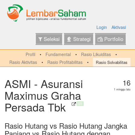
Login
Aktivasi
Seleksi
Strategi
Portfolio
Profil
Fundamental
Rasio Likuiditas
Rasio Aktivitas
Rasio Profitabilitas
Rasio Solvabilitas
ASMI - Asuransi
16
Maximus Graha
1 minggu lalu
Persada Tbk
Q3
Rasio Hutang vs Rasio Hutang Jangka
Panjang vs Rasio Hutang dengan