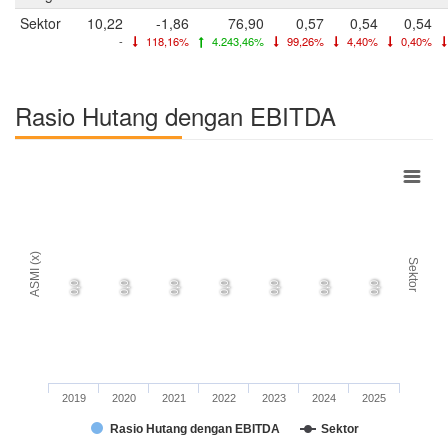
Sektor
10,22
-1,86
76,90
0,57
0,54
0,54
-
118,16%
4.243,46%
99,26%
4,40%
0,40%
Rasio Hutang dengan EBITDA
ASMI (x)
Sektor
0,0
0,0
0,0
0,0
0,0
0,0
0,0
2019
2020
2021
2022
2023
2024
2025
Rasio Hutang dengan EBITDA
Sektor