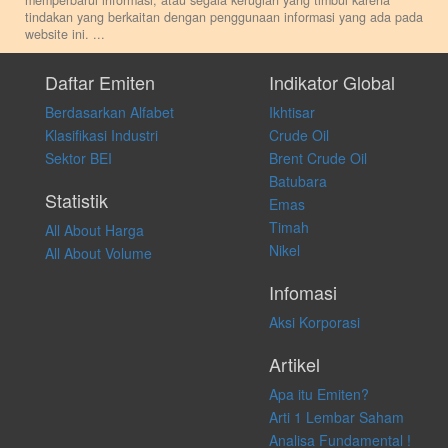
memperbarui informasi, atau segala kerugian yang timbul karena
tindakan yang berkaitan dengan penggunaan informasi yang ada pada
website ini.
...
Setiap keputusan investasi merupakan keputusan dan tanggung jawab
pribadi. Kami tidak memberi anjuran, saran, rekomendasi untuk
Daftar Emiten
Indikator Global
membeli, menjual atau melakukan aktivitas lain yang terkait dengan
Berdasarkan Alfabet
Ikhtisar
transaksi perdagangan apapun, dan kami tidak bertanggung jawab
atas keputusan investasi yang dilakukan dalam kondisi dan situasi
Klasifikasi Industri
Crude Oil
apapun juga, yang diakibatkan secara langsung maupun tidak
Sektor BEI
Brent Crude Oil
langsung atas konten pada website ini.
Batubara
Statistik
Emas
Timah
All About Harga
Nikel
All About Volume
Infomasi
Aksi Korporasi
Artikel
Apa itu Emiten?
Arti 1 Lembar Saham
Analisa Fundamental !