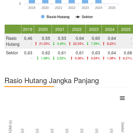
0
2019
2020
2021
2022
2023
2024
2025
Rasio Hutang
Sektor
2019
2020
2021
2022
2023
2024
2025
Rasio
0,46
0,55
0,53
0,64
0,60
0,64
-
Hutang
-
21,03%
4,45%
22,03%
7,39%
8,22%
-
Sektor
0,63
0,62
0,61
0,61
0,63
0,64
0,68
-
1,68%
2,62%
0,36%
3,54%
1,08%
6,21%
Rasio Hutang Jangka Panjang
ASMI (x)
Sektor
0,0
0,0
0,0
0,0
0,0
0,0
0,0