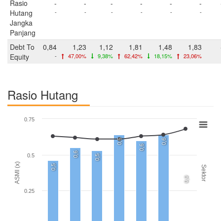
Rasio
-
-
-
-
-
-
Hutang
-
-
-
-
-
-
Jangka
Panjang
Debt To
0,84
1,23
1,12
1,81
1,48
1,83
Equity
-
47,00%
9,38%
62,42%
18,15%
23,06%
Rasio Hutang
0.75
0,6
0,6
0,6
0,6
0.5
0,5
ASMI (x)
0,5
Sektor
0,0
0.25