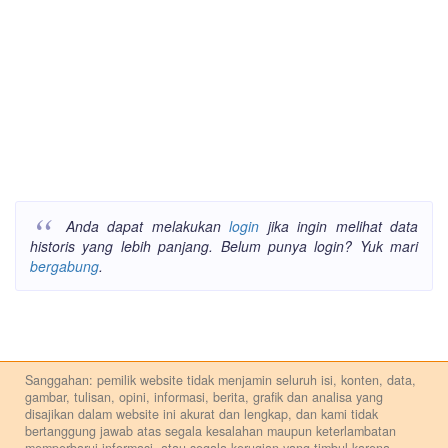
Anda dapat melakukan
login
jika ingin melihat data
historis yang lebih panjang. Belum punya login? Yuk mari
bergabung
.
Sanggahan: pemilik website tidak menjamin seluruh isi, konten, data,
gambar, tulisan, opini, informasi, berita, grafik dan analisa yang
disajikan dalam website ini akurat dan lengkap, dan kami tidak
bertanggung jawab atas segala kesalahan maupun keterlambatan