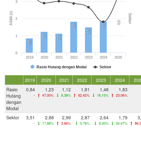
3
ASMI (x)
Sektor
2
0,0
1,8
1,8
1,5
1,2
1
1,1
0,8
0
2019
2020
2021
2022
2023
2024
2025
Rasio Hutang dengan Modal
Sektor
2019
2020
2021
2022
2023
2024
20
Rasio
0,84
1,23
1,12
1,81
1,48
1,83
Hutang
-
47,00%
9,38%
62,42%
18,15%
23,06%
dengan
Modal
Sektor
3,51
2,88
2,99
2,87
2,64
1,79
3
-
17,88%
3,66%
3,76%
8,00%
32,47%
86,