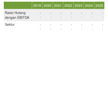
2019
2020
2021
2022
2023
2024
2025
Rasio Hutang
-
-
-
-
-
-
-
dengan EBITDA
-
-
-
-
-
-
-
Sektor
-
-
-
-
-
-
-
-
-
-
-
-
-
-