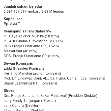
Jumlah saham beredar
3.691.137.517 lembar / 3,69 M lembar
Kapitalisasi
Rp. 2,34 T
Pemegang saham diatas 5%
PT Daya Adicipta Mustika (18.27%)
PT ADI Dinamika Investindo (23.89%)
DRS Prodjo Sunarjanto SP (9.52%)
Masyarakat (48.32%)
DRS. Prodjo Sunarjanto SP. (9.52%)
Dewan Komisaris
Erida (Presiden Komisaris)
Hertanto Mangkusasono (Komisaris)
Prof. Dr. Lindawati Gani, Ak., Ca, Fcma, Cgma, Fcpa (Komisaris)
Shanti Lasminingsih P (Komisaris)
Direksi
Drs. Prodjo Sunarjanto Sekar Pantjawati (Presiden Direktur)
Jerry Fandy Tunjungan (Direktur)
Jany Candra (Direktur)
Tjoeng Suyanto (Direktur)