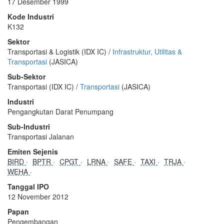
17 Desember 1999
Kode Industri
K132
Sektor
Transportasi & Logistik (IDX IC) /
Infrastruktur, Utilitas &
Transportasi
(JASICA)
Sub-Sektor
Transportasi (IDX IC) /
Transportasi
(JASICA)
Industri
Pengangkutan Darat Penumpang
Sub-Industri
Transportasi Jalanan
Emiten Sejenis
BIRD
BPTR
CPGT
LRNA
SAFE
TAXI
TRJA
WEHA
Tanggal IPO
12 November 2012
Papan
Pengembangan