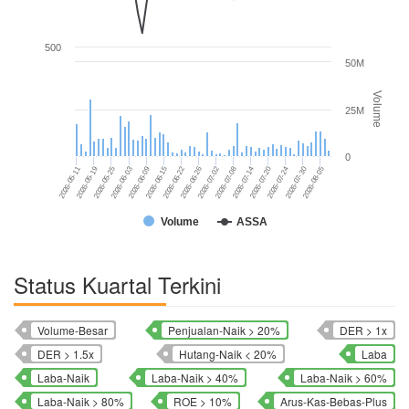
500
50M
Volume
25M
0
2026-05-11
2026-06-09
2026-07-02
2026-07-24
2026-05-19
2026-06-15
2026-07-08
2026-07-30
2026-05-25
2026-06-22
2026-07-14
2026-08-05
2026-06-03
2026-06-26
2026-07-20
Volume
ASSA
Status Kuartal Terkini
Volume-Besar
Penjualan-Naik > 20%
DER > 1x
DER > 1.5x
Hutang-Naik < 20%
Laba
Laba-Naik
Laba-Naik > 40%
Laba-Naik > 60%
Laba-Naik > 80%
ROE > 10%
Arus-Kas-Bebas-Plus