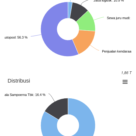
Jasa logistik: 10.5 %
Sewa juru mudi: 13
 autopool: 56.3 %
Penjualan kendaraan b
1,86 T
Distribusi
andala Sampoerna Tbk: 16.4 %