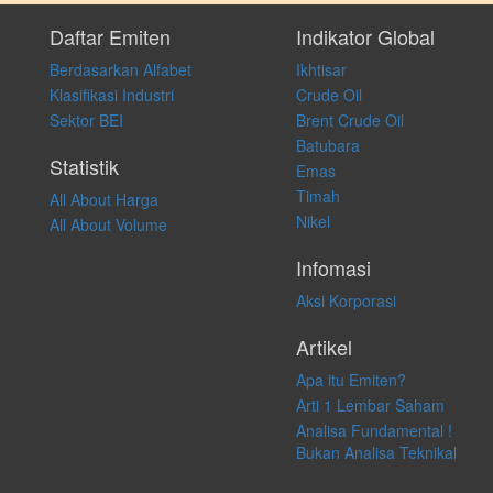
Setiap keputusan investasi merupakan keputusan dan tanggung jawab
pribadi. Kami tidak memberi anjuran, saran, rekomendasi untuk
Daftar Emiten
Indikator Global
membeli, menjual atau melakukan aktivitas lain yang terkait dengan
Berdasarkan Alfabet
Ikhtisar
transaksi perdagangan apapun, dan kami tidak bertanggung jawab
atas keputusan investasi yang dilakukan dalam kondisi dan situasi
Klasifikasi Industri
Crude Oil
apapun juga, yang diakibatkan secara langsung maupun tidak
Sektor BEI
Brent Crude Oil
langsung atas konten pada website ini.
Batubara
Statistik
Emas
Timah
All About Harga
Nikel
All About Volume
Infomasi
Aksi Korporasi
Artikel
Apa itu Emiten?
Arti 1 Lembar Saham
Analisa Fundamental !
Bukan Analisa Teknikal