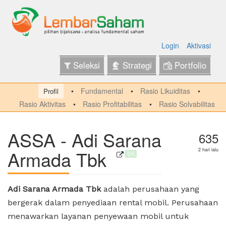
Login
Aktivasi
Seleksi
Strategi
Portfolio
Fundamental
Rasio Likuiditas
Profil
Rasio Aktivitas
Rasio Profitabilitas
Rasio Solvabilitas
ASSA - Adi Sarana
635
Armada Tbk
2 hari lalu
Q4
Adi Sarana Armada Tbk
adalah perusahaan yang
bergerak dalam penyediaan rental mobil. Perusahaan
menawarkan layanan penyewaan mobil untuk