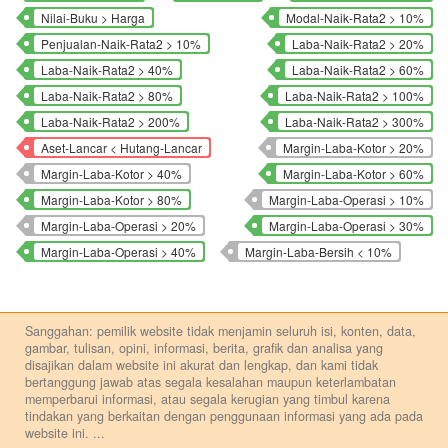
Nilai-Buku > Harga
Modal-Naik-Rata2 > 10%
Penjualan-Naik-Rata2 > 10%
Laba-Naik-Rata2 > 20%
Laba-Naik-Rata2 > 40%
Laba-Naik-Rata2 > 60%
Laba-Naik-Rata2 > 80%
Laba-Naik-Rata2 > 100%
Laba-Naik-Rata2 > 200%
Laba-Naik-Rata2 > 300%
Aset-Lancar < Hutang-Lancar
Margin-Laba-Kotor > 20%
Margin-Laba-Kotor > 40%
Margin-Laba-Kotor > 60%
Margin-Laba-Kotor > 80%
Margin-Laba-Operasi > 10%
Margin-Laba-Operasi > 20%
Margin-Laba-Operasi > 30%
Margin-Laba-Operasi > 40%
Margin-Laba-Bersih < 10%
Sanggahan: pemilik website tidak menjamin seluruh isi, konten, data,
gambar, tulisan, opini, informasi, berita, grafik dan analisa yang
disajikan dalam website ini akurat dan lengkap, dan kami tidak
bertanggung jawab atas segala kesalahan maupun keterlambatan
memperbarui informasi, atau segala kerugian yang timbul karena
tindakan yang berkaitan dengan penggunaan informasi yang ada pada
website ini.
...