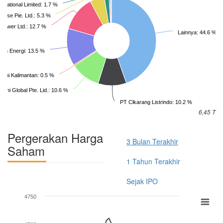
emational Limited: 1.7 %
prise Pie. Ltd.: 5.3 %
 Power Ltd.: 12.7 %
Lainnya: 44.6 %
ten Energi: 13.5 %
Sumi Kalimantan: 0.5 %
dani Global Pte. Lid.: 10.6 %
PT Clkarang Listrindo: 10.2 %
6,45 T
Pergerakan Harga
3 Bulan Terakhir
Saham
1 Tahun Terakhir
Sejak IPO
4750