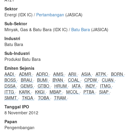
Sektor
Energi (IDX IC) /
Pertambangan
(JASICA)
Sub-Sektor
Minyak, Gas & Batu Bara (IDX IC) /
Batu Bara
(JASICA)
Industri
Batu Bara
Sub-Industri
Produksi Batu Bara
Emiten Sejenis
AADI
ADMR
ADRO
AIMS
ARII
ASIA
ATPK
BORN
BOSS
BRAU
BUMI
BYAN
COAL
CPDW
CUAN
DSSA
GEMS
GTBO
HRUM
IATA
INDY
ITMG
ITTG
KARK
KKGI
MBAP
MCOL
PTBA
SIAP
SMMT
TKGA
TOBA
TRAM
Tanggal IPO
8 November 2012
Papan
Pengembangan