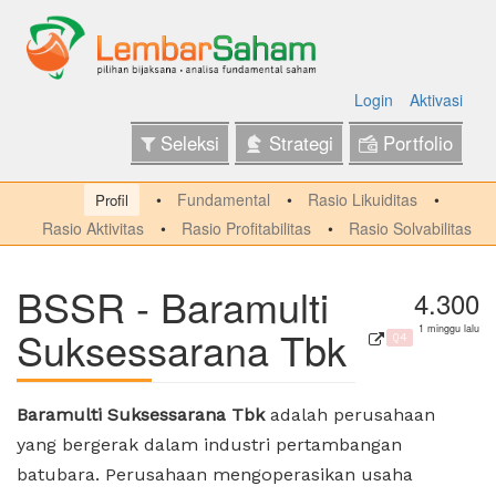
Login
Aktivasi
Seleksi
Strategi
Portfolio
Fundamental
Rasio Likuiditas
Profil
Rasio Aktivitas
Rasio Profitabilitas
Rasio Solvabilitas
BSSR - Baramulti
4.300
Suksessarana Tbk
1 minggu lalu
Q4
Baramulti Suksessarana Tbk
adalah perusahaan
yang bergerak dalam industri pertambangan
batubara. Perusahaan mengoperasikan usaha