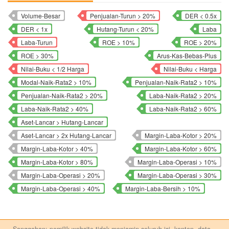
Volume-Besar
Penjualan-Turun > 20%
DER < 0.5x
DER < 1x
Hutang-Turun < 20%
Laba
Laba-Turun
ROE > 10%
ROE > 20%
ROE > 30%
Arus-Kas-Bebas-Plus
Nilai-Buku < 1/2 Harga
Nilai-Buku < Harga
Modal-Naik-Rata2 > 10%
Penjualan-Naik-Rata2 > 10%
Penjualan-Naik-Rata2 > 20%
Laba-Naik-Rata2 > 20%
Laba-Naik-Rata2 > 40%
Laba-Naik-Rata2 > 60%
Aset-Lancar > Hutang-Lancar
Aset-Lancar > 2x Hutang-Lancar
Margin-Laba-Kotor > 20%
Margin-Laba-Kotor > 40%
Margin-Laba-Kotor > 60%
Margin-Laba-Kotor > 80%
Margin-Laba-Operasi > 10%
Margin-Laba-Operasi > 20%
Margin-Laba-Operasi > 30%
Margin-Laba-Operasi > 40%
Margin-Laba-Bersih > 10%