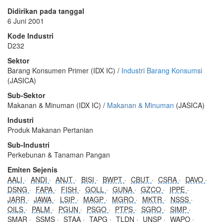
Didirikan pada tanggal
6 Juni 2001
Kode Industri
D232
Sektor
Barang Konsumen Primer (IDX IC) /
Industri Barang Konsumsi
(JASICA)
Sub-Sektor
Makanan & Minuman (IDX IC) /
Makanan & Minuman
(JASICA)
Industri
Produk Makanan Pertanian
Sub-Industri
Perkebunan & Tanaman Pangan
Emiten Sejenis
AALI
ANDI
ANJT
BISI
BWPT
CBUT
CSRA
DAVO
DSNG
FAPA
FISH
GOLL
GUNA
GZCO
IPPE
JARR
JAWA
LSIP
MAGP
MGRO
MKTR
NSSS
OILS
PALM
PGUN
PSGO
PTPS
SGRO
SIMP
SMAR
SSMS
STAA
TAPG
TLDN
UNSP
WAPO