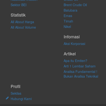
apapun juga, yang diakibatkan secara langsung maupun tidak
Sektor BEI
Brent Crude Oil
langsung atas konten pada website ini.
Batubara
Statistik
Emas
Timah
All About Harga
Nikel
All About Volume
Infomasi
Aksi Korporasi
Artikel
Apa itu Emiten?
Arti 1 Lembar Saham
Analisa Fundamental !
Bukan Analisa Teknikal
Profil
Sekilas
Hubungi Kami