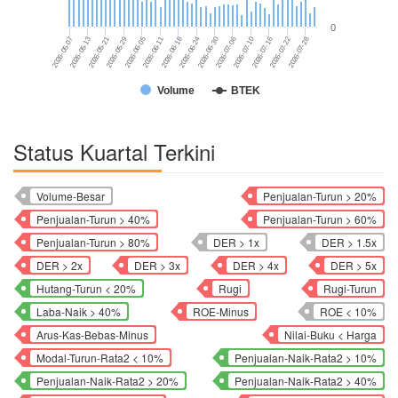
0
2026-05-21
2026-05-13
2026-05-07
2026-07-28
2026-07-22
2026-07-16
2026-07-10
2026-07-06
2026-06-30
2026-06-24
2026-06-18
2026-06-11
2026-06-05
2026-05-29
Volume
BTEK
Status Kuartal Terkini
Volume-Besar
Penjualan-Turun > 20%
Penjualan-Turun > 40%
Penjualan-Turun > 60%
Penjualan-Turun > 80%
DER > 1x
DER > 1.5x
DER > 2x
DER > 3x
DER > 4x
DER > 5x
Hutang-Turun < 20%
Rugi
Rugi-Turun
Laba-Naik > 40%
ROE-Minus
ROE < 10%
Arus-Kas-Bebas-Minus
Nilai-Buku < Harga
Modal-Turun-Rata2 < 10%
Penjualan-Naik-Rata2 > 10%
Penjualan-Naik-Rata2 > 20%
Penjualan-Naik-Rata2 > 40%