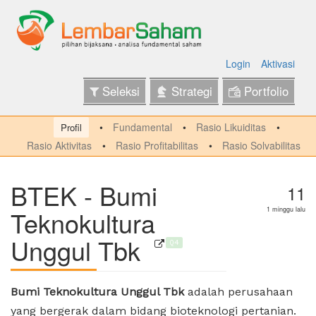
Login
Aktivasi
Seleksi
Strategi
Portfolio
Fundamental
Rasio Likuiditas
Profil
Rasio Aktivitas
Rasio Profitabilitas
Rasio Solvabilitas
BTEK - Bumi
11
Teknokultura
1 minggu lalu
Unggul Tbk
Q4
Bumi Teknokultura Unggul Tbk
adalah perusahaan
yang bergerak dalam bidang bioteknologi pertanian.