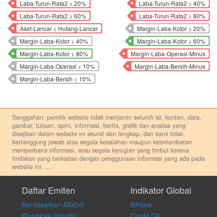
Laba-Turun-Rata2 > 20%
Laba-Turun-Rata2 > 40%
Laba-Turun-Rata2 > 60%
Laba-Turun-Rata2 > 80%
Aset-Lancar < Hutang-Lancar
Margin-Laba-Kotor > 20%
Margin-Laba-Kotor > 40%
Margin-Laba-Kotor > 60%
Margin-Laba-Kotor > 80%
Margin-Laba-Operasi-Minus
Margin-Laba-Operasi < 10%
Margin-Laba-Bersih-Minus
Margin-Laba-Bersih < 10%
Sanggahan: pemilik website tidak menjamin seluruh isi, konten, data,
gambar, tulisan, opini, informasi, berita, grafik dan analisa yang
disajikan dalam website ini akurat dan lengkap, dan kami tidak
bertanggung jawab atas segala kesalahan maupun keterlambatan
memperbarui informasi, atau segala kerugian yang timbul karena
tindakan yang berkaitan dengan penggunaan informasi yang ada pada
website ini.
...
Setiap keputusan investasi merupakan keputusan dan tanggung jawab
pribadi. Kami tidak memberi anjuran, saran, rekomendasi untuk
Daftar Emiten
Indikator Global
membeli, menjual atau melakukan aktivitas lain yang terkait dengan
Berdasarkan Alfabet
Ikhtisar
transaksi perdagangan apapun, dan kami tidak bertanggung jawab
atas keputusan investasi yang dilakukan dalam kondisi dan situasi
Klasifikasi Industri
Crude Oil