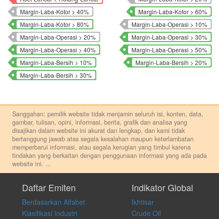
Margin-Laba-Kotor > 40%
Margin-Laba-Kotor > 60%
Margin-Laba-Kotor > 80%
Margin-Laba-Operasi > 10%
Margin-Laba-Operasi > 20%
Margin-Laba-Operasi > 30%
Margin-Laba-Operasi > 40%
Margin-Laba-Operasi > 50%
Margin-Laba-Bersih > 10%
Margin-Laba-Bersih > 20%
Margin-Laba-Bersih > 30%
Sanggahan: pemilik website tidak menjamin seluruh isi, konten, data,
gambar, tulisan, opini, informasi, berita, grafik dan analisa yang
disajikan dalam website ini akurat dan lengkap, dan kami tidak
bertanggung jawab atas segala kesalahan maupun keterlambatan
memperbarui informasi, atau segala kerugian yang timbul karena
tindakan yang berkaitan dengan penggunaan informasi yang ada pada
website ini.
...
Setiap keputusan investasi merupakan keputusan dan tanggung jawab
pribadi. Kami tidak memberi anjuran, saran, rekomendasi untuk
Daftar Emiten
Indikator Global
membeli, menjual atau melakukan aktivitas lain yang terkait dengan
Berdasarkan Alfabet
Ikhtisar
transaksi perdagangan apapun, dan kami tidak bertanggung jawab
atas keputusan investasi yang dilakukan dalam kondisi dan situasi
Klasifikasi Industri
Crude Oil
apapun juga, yang diakibatkan secara langsung maupun tidak