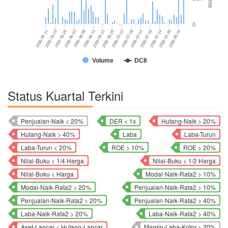
0
2026-07-14
2026-05-19
2026-06-22
2026-07-20
2026-05-25
2026-06-26
2026-07-24
2026-06-03
2026-07-02
2026-06-09
2026-07-30
2026-05-11
2026-07-08
2026-06-15
2026-08-05
Volume
DCII
Status Kuartal Terkini
Penjualan-Naik < 20%
DER < 1x
Hutang-Naik > 20%
Hutang-Naik > 40%
Laba
Laba-Turun
Laba-Turun < 20%
ROE > 10%
ROE > 20%
Nilai-Buku < 1/4 Harga
Nilai-Buku < 1/2 Harga
Nilai-Buku < Harga
Modal-Naik-Rata2 > 10%
Modal-Naik-Rata2 > 20%
Penjualan-Naik-Rata2 > 10%
Penjualan-Naik-Rata2 > 20%
Penjualan-Naik-Rata2 > 40%
Laba-Naik-Rata2 > 20%
Laba-Naik-Rata2 > 40%
Aset-Lancar < Hutang-Lancar
Margin-Laba-Kotor > 20%