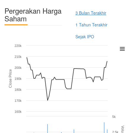
Pergerakan Harga
3 Bulan Terakhir
Saham
1 Tahun Terakhir
Sejak IPO
220k
210k
200k
Close Price
190k
180k
170k
160k
5k
Volume
2.5k