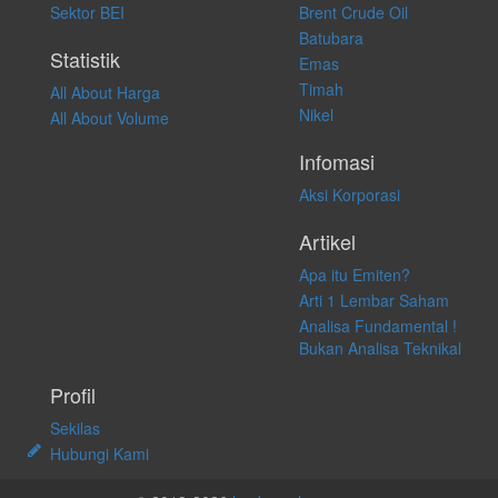
Sektor BEI
Brent Crude Oil
langsung atas konten pada website ini.
Batubara
Statistik
Emas
Timah
All About Harga
Nikel
All About Volume
Infomasi
Aksi Korporasi
Artikel
Apa itu Emiten?
Arti 1 Lembar Saham
Analisa Fundamental !
Bukan Analisa Teknikal
Profil
Sekilas
Hubungi Kami