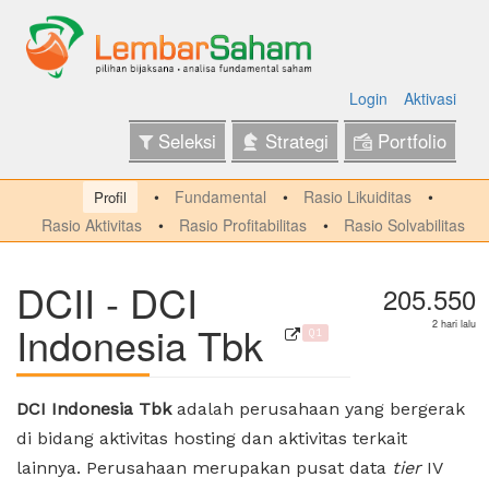
Login
Aktivasi
Seleksi
Strategi
Portfolio
Fundamental
Rasio Likuiditas
Profil
Rasio Aktivitas
Rasio Profitabilitas
Rasio Solvabilitas
DCII - DCI
205.550
Indonesia Tbk
2 hari lalu
Q1
DCI Indonesia Tbk
adalah perusahaan yang bergerak
di bidang aktivitas hosting dan aktivitas terkait
lainnya. Perusahaan merupakan pusat data
tier
IV