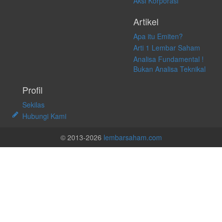
Aksi Korporasi
Artikel
Apa itu Emiten?
Arti 1 Lembar Saham
Analisa Fundamental !
Bukan Analisa Teknikal
Profil
Sekilas
Hubungi Kami
© 2013-2026
lembarsaham.com