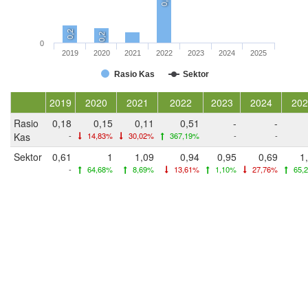
0,5
0,2
0,2
0
2019
2020
2021
2022
2023
2024
2025
Rasio Kas
Sektor
2019
2020
2021
2022
2023
2024
202
Rasio
0,18
0,15
0,11
0,51
-
-
Kas
-
14,83%
30,02%
367,19%
-
-
Sektor
0,61
1
1,09
0,94
0,95
0,69
1
-
64,68%
8,69%
13,61%
1,10%
27,76%
65,