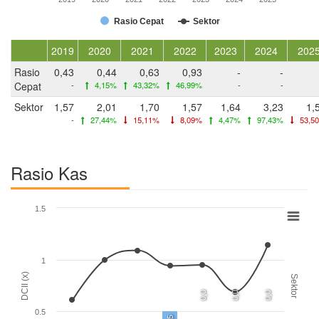
Rasio Cepat
Sektor
2019
2020
2021
2022
2023
2024
202
Rasio
0,43
0,44
0,63
0,93
-
-
Cepat
-
4,15%
43,32%
46,99%
-
-
Sektor
1,57
2,01
1,70
1,57
1,64
3,23
1,
-
27,44%
15,11%
8,09%
4,47%
97,43%
53,5
Rasio Kas
1.5
1
DCII (x)
Sektor
0,0
0,0
0,0
0.5