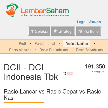
Login
Aktivasi
Seleksi
Strategi
Portfolio
Profil
Fundamental
Rasio Likuiditas
Rasio Aktivitas
Rasio Profitabilitas
Rasio Solvabilitas
DCII - DCI
191.350
Indonesia Tbk
1 minggu lalu
Q1
Rasio Lancar vs Rasio Cepat vs Rasio
Kas