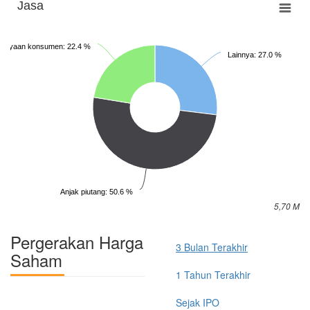
Jasa
iayaan konsumen: 22.4 %
Lainnya: 27.0 %
Anjak piutang: 50.6 %
5,70 M
Pergerakan Harga
3 Bulan Terakhir
Saham
1 Tahun Terakhir
Sejak IPO