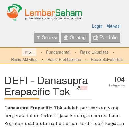
Login
Aktivasi
Seleksi
Strategi
Portfolio
Fundamental
Rasio Likuiditas
Profil
Rasio Aktivitas
Rasio Profitabilitas
Rasio Solvabilitas
DEFI - Danasupra
104
Erapacific Tbk
1 minggu lalu
Q4
Danasupra Erapacific Tbk
adalah perusahaan yang
bergerak dalam industri jasa keuangan perusahaan.
Kegiatan usaha utama Perseroan terdiri dari kegiatan