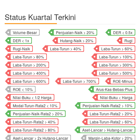
Status Kuartal Terkini
Volume-Besar
Penjualan-Naik > 20%
DER < 0.5x
DER < 1x
Hutang-Naik > 20%
Rugi
Rugi-Naik
Laba-Turun > 40%
Laba-Turun > 60%
Laba-Turun > 80%
Laba-Turun > 100%
Laba-Turun > 200%
Laba-Turun > 300%
Laba-Turun > 400%
Laba-Turun > 500%
Laba-Turun > 600%
Laba-Turun > 700%
ROE-Minus
ROE < 10%
Arus-Kas-Bebas-Plus
Nilai-Buku < 1/2 Harga
Nilai-Buku < Harga
Modal-Turun-Rata2 < 10%
Penjualan-Naik-Rata2 > 10%
Penjualan-Naik-Rata2 > 20%
Laba-Turun-Rata2 > 20%
Laba-Turun-Rata2 > 40%
Laba-Turun-Rata2 > 60%
Laba-Turun-Rata2 > 80%
Aset-Lancar > Hutang-Lancar
Aset-Lancar > 2x Hutang-Lancar
Margin-Laba-Kotor > 20%