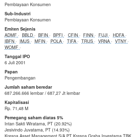
Pembiayaan Konsumen
Sub-Industri
Pembiayaan Konsumen
Emiten Sejenis
ADMF
BBLD
BFIN
BPFI
CFIN
FINN
FUJI
HDFA
IBFN
IMJS
MFIN
POLA
TIFA
TRUS
VRNA
VTNY
WOMF
Tanggal IPO
6 Juli 2001
Papan
Pengembangan
Jumlah saham beredar
687.266.666 lembar / 687,27 Jt lembar
Kapitalisasi
Rp. 71,48 M
Pemegang saham diatas 5%
Intan Sakti Wiratama, PT (20.92%)
Jesivindo Juvatama, PT (14.93%)
Kresna Asset Management S/A PT Kresna Graha Investama TBK