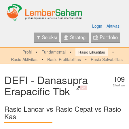
Login
Aktivasi
Seleksi
Strategi
Portfolio
Profil
Fundamental
Rasio Likuiditas
Rasio Aktivitas
Rasio Profitabilitas
Rasio Solvabilitas
DEFI - Danasupra
109
Erapacific Tbk
2 hari lalu
Q4
Rasio Lancar vs Rasio Cepat vs Rasio
Kas