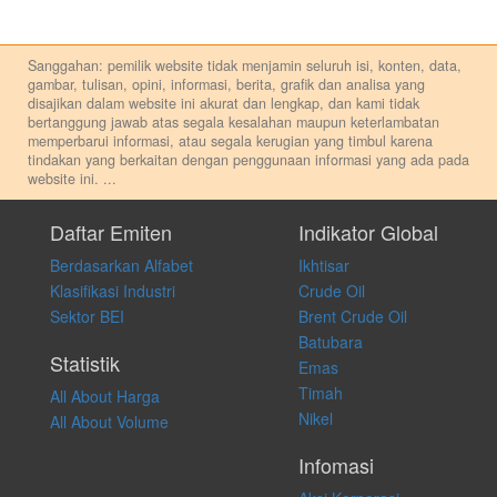
Sanggahan: pemilik website tidak menjamin seluruh isi, konten, data,
gambar, tulisan, opini, informasi, berita, grafik dan analisa yang
disajikan dalam website ini akurat dan lengkap, dan kami tidak
bertanggung jawab atas segala kesalahan maupun keterlambatan
memperbarui informasi, atau segala kerugian yang timbul karena
tindakan yang berkaitan dengan penggunaan informasi yang ada pada
website ini.
...
Setiap keputusan investasi merupakan keputusan dan tanggung jawab
pribadi. Kami tidak memberi anjuran, saran, rekomendasi untuk
Daftar Emiten
Indikator Global
membeli, menjual atau melakukan aktivitas lain yang terkait dengan
Berdasarkan Alfabet
Ikhtisar
transaksi perdagangan apapun, dan kami tidak bertanggung jawab
atas keputusan investasi yang dilakukan dalam kondisi dan situasi
Klasifikasi Industri
Crude Oil
apapun juga, yang diakibatkan secara langsung maupun tidak
Sektor BEI
Brent Crude Oil
langsung atas konten pada website ini.
Batubara
Statistik
Emas
Timah
All About Harga
Nikel
All About Volume
Infomasi