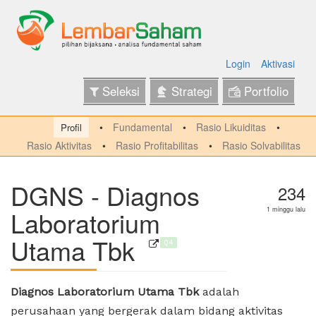
Login
Aktivasi
Seleksi
Strategi
Portfolio
Fundamental
Rasio Likuiditas
Profil
Rasio Aktivitas
Rasio Profitabilitas
Rasio Solvabilitas
DGNS - Diagnos
234
Laboratorium
1 minggu lalu
Utama Tbk
Q4
Diagnos Laboratorium Utama Tbk
adalah
perusahaan yang bergerak dalam bidang aktivitas