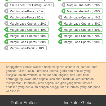
Aset-Lancar > 2x Hutang-Lancar
Margin-Laba-Kotor > 20%
Margin-Laba-Kotor > 40%
Margin-Laba-Kotor > 60%
Margin-Laba-Kotor > 80%
Margin-Laba-Operasi > 10%
Margin-Laba-Operasi > 20%
Margin-Laba-Operasi > 30%
Margin-Laba-Operasi > 40%
Margin-Laba-Operasi > 50%
Margin-Laba-Operasi > 60%
Margin-Laba-Operasi > 70%
Margin-Laba-Operasi > 80%
Margin-Laba-Operasi > 90%
Margin-Laba-Bersih < 10%
Sanggahan: pemilik website tidak menjamin seluruh isi, konten, data,
gambar, tulisan, opini, informasi, berita, grafik dan analisa yang
disajikan dalam website ini akurat dan lengkap, dan kami tidak
bertanggung jawab atas segala kesalahan maupun keterlambatan
memperbarui informasi, atau segala kerugian yang timbul karena
tindakan yang berkaitan dengan penggunaan informasi yang ada pada
website ini.
...
Setiap keputusan investasi merupakan keputusan dan tanggung jawab
pribadi. Kami tidak memberi anjuran, saran, rekomendasi untuk
Daftar Emiten
Indikator Global
membeli, menjual atau melakukan aktivitas lain yang terkait dengan