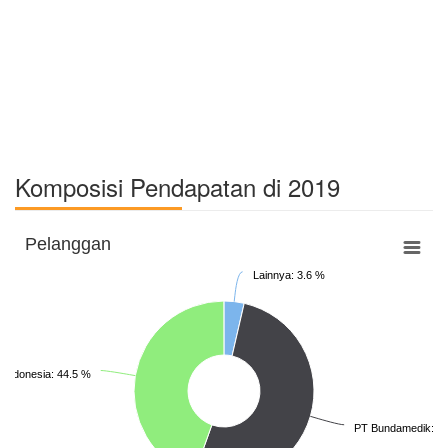
Komposisi Pendapatan di 2019
Pelanggan
Lainnya: 3.6 %
 Indonesia: 44.5 %
PT Bundamedik: 5