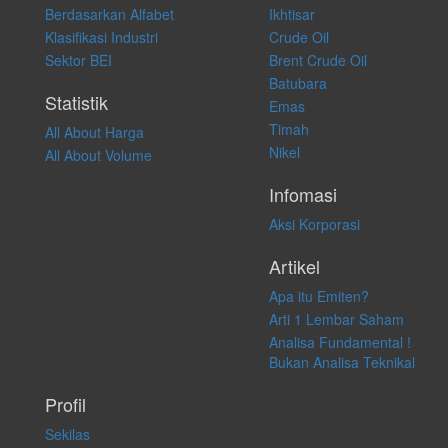
Berdasarkan Alfabet
Ikhtisar
transaksi perdagangan apapun, dan kami tidak bertanggung jawab
atas keputusan investasi yang dilakukan dalam kondisi dan situasi
Klasifikasi Industri
Crude Oil
apapun juga, yang diakibatkan secara langsung maupun tidak
Sektor BEI
Brent Crude Oil
langsung atas konten pada website ini.
Batubara
Statistik
Emas
Timah
All About Harga
Nikel
All About Volume
Infomasi
Aksi Korporasi
Artikel
Apa itu Emiten?
Arti 1 Lembar Saham
Analisa Fundamental !
Bukan Analisa Teknikal
Profil
Sekilas