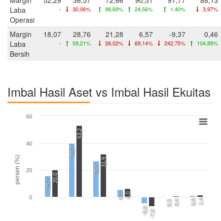
Laba
-
30,06%
98,69%
24,56%
1,40%
3,97%
Operasi
Margin
18,07
28,76
21,28
6,57
-9,37
0,46
Laba
-
59,21%
26,02%
69,14%
242,75%
104,89%
Bersih
Imbal Hasil Aset vs Imbal Hasil Ekuitas
60
53,2
40
39,7
persen (%)
31,9
26,6
20
20,0
15,7
6,0
5,3
0
1,4
0,9
0,4
0,3
-5,0
-7,0