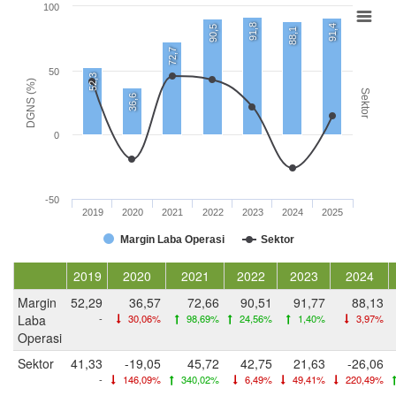
100
91,8
91,4
90,5
88,1
72,7
50
52,3
DGNS (%)
Sektor
36,6
0
-50
2019
2020
2021
2022
2023
2024
2025
Margin Laba Operasi
Sektor
2019
2020
2021
2022
2023
2024
Margin
52,29
36,57
72,66
90,51
91,77
88,13
Laba
-
30,06%
98,69%
24,56%
1,40%
3,97%
Operasi
Sektor
41,33
-19,05
45,72
42,75
21,63
-26,06
-
146,09%
340,02%
6,49%
49,41%
220,49%