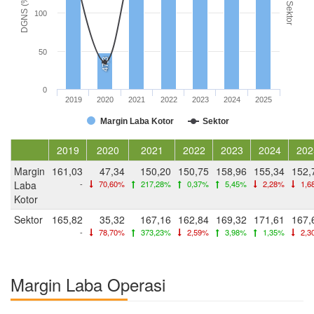
DGNS (%)
Sektor
100
50
47,3
0
2019
2020
2021
2022
2023
2024
2025
Margin Laba Kotor
Sektor
2019
2020
2021
2022
2023
2024
202
Margin
161,03
47,34
150,20
150,75
158,96
155,34
152,
Laba
-
70,60%
217,28%
0,37%
5,45%
2,28%
1,6
Kotor
Sektor
165,82
35,32
167,16
162,84
169,32
171,61
167,
-
78,70%
373,23%
2,59%
3,98%
1,35%
2,3
Margin Laba Operasi