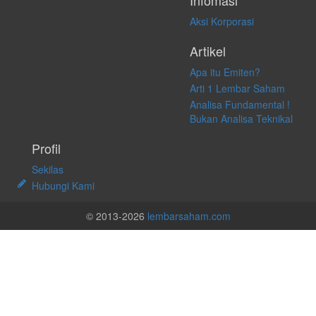
Infomasi
Aksi Korporasi
Artikel
Apa itu Emiten?
Arti 1 Lembar Saham
Analisa Fundamental !
Bukan Analisa Teknikal
Profil
Sekilas
Hubungi Kami
© 2013-2026
lembarsaham.com