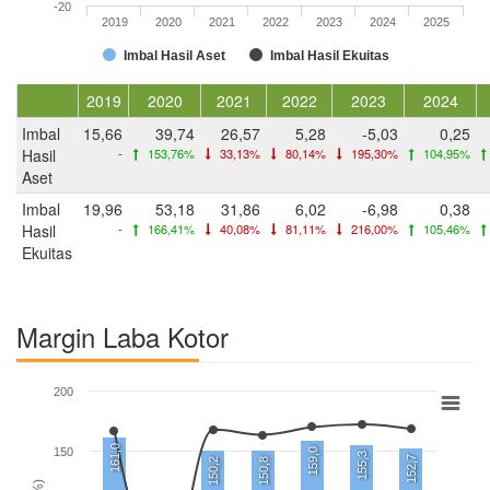
-20
2019
2020
2021
2022
2023
2024
2025
Imbal Hasil Aset
Imbal Hasil Ekuitas
2019
2020
2021
2022
2023
2024
Imbal
15,66
39,74
26,57
5,28
-5,03
0,25
Hasil
-
153,76%
33,13%
80,14%
195,30%
104,95%
Aset
Imbal
19,96
53,18
31,86
6,02
-6,98
0,38
Hasil
-
166,41%
40,08%
81,11%
216,00%
105,46%
Ekuitas
Margin Laba Kotor
200
161,0
150
159,0
155,3
152,7
150,2
150,8