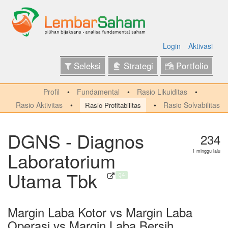
Login
Aktivasi
Seleksi
Strategi
Portfolio
Profil
Fundamental
Rasio Likuiditas
Rasio Aktivitas
Rasio Solvabilitas
Rasio Profitabilitas
DGNS - Diagnos
234
Laboratorium
1 minggu lalu
Utama Tbk
Q4
Margin Laba Kotor vs Margin Laba
Operasi vs Margin Laba Bersih