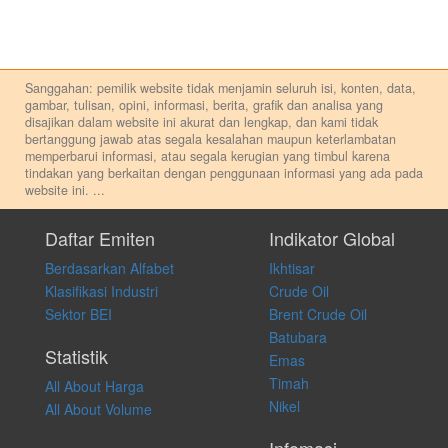
Sanggahan: pemilik website tidak menjamin seluruh isi, konten, data,
gambar, tulisan, opini, informasi, berita, grafik dan analisa yang
disajikan dalam website ini akurat dan lengkap, dan kami tidak
bertanggung jawab atas segala kesalahan maupun keterlambatan
memperbarui informasi, atau segala kerugian yang timbul karena
tindakan yang berkaitan dengan penggunaan informasi yang ada pada
website ini.
...
Setiap keputusan investasi merupakan keputusan dan tanggung jawab
pribadi. Kami tidak memberi anjuran, saran, rekomendasi untuk
Daftar Emiten
Indikator Global
membeli, menjual atau melakukan aktivitas lain yang terkait dengan
Berdasarkan Alfabet
Ikhtisar
transaksi perdagangan apapun, dan kami tidak bertanggung jawab
atas keputusan investasi yang dilakukan dalam kondisi dan situasi
Klasifikasi Industri
Crude Oil
apapun juga, yang diakibatkan secara langsung maupun tidak
Sektor BEI
Brent Crude Oil
langsung atas konten pada website ini.
Batubara
Statistik
Emas
Timah
All About Harga
Nikel
All About Volume