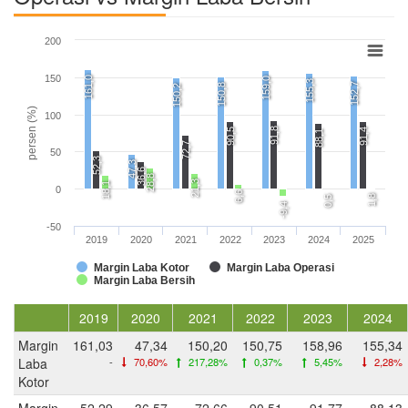
200
150
161,0
159,0
155,3
152,7
150,8
150,2
persen (%)
100
91,8
90,5
91,4
88,1
72,7
50
52,3
47,3
36,6
28,8
21,3
18,1
0
6,6
1,8
0,5
-9,4
-50
2019
2020
2021
2022
2023
2024
2025
Margin Laba Kotor
Margin Laba Operasi
Margin Laba Bersih
2019
2020
2021
2022
2023
2024
Margin
161,03
47,34
150,20
150,75
158,96
155,34
Laba
-
70,60%
217,28%
0,37%
5,45%
2,28%
Kotor
Margin
52,29
36,57
72,66
90,51
91,77
88,13