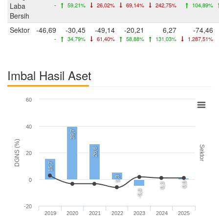
Laba
-
59,21%
26,02%
69,14%
242,75%
104,89%
Bersih
Sektor
-46,69
-30,45
-49,14
-20,21
6,27
-74,46
-
34,79%
61,40%
58,88%
131,03%
1.287,51%
Imbal Hasil Aset
60
40
39,7
DGNS (%)
Sektor
26,6
20
15,7
5,3
0
0,9
0,3
-5,0
-20
2019
2020
2021
2022
2023
2024
2025