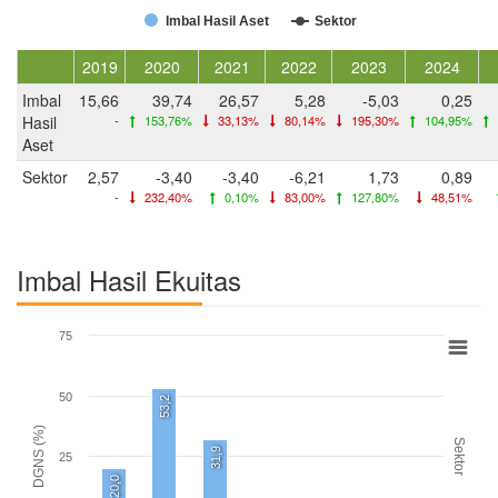
Imbal Hasil Aset
Sektor
2019
2020
2021
2022
2023
2024
Imbal
15,66
39,74
26,57
5,28
-5,03
0,25
Hasil
-
153,76%
33,13%
80,14%
195,30%
104,95%
Aset
Sektor
2,57
-3,40
-3,40
-6,21
1,73
0,89
-
232,40%
0,10%
83,00%
127,80%
48,51%
Imbal Hasil Ekuitas
75
50
53,2
DGNS (%)
Sektor
31,9
25
20,0