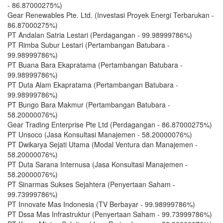
- 86.87000275%)
Gear Renewables Pte. Ltd. (Investasi Proyek Energi Terbarukan -
86.87000275%)
PT Andalan Satria Lestari (Perdagangan - 99.98999786%)
PT Rimba Subur Lestari (Pertambangan Batubara -
99.98999786%)
PT Buana Bara Ekapratama (Pertambangan Batubara -
99.98999786%)
PT Duta Alam Ekapratama (Pertambangan Batubara -
99.98999786%)
PT Bungo Bara Makmur (Pertambangan Batubara -
58.20000076%)
Gear Trading Enterprise Pte Ltd (Perdagangan - 86.87000275%)
PT Unsoco (Jasa Konsultasi Manajemen - 58.20000076%)
PT Dwikarya Sejati Utama (Modal Ventura dan Manajemen -
58.20000076%)
PT Duta Sarana Internusa (Jasa Konsultasi Manajemen -
58.20000076%)
PT Sinarmas Sukses Sejahtera (Penyertaan Saham -
99.73999786%)
PT Innovate Mas Indonesia (TV Berbayar - 99.98999786%)
PT Dssa Mas Infrastruktur (Penyertaan Saham - 99.73999786%)