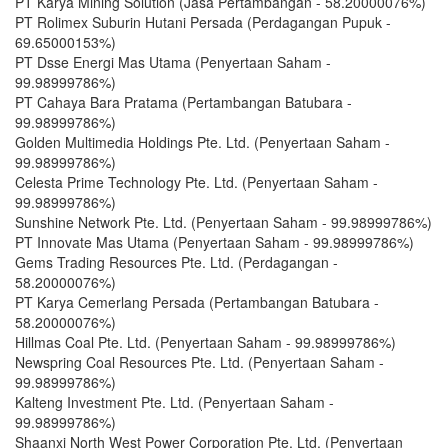
PT Karya Mining Solution (Jasa Pertambangan - 58.20000076%)
PT Rolimex Suburin Hutani Persada (Perdagangan Pupuk -
69.65000153%)
PT Dsse Energi Mas Utama (Penyertaan Saham -
99.98999786%)
PT Cahaya Bara Pratama (Pertambangan Batubara -
99.98999786%)
Golden Multimedia Holdings Pte. Ltd. (Penyertaan Saham -
99.98999786%)
Celesta Prime Technology Pte. Ltd. (Penyertaan Saham -
99.98999786%)
Sunshine Network Pte. Ltd. (Penyertaan Saham - 99.98999786%)
PT Innovate Mas Utama (Penyertaan Saham - 99.98999786%)
Gems Trading Resources Pte. Ltd. (Perdagangan -
58.20000076%)
PT Karya Cemerlang Persada (Pertambangan Batubara -
58.20000076%)
Hillmas Coal Pte. Ltd. (Penyertaan Saham - 99.98999786%)
Newspring Coal Resources Pte. Ltd. (Penyertaan Saham -
99.98999786%)
Kalteng Investment Pte. Ltd. (Penyertaan Saham -
99.98999786%)
Shaanxi North West Power Corporation Pte. Ltd. (Penyertaan