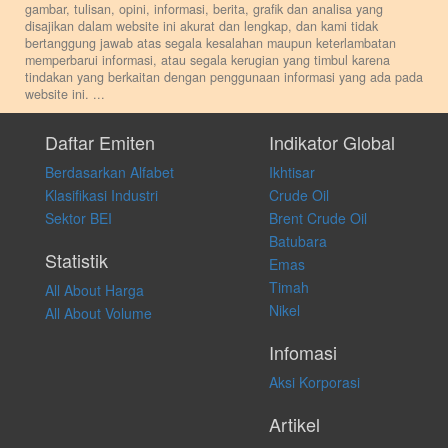
gambar, tulisan, opini, informasi, berita, grafik dan analisa yang
disajikan dalam website ini akurat dan lengkap, dan kami tidak
bertanggung jawab atas segala kesalahan maupun keterlambatan
memperbarui informasi, atau segala kerugian yang timbul karena
tindakan yang berkaitan dengan penggunaan informasi yang ada pada
website ini.
...
Setiap keputusan investasi merupakan keputusan dan tanggung jawab
pribadi. Kami tidak memberi anjuran, saran, rekomendasi untuk
Daftar Emiten
Indikator Global
membeli, menjual atau melakukan aktivitas lain yang terkait dengan
Berdasarkan Alfabet
Ikhtisar
transaksi perdagangan apapun, dan kami tidak bertanggung jawab
atas keputusan investasi yang dilakukan dalam kondisi dan situasi
Klasifikasi Industri
Crude Oil
apapun juga, yang diakibatkan secara langsung maupun tidak
Sektor BEI
Brent Crude Oil
langsung atas konten pada website ini.
Batubara
Statistik
Emas
Timah
All About Harga
Nikel
All About Volume
Infomasi
Aksi Korporasi
Artikel