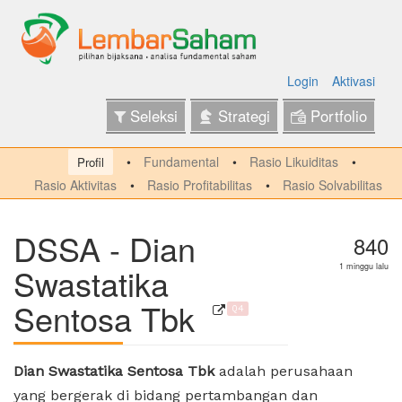
Login
Aktivasi
Seleksi
Strategi
Portfolio
Fundamental
Rasio Likuiditas
Profil
Rasio Aktivitas
Rasio Profitabilitas
Rasio Solvabilitas
DSSA - Dian
840
Swastatika
1 minggu lalu
Sentosa Tbk
Q4
Dian Swastatika Sentosa Tbk
adalah perusahaan
yang bergerak di bidang pertambangan dan