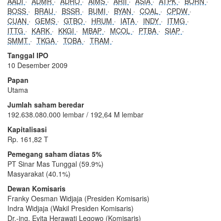
AADI
ADMR
ADRO
AIMS
ARII
ASIA
ATPK
BORN
BOSS
BRAU
BSSR
BUMI
BYAN
COAL
CPDW
CUAN
GEMS
GTBO
HRUM
IATA
INDY
ITMG
ITTG
KARK
KKGI
MBAP
MCOL
PTBA
SIAP
SMMT
TKGA
TOBA
TRAM
Tanggal IPO
10 Desember 2009
Papan
Utama
Jumlah saham beredar
192.638.080.000 lembar / 192,64 M lembar
Kapitalisasi
Rp. 161,82 T
Pemegang saham diatas 5%
PT Sinar Mas Tunggal (59.9%)
Masyarakat (40.1%)
Dewan Komisaris
Franky Oesman Widjaja (Presiden Komisaris)
Indra Widjaja (Wakil Presiden Komisaris)
Dr.-ing. Evita Herawati Legowo (Komisaris)