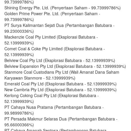
99.73999786%)
Shining Energy Pte. Ltd. (Penyertaan Saham - 99.73999786%)
Golden Prime Power Pte. Ltd. (Penyertaan Saham -
99.73999786%)
PT Surya Kalimantan Sejati Dua (Pertambangan Batubara -
99.23000336%)
Mackenzie Coal Pty Limited (Eksplorasi Batubara -
52.13999939%)
Comet Coal & Coke Pty Limited (Eksplorasi Batubara -
52.13999939%)
Belview Coal Pty Ltd (Eksplorasi Batubara - 52.13999939%)
Belview Expansion Pty Ltd (Eksplorasi Batubara - 52.13999939%)
Stanmore Coal Custodians Pty Ltd (Wali Amanat Dana Saham
Karyawan Stanmore - 52.13999939%)
Emerald Coal Pty Ltd (Eksplorasi Batubara - 52.13999939%)
New Cambria Pty Ltd (Eksplorasi Batubara - 52.13999939%)
Kerlong Coking Coal Pty Ltd (Eksplorasi Batubara -
52.13999939%)
PT Cahaya Nusa Pratama (Pertambangan Batubara -
99.98999786%)
PT Persada Makmur Selaras Dua (Pertambangan Batubara -
95.66000366%)
PT Cahaya Amanah Sentosa (Pertambangan Batubara -