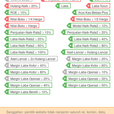
Hutang-Naik > 20%
Laba
Laba-Turun
ROE > 10%
Arus-Kas-Bebas-Plus
Nilai-Buku < 1/4 Harga
Nilai-Buku < 1/2 Harga
Nilai-Buku < Harga
Modal-Naik-Rata2 > 10%
Penjualan-Naik-Rata2 > 10%
Penjualan-Naik-Rata2 > 20%
Laba-Naik-Rata2 > 20%
Laba-Naik-Rata2 > 40%
Laba-Naik-Rata2 > 60%
Laba-Naik-Rata2 > 80%
Laba-Naik-Rata2 > 100%
Aset-Lancar > Hutang-Lancar
Aset-Lancar > 2x Hutang-Lancar
Margin-Laba-Kotor > 20%
Margin-Laba-Kotor > 40%
Margin-Laba-Kotor > 60%
Margin-Laba-Kotor > 80%
Margin-Laba-Operasi > 10%
Margin-Laba-Operasi > 20%
Margin-Laba-Operasi > 30%
Margin-Laba-Operasi > 40%
Margin-Laba-Operasi > 50%
Margin-Laba-Bersih > 10%
Sanggahan: pemilik website tidak menjamin seluruh isi, konten, data,