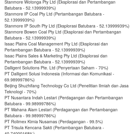
Stanmore Wotonga Pty Ltd (Eksplorasi dan Pertambangan
Batubara - 52.13999939%)
Stanmore IP Coal Pty Ltd (Pertambangan Batubara -
52.13999939%)
Stanmore IP South Pty Ltd (Eksplorasi Batubara - 52.13999939%)
Stanmore Bowen Coal Pty Ltd (Eksplorasi dan Pertambangan
Batubara - 52.13999939%)
Issac Plains Coal Management Pty Ltd (Eksplorasi dan
Pertambangan Batubara - 52.13999939%)
Issac Plains Sales & Marketing Pty Ltd (Eksplorasi dan
Pertambangan Batubara - 52.13999939%)
Dalligent Solutions Pte. Ltd (Penyertaan Saham - 70%)
PT Dalligent Solusi Indonesia (Informasi dan Komunikasi -
69.98999786%)
Beijing Shuzhifang Technology Co Ltd (Penelitian Ilmiah dan Jasa
Teknologi - 70%)
PT Nusantara Indah Lestari (Perdagangan dan Pertambangan
Batubara - 99.98999786%)
PT Wahana Alam Lestari (Perdagangan dan Pertambangan
Batubara - 99.98999786%)
PT Rolimex Kimia Nusamas (Perdagangan - 99.5%)
PT Trisula Kencana Sakti (Pertambangan Batubara -
40.74000168%)