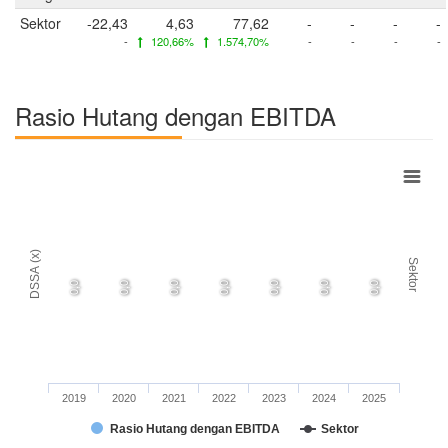
Sektor
-22,43
4,63
77,62
-
-
-
-
-
120,66%
1.574,70%
-
-
-
-
Rasio Hutang dengan EBITDA
DSSA (x)
Sektor
0,0
0,0
0,0
0,0
0,0
0,0
0,0
2019
2020
2021
2022
2023
2024
2025
Rasio Hutang dengan EBITDA
Sektor