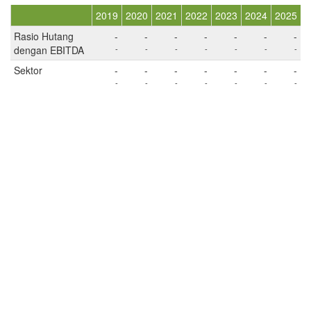
2019
2020
2021
2022
2023
2024
2025
Rasio Hutang
-
-
-
-
-
-
-
dengan EBITDA
-
-
-
-
-
-
-
Sektor
-
-
-
-
-
-
-
-
-
-
-
-
-
-