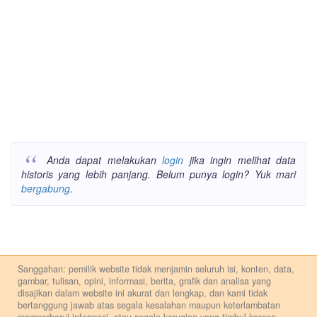
Anda dapat melakukan
login
jika ingin melihat data
historis yang lebih panjang. Belum punya login? Yuk mari
bergabung
.
Sanggahan: pemilik website tidak menjamin seluruh isi, konten, data,
gambar, tulisan, opini, informasi, berita, grafik dan analisa yang
disajikan dalam website ini akurat dan lengkap, dan kami tidak
bertanggung jawab atas segala kesalahan maupun keterlambatan