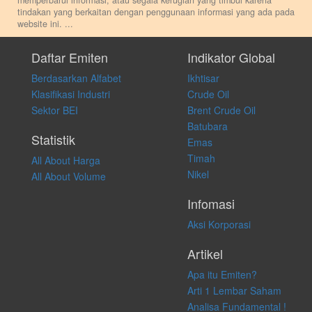
memperbarui informasi, atau segala kerugian yang timbul karena
tindakan yang berkaitan dengan penggunaan informasi yang ada pada
website ini.
...
Setiap keputusan investasi merupakan keputusan dan tanggung jawab
pribadi. Kami tidak memberi anjuran, saran, rekomendasi untuk
Daftar Emiten
Indikator Global
membeli, menjual atau melakukan aktivitas lain yang terkait dengan
Berdasarkan Alfabet
Ikhtisar
transaksi perdagangan apapun, dan kami tidak bertanggung jawab
atas keputusan investasi yang dilakukan dalam kondisi dan situasi
Klasifikasi Industri
Crude Oil
apapun juga, yang diakibatkan secara langsung maupun tidak
Sektor BEI
Brent Crude Oil
langsung atas konten pada website ini.
Batubara
Statistik
Emas
Timah
All About Harga
Nikel
All About Volume
Infomasi
Aksi Korporasi
Artikel
Apa itu Emiten?
Arti 1 Lembar Saham
Analisa Fundamental !