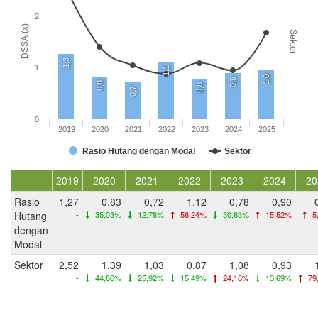
2
DSSA (x)
Sektor
1,3
1
1,1
1,0
0,9
0,8
0,8
0,7
0
2019
2020
2021
2022
2023
2024
2025
Rasio Hutang dengan Modal
Sektor
2019
2020
2021
2022
2023
2024
20
Rasio
1,27
0,83
0,72
1,12
0,78
0,90
Hutang
-
35,03%
12,78%
56,24%
30,63%
15,52%
5
dengan
Modal
Sektor
2,52
1,39
1,03
0,87
1,08
0,93
-
44,86%
25,92%
15,49%
24,16%
13,69%
79