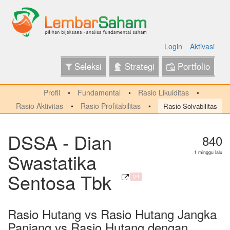
Login
Aktivasi
Seleksi
Strategi
Portfolio
Profil
Fundamental
Rasio Likuiditas
Rasio Aktivitas
Rasio Profitabilitas
Rasio Solvabilitas
DSSA - Dian
840
Swastatika
1 minggu lalu
Sentosa Tbk
Q4
Rasio Hutang vs Rasio Hutang Jangka
Panjang vs Rasio Hutang dengan