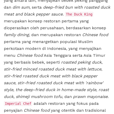
yang antara lain, menyajikan bebek peking panggang
dan
dim sum
, serta
deep-fried bun with roasted duck
meat and black pepper sauce
.
The Duck King
merupakan konsep restoran pertama yang
dioperasikan oleh perusahaan, berdasarkan konsep
family dining
, dan merupakan restoran
Chinese food
pertama yang menargetkan populasi Muslim
perkotaan modern di Indonesia, yang menyajikan
menu
Chinese food
Asia Tenggara serta Asia Timur
yang berbasis bebek, seperti
roasted peking duck
,
stir-fried minced roasted duck meat with lettuce
,
stir-fried roasted duck meat with black pepper
sauce
,
stir-fried roasted duck meat with 'rainbow'
style
,
the deep-fried duck in home-made style
,
roast
duck, shimeji mushroom tofu
, dan
prawn mayonaise
.
adalah restoran yang fokus pada
Imperial Chef
penyajian
Chinese food
yang otentik dan tradisional