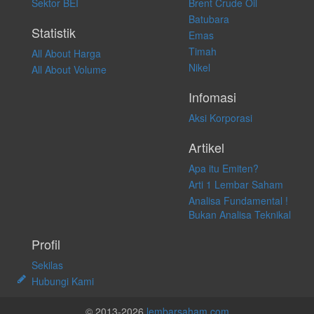
Sektor BEI
Brent Crude Oil
langsung atas konten pada website ini.
Batubara
Statistik
Emas
Timah
All About Harga
Nikel
All About Volume
Infomasi
Aksi Korporasi
Artikel
Apa itu Emiten?
Arti 1 Lembar Saham
Analisa Fundamental !
Bukan Analisa Teknikal
Profil
Sekilas
Hubungi Kami
© 2013-2026
lembarsaham.com