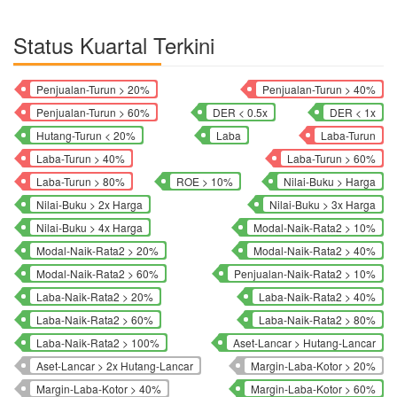
Status Kuartal Terkini
Penjualan-Turun > 20%
Penjualan-Turun > 40%
Penjualan-Turun > 60%
DER < 0.5x
DER < 1x
Hutang-Turun < 20%
Laba
Laba-Turun
Laba-Turun > 40%
Laba-Turun > 60%
Laba-Turun > 80%
ROE > 10%
Nilai-Buku > Harga
Nilai-Buku > 2x Harga
Nilai-Buku > 3x Harga
Nilai-Buku > 4x Harga
Modal-Naik-Rata2 > 10%
Modal-Naik-Rata2 > 20%
Modal-Naik-Rata2 > 40%
Modal-Naik-Rata2 > 60%
Penjualan-Naik-Rata2 > 10%
Laba-Naik-Rata2 > 20%
Laba-Naik-Rata2 > 40%
Laba-Naik-Rata2 > 60%
Laba-Naik-Rata2 > 80%
Laba-Naik-Rata2 > 100%
Aset-Lancar > Hutang-Lancar
Aset-Lancar > 2x Hutang-Lancar
Margin-Laba-Kotor > 20%
Margin-Laba-Kotor > 40%
Margin-Laba-Kotor > 60%