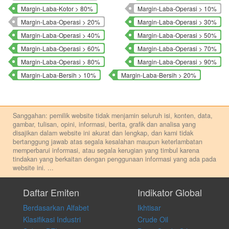
Margin-Laba-Kotor > 80%
Margin-Laba-Operasi > 10%
Margin-Laba-Operasi > 20%
Margin-Laba-Operasi > 30%
Margin-Laba-Operasi > 40%
Margin-Laba-Operasi > 50%
Margin-Laba-Operasi > 60%
Margin-Laba-Operasi > 70%
Margin-Laba-Operasi > 80%
Margin-Laba-Operasi > 90%
Margin-Laba-Bersih > 10%
Margin-Laba-Bersih > 20%
Sanggahan: pemilik website tidak menjamin seluruh isi, konten, data,
gambar, tulisan, opini, informasi, berita, grafik dan analisa yang
disajikan dalam website ini akurat dan lengkap, dan kami tidak
bertanggung jawab atas segala kesalahan maupun keterlambatan
memperbarui informasi, atau segala kerugian yang timbul karena
tindakan yang berkaitan dengan penggunaan informasi yang ada pada
website ini.
...
Setiap keputusan investasi merupakan keputusan dan tanggung jawab
pribadi. Kami tidak memberi anjuran, saran, rekomendasi untuk
Daftar Emiten
Indikator Global
membeli, menjual atau melakukan aktivitas lain yang terkait dengan
Berdasarkan Alfabet
Ikhtisar
transaksi perdagangan apapun, dan kami tidak bertanggung jawab
atas keputusan investasi yang dilakukan dalam kondisi dan situasi
Klasifikasi Industri
Crude Oil
apapun juga, yang diakibatkan secara langsung maupun tidak