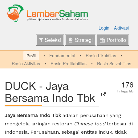
Login
Aktivasi
Seleksi
Strategi
Portfolio
Fundamental
Rasio Likuiditas
Profil
Rasio Aktivitas
Rasio Profitabilitas
Rasio Solvabilitas
DUCK - Jaya
176
Bersama Indo Tbk
1 minggu lalu
Jaya Bersama Indo Tbk
adalah perusahaan yang
mengelola jaringan restoran
Chinese food
terbesar di
Indonesia. Perusahaan, sebagai entitas induk, tidak