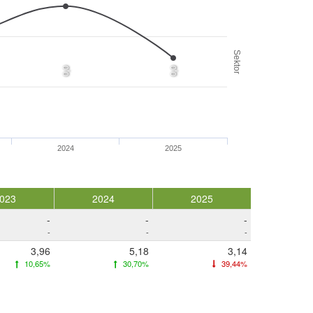
Sektor
0,0
0,0
2024
2025
023
2024
2025
-
-
-
-
-
-
3,96
5,18
3,14
10,65%
30,70%
39,44%