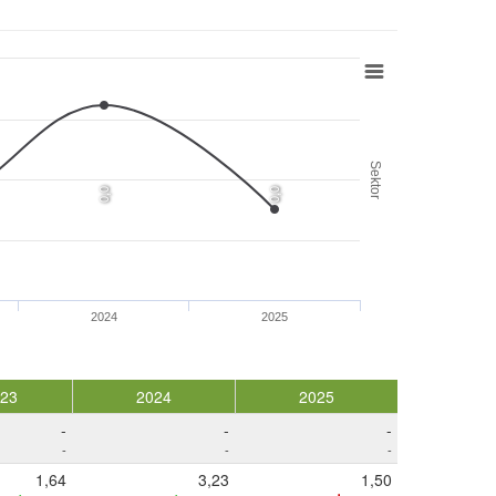
Sektor
0,0
0,0
2024
2025
23
2024
2025
-
-
-
-
-
-
1,64
3,23
1,50