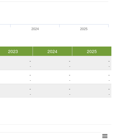
2024
2025
2023
2024
2025
-
-
-
-
-
-
-
-
-
-
-
-
-
-
-
-
-
-