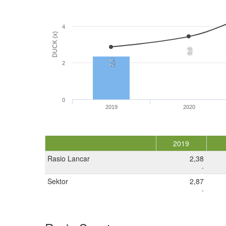
4
DUCK (x)
0,0
2,4
2
0
2019
2020
2019
Rasio Lancar
2,38
-
Sektor
2,87
-