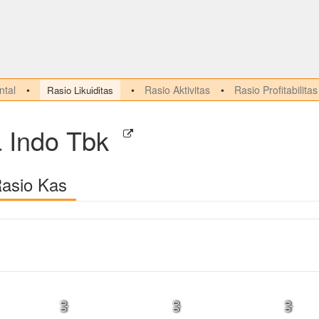
tal
Rasio Aktivitas
Rasio Profitabilitas
Rasio Likuiditas
 Indo Tbk
Rasio Kas
0,0
0,0
0,0
0,0
0,0
0,0
0,0
0,0
0,0