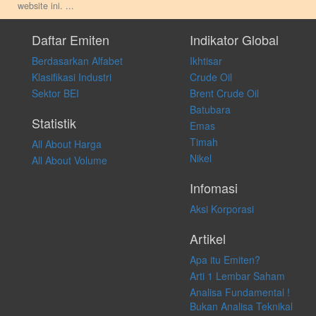
website ini.
...
Setiap keputusan investasi merupakan keputusan dan tanggung jawab
pribadi. Kami tidak memberi anjuran, saran, rekomendasi untuk
Daftar Emiten
Indikator Global
membeli, menjual atau melakukan aktivitas lain yang terkait dengan
Berdasarkan Alfabet
Ikhtisar
transaksi perdagangan apapun, dan kami tidak bertanggung jawab
atas keputusan investasi yang dilakukan dalam kondisi dan situasi
Klasifikasi Industri
Crude Oil
apapun juga, yang diakibatkan secara langsung maupun tidak
Sektor BEI
Brent Crude Oil
langsung atas konten pada website ini.
Batubara
Statistik
Emas
Timah
All About Harga
Nikel
All About Volume
Infomasi
Aksi Korporasi
Artikel
Apa itu Emiten?
Arti 1 Lembar Saham
Analisa Fundamental !
Bukan Analisa Teknikal