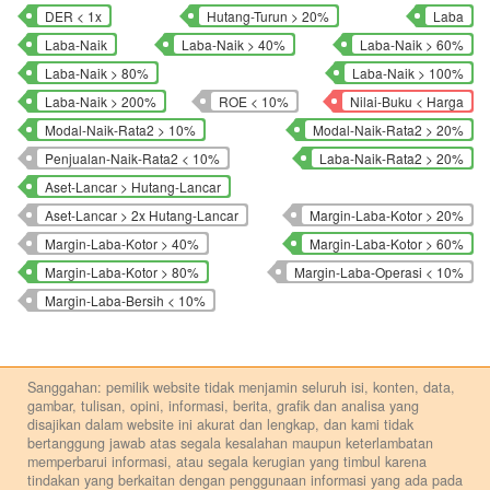
DER < 1x
Hutang-Turun > 20%
Laba
Laba-Naik
Laba-Naik > 40%
Laba-Naik > 60%
Laba-Naik > 80%
Laba-Naik > 100%
Laba-Naik > 200%
ROE < 10%
Nilai-Buku < Harga
Modal-Naik-Rata2 > 10%
Modal-Naik-Rata2 > 20%
Penjualan-Naik-Rata2 < 10%
Laba-Naik-Rata2 > 20%
Aset-Lancar > Hutang-Lancar
Aset-Lancar > 2x Hutang-Lancar
Margin-Laba-Kotor > 20%
Margin-Laba-Kotor > 40%
Margin-Laba-Kotor > 60%
Margin-Laba-Kotor > 80%
Margin-Laba-Operasi < 10%
Margin-Laba-Bersih < 10%
Sanggahan: pemilik website tidak menjamin seluruh isi, konten, data,
gambar, tulisan, opini, informasi, berita, grafik dan analisa yang
disajikan dalam website ini akurat dan lengkap, dan kami tidak
bertanggung jawab atas segala kesalahan maupun keterlambatan
memperbarui informasi, atau segala kerugian yang timbul karena
tindakan yang berkaitan dengan penggunaan informasi yang ada pada