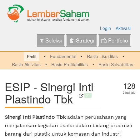
Login
Aktivasi
Seleksi
Strategi
Portfolio
Fundamental
Rasio Likuiditas
Profil
Rasio Aktivitas
Rasio Profitabilitas
Rasio Solvabilitas
ESIP - Sinergi Inti
128
Plastindo Tbk
2 hari lalu
Q1
Sinergi Inti Plastindo Tbk
adalah perusahaan yang
menjalankan kegiatan usaha dalam bidang produksi
barang dari plastik untuk kemasan dan industri