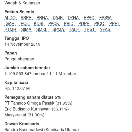
Wadah & Kemasan
Emiten Sejenis
ALDO
ASPR
BRNA
DAJK
DYNA
EPAC
FASW
IGAR
IPOL
KDSI
PACK
PBID
PDPP
PICO
PPRI
PTMR
SIMA
SMKL
SPMA
TALF
TRST
YPAS
Tanggal IPO
14 November 2019
Papan
Pengembangan
Jumlah saham beredar
1.109.953.847 lembar / 1,11 M lembar
Kapitalisasi
Rp. 142,07 M
Pemegang saham diatas 5%
PT Tanindo Omega Pasifik (31.93%)
Eric Budisetio Kurniawan (36.11%)
Masyarakat (31.96%)
Dewan Komisaris
Sandra Kusumadewi (Komisaris Utama)