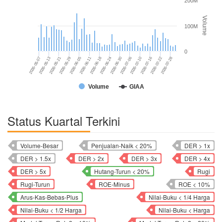
200M
Volume
100M
0
2026-05-21
2026-05-13
2026-05-07
2026-07-28
2026-07-22
2026-07-16
2026-07-10
2026-07-06
2026-06-30
2026-06-24
2026-06-18
2026-06-11
2026-06-05
2026-05-29
Volume
GIAA
Status Kuartal Terkini
Volume-Besar
Penjualan-Naik < 20%
DER > 1x
DER > 1.5x
DER > 2x
DER > 3x
DER > 4x
DER > 5x
Hutang-Turun < 20%
Rugi
Rugi-Turun
ROE-Minus
ROE < 10%
Arus-Kas-Bebas-Plus
Nilai-Buku < 1/4 Harga
Nilai-Buku < 1/2 Harga
Nilai-Buku < Harga