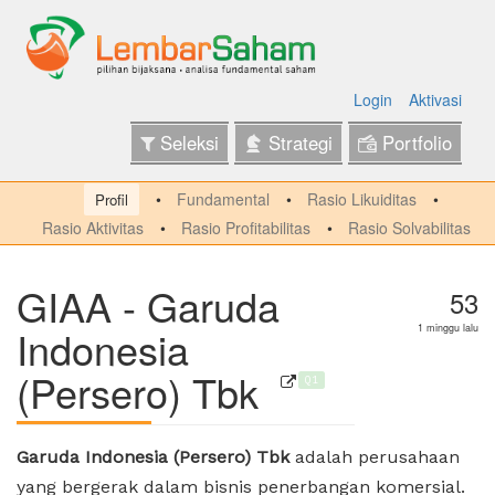
Login
Aktivasi
Seleksi
Strategi
Portfolio
Fundamental
Rasio Likuiditas
Profil
Rasio Aktivitas
Rasio Profitabilitas
Rasio Solvabilitas
GIAA - Garuda
53
Indonesia
1 minggu lalu
(Persero) Tbk
Q1
Garuda Indonesia (Persero) Tbk
adalah perusahaan
yang bergerak dalam bisnis penerbangan komersial.