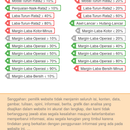
Modal-Turun-Rata2 > 10%
Modal-Turun-Rata2 > 20%
Penjualan-Naik-Rata2 > 10%
Laba-Turun-Rata2 > 20%
Laba-Turun-Rata2 > 40%
Laba-Turun-Rata2 > 60%
Laba-Turun-Rata2 > 80%
Aset-Lancar > Hutang-Lancar
Margin-Laba-Kotor-Minus
Margin-Laba-Kotor < 20%
Margin-Laba-Operasi > 10%
Margin-Laba-Operasi > 20%
Margin-Laba-Operasi > 30%
Margin-Laba-Operasi > 40%
Margin-Laba-Operasi > 50%
Margin-Laba-Operasi > 60%
Margin-Laba-Operasi > 70%
Margin-Laba-Operasi > 80%
Margin-Laba-Operasi > 90%
Margin-Laba-Bersih-Minus
Margin-Laba-Bersih < 10%
Sanggahan: pemilik website tidak menjamin seluruh isi, konten, data,
gambar, tulisan, opini, informasi, berita, grafik dan analisa yang
disajikan dalam website ini akurat dan lengkap, dan kami tidak
bertanggung jawab atas segala kesalahan maupun keterlambatan
memperbarui informasi, atau segala kerugian yang timbul karena
tindakan yang berkaitan dengan penggunaan informasi yang ada pada
website ini.
...