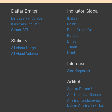
Setiap keputusan investasi merupakan keputusan dan tanggung jawab
pribadi. Kami tidak memberi anjuran, saran, rekomendasi untuk
Daftar Emiten
Indikator Global
membeli, menjual atau melakukan aktivitas lain yang terkait dengan
Berdasarkan Alfabet
Ikhtisar
transaksi perdagangan apapun, dan kami tidak bertanggung jawab
atas keputusan investasi yang dilakukan dalam kondisi dan situasi
Klasifikasi Industri
Crude Oil
apapun juga, yang diakibatkan secara langsung maupun tidak
Sektor BEI
Brent Crude Oil
langsung atas konten pada website ini.
Batubara
Statistik
Emas
Timah
All About Harga
Nikel
All About Volume
Infomasi
Aksi Korporasi
Artikel
Apa itu Emiten?
Arti 1 Lembar Saham
Analisa Fundamental !
Bukan Analisa Teknikal