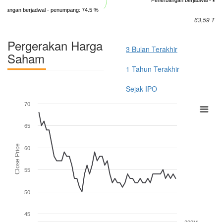
rbangan berjadwal - penumpang: 74.5 %
63,59 T
Pergerakan Harga
3 Bulan Terakhir
Saham
1 Tahun Terakhir
Sejak IPO
70
65
Close Price
60
55
50
45