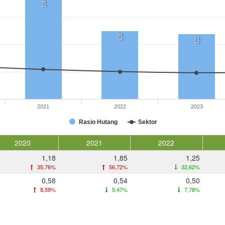
1,9
1,3
1,2
2021
2022
2023
Rasio Hutang
Sektor
2020
2021
2022
1,18
1,85
1,25
35,76%
56,72%
32,62%
0,58
0,54
0,50
8,59%
5,47%
7,78%