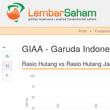
Profil
Fundamen
GIAA - Garuda Indone
Rasio Hutang vs Rasio Hutang J
H
P
100
75
50
kali (x)
0,0
0,0
25