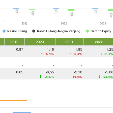
1,9
1,3
1,2
-2,2
-5,1
-6,2
2021
2022
2023
Rasio Hutang
Rasio Hutang Jangka Panjang
Debt To Equity
2019
2020
2021
2022
0,87
1,18
1,85
1,2
-
35,76%
56,72%
32,62
-
-
-
-
-
-
6,65
-6,55
-2,18
-5,0
-
198,57%
66,78%
132,48