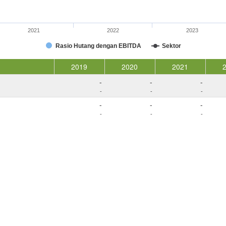
2021
2022
2023
Rasio Hutang dengan EBITDA
Sektor
2019
2020
2021
-
-
-
-
-
-
-
-
-
-
-
-