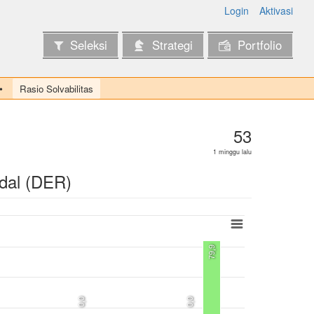
Login
Aktivasi
Seleksi
Strategi
Portfolio
Rasio Solvabilitas
53
1 minggu lalu
dal (DER)
79,9
0,0
0,0