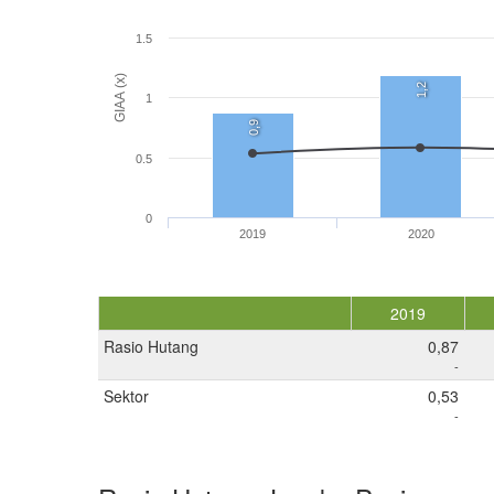
1.5
GIAA (x)
1,2
1
0,9
0.5
0
2019
2020
2019
Rasio Hutang
0,87
-
Sektor
0,53
-