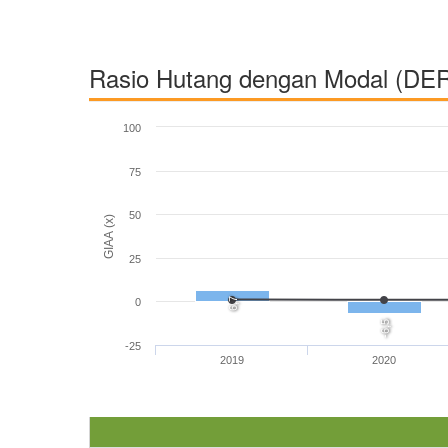
Rasio Hutang dengan Modal (DE
100
75
50
GIAA (x)
25
6,7
0
-6,5
-25
2019
2020