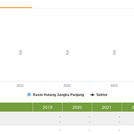
0,0
0,0
0,0
2021
2022
2023
Rasio Hutang Jangka Panjang
Sektor
2019
2020
2021
-
-
-
-
-
-
-
-
-