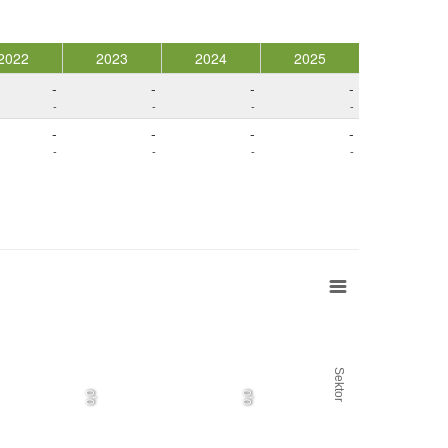
2022
2023
2024
2025
-
-
-
-
-
-
-
-
-
-
-
-
-
-
-
-
Sektor
0,0
0,0