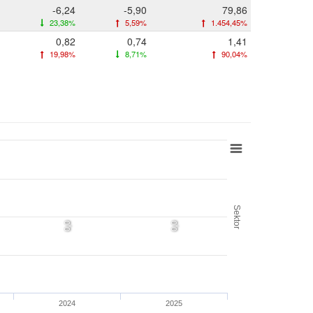
-6,24
-5,90
79,86
23,38%
5,59%
1.454,45%
0,82
0,74
1,41
19,98%
8,71%
90,04%
Sektor
0,0
0,0
2024
2025