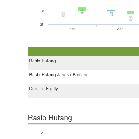
6,7
0
1,2
0,9
-6,5
-25
2019
2020
Rasio Hutang
Rasio Hutang Jangka Panjang
Debt To Equity
Rasio Hutang
2