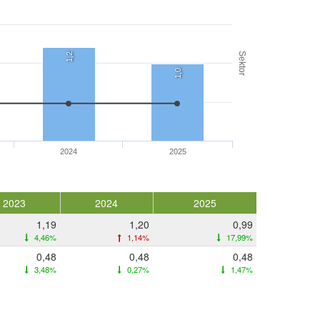
Sektor
1,2
1,0
2024
2025
2023
2024
2025
1,19
1,20
0,99
4,46%
1,14%
17,99%
0,48
0,48
0,48
3,48%
0,27%
1,47%