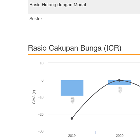
Rasio Hutang dengan Modal
Sektor
Rasio Cakupan Bunga (ICR)
10
0
-3,3
GIAA (x)
-10
-9,3
-20
-30
2019
2020