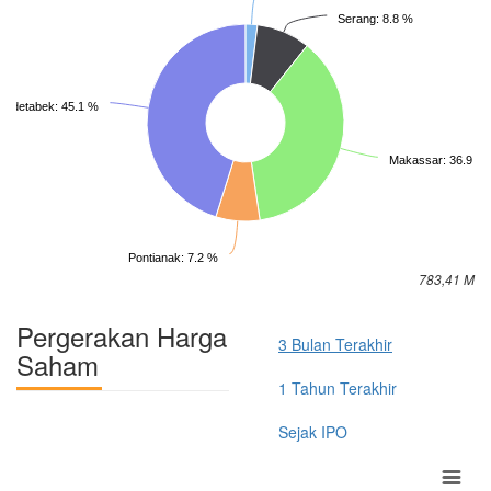
Serang: 8.8 %
bodetabek: 45.1 %
Makassar: 36.9 %
Pontianak: 7.2 %
783,41 M
Pergerakan Harga
3 Bulan Terakhir
Saham
1 Tahun Terakhir
Sejak IPO