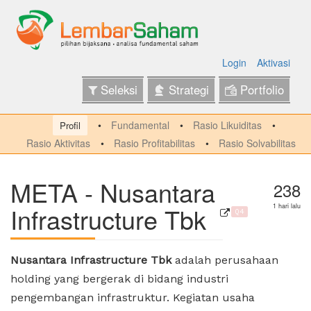
Login
Aktivasi
Seleksi
Strategi
Portfolio
Fundamental
Rasio Likuiditas
Profil
Rasio Aktivitas
Rasio Profitabilitas
Rasio Solvabilitas
META - Nusantara
238
Infrastructure Tbk
1 hari lalu
Q4
Nusantara Infrastructure Tbk
adalah perusahaan
holding yang bergerak di bidang industri
pengembangan infrastruktur. Kegiatan usaha