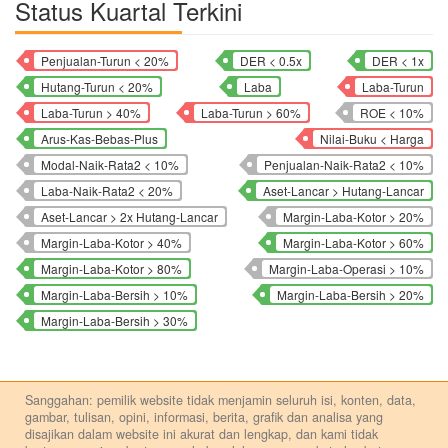
Status Kuartal Terkini
Penjualan-Turun < 20%
DER < 0.5x
DER < 1x
Hutang-Turun < 20%
Laba
Laba-Turun
Laba-Turun > 40%
Laba-Turun > 60%
ROE < 10%
Arus-Kas-Bebas-Plus
Nilai-Buku < Harga
Modal-Naik-Rata2 < 10%
Penjualan-Naik-Rata2 < 10%
Laba-Naik-Rata2 < 20%
Aset-Lancar > Hutang-Lancar
Aset-Lancar > 2x Hutang-Lancar
Margin-Laba-Kotor > 20%
Margin-Laba-Kotor > 40%
Margin-Laba-Kotor > 60%
Margin-Laba-Kotor > 80%
Margin-Laba-Operasi > 10%
Margin-Laba-Bersih > 10%
Margin-Laba-Bersih > 20%
Margin-Laba-Bersih > 30%
Sanggahan: pemilik website tidak menjamin seluruh isi, konten, data,
gambar, tulisan, opini, informasi, berita, grafik dan analisa yang
disajikan dalam website ini akurat dan lengkap, dan kami tidak