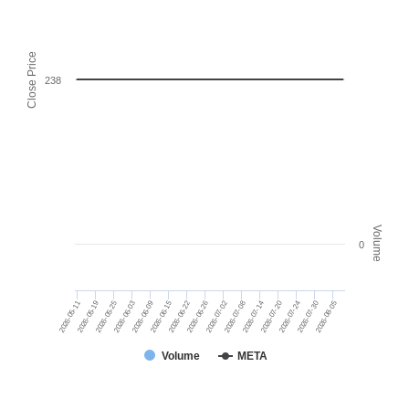
Close Price
238
Volume
0
2026-05-11
2026-06-03
2026-06-22
2026-07-08
2026-07-24
2026-05-19
2026-06-09
2026-06-26
2026-07-14
2026-07-30
2026-05-25
2026-06-15
2026-07-02
2026-07-20
2026-08-05
Volume
META