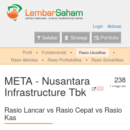
Login
Aktivasi
Seleksi
Strategi
Portfolio
Profil
Fundamental
Rasio Likuiditas
Rasio Aktivitas
Rasio Profitabilitas
Rasio Solvabilitas
META - Nusantara
238
Infrastructure Tbk
1 minggu lalu
Q4
Rasio Lancar vs Rasio Cepat vs Rasio
Kas