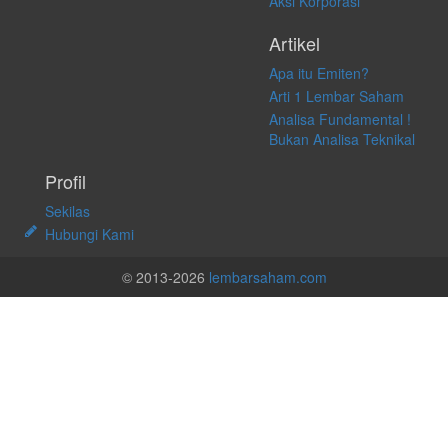
Aksi Korporasi
Artikel
Apa itu Emiten?
Arti 1 Lembar Saham
Analisa Fundamental !
Bukan Analisa Teknikal
Profil
Sekilas
Hubungi Kami
© 2013-2026
lembarsaham.com