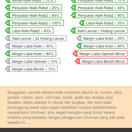
Penjualan-Naik-Rata2 > 20%
Penjualan-Naik-Rata2 > 40%
Penjualan-Naik-Rata2 > 60%
Penjualan-Naik-Rata2 > 80%
Penjualan-Naik-Rata2 > 100%
Laba-Naik-Rata2 > 20%
Laba-Naik-Rata2 > 40%
Aset-Lancar > Hutang-Lancar
Aset-Lancar > 2x Hutang-Lancar
Margin-Laba-Kotor > 20%
Margin-Laba-Kotor > 40%
Margin-Laba-Kotor > 60%
Margin-Laba-Kotor > 80%
Margin-Laba-Operasi-Minus
Margin-Laba-Operasi < 10%
Margin-Laba-Bersih-Minus
Margin-Laba-Bersih < 10%
Sanggahan: pemilik website tidak menjamin seluruh isi, konten, data,
gambar, tulisan, opini, informasi, berita, grafik dan analisa yang
disajikan dalam website ini akurat dan lengkap, dan kami tidak
bertanggung jawab atas segala kesalahan maupun keterlambatan
memperbarui informasi, atau segala kerugian yang timbul karena
tindakan yang berkaitan dengan penggunaan informasi yang ada pada
website ini.
...
Setiap keputusan investasi merupakan keputusan dan tanggung jawab