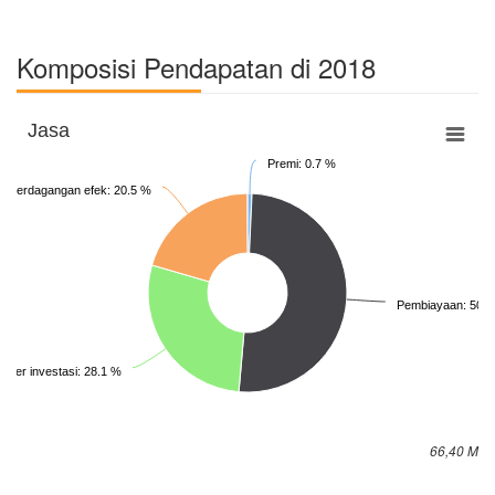
Komposisi Pendapatan di 2018
Jasa
Premi: 0.7 %
ra perdagangan efek: 20.5 %
Pembiayaan: 50.7
ajer investasi: 28.1 %
66,40 M