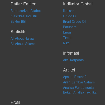
pribadi. Kami tidak memberi anjuran, saran, rekomendasi untuk
Daftar Emiten
Indikator Global
membeli, menjual atau melakukan aktivitas lain yang terkait dengan
Berdasarkan Alfabet
Ikhtisar
transaksi perdagangan apapun, dan kami tidak bertanggung jawab
atas keputusan investasi yang dilakukan dalam kondisi dan situasi
Klasifikasi Industri
Crude Oil
apapun juga, yang diakibatkan secara langsung maupun tidak
Sektor BEI
Brent Crude Oil
langsung atas konten pada website ini.
Batubara
Statistik
Emas
Timah
All About Harga
Nikel
All About Volume
Infomasi
Aksi Korporasi
Artikel
Apa itu Emiten?
Arti 1 Lembar Saham
Analisa Fundamental !
Bukan Analisa Teknikal
Profil