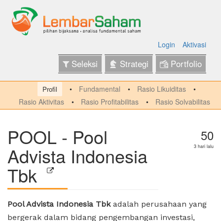
Login
Aktivasi
Seleksi
Strategi
Portfolio
Fundamental
Rasio Likuiditas
Profil
Rasio Aktivitas
Rasio Profitabilitas
Rasio Solvabilitas
POOL - Pool
50
Advista Indonesia
3 hari lalu
Tbk
Pool Advista Indonesia Tbk
adalah perusahaan yang
bergerak dalam bidang pengembangan investasi,