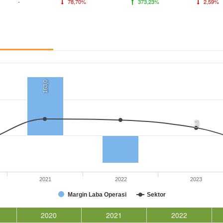
-
78,70%
373,23%
2,59%
163,0
0,0
2021
2022
2023
Margin Laba Operasi
Sektor
2020
2021
2022