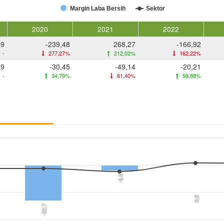
Margin Laba Bersih
Sektor
2020
2021
2022
09
-239,48
268,27
-166,92
-
277,27%
212,02%
162,22%
69
-30,45
-49,14
-20,21
-
34,79%
61,40%
58,88%
-5,5
0,0
-32,7