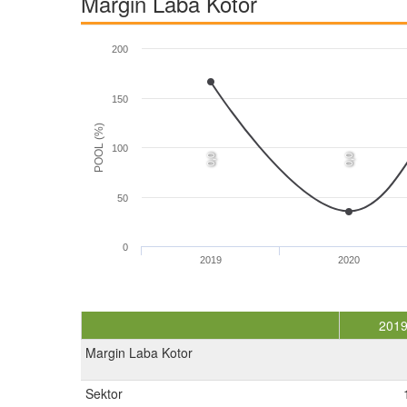
Margin Laba Kotor
200
150
POOL (%)
100
0,0
0,0
50
0
2019
2020
201
Margin Laba Kotor
Sektor