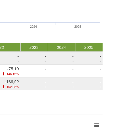
2024
2025
22
2023
2024
2025
-
-
-
-
-
-
-
-
-75,19
-
-
-
146,12%
-
-
-
-166,92
-
-
-
162,22%
-
-
-