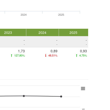
2024
2025
2023
2024
2025
-
-
-
-
-
-
1,73
0,89
0,93
127,80%
48,51%
4,75%