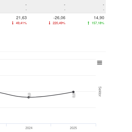
-
-
-
-
-
-
21,63
-26,06
14,90
49,41%
220,49%
157,18%
Sektor
0,0
0,0
2024
2025