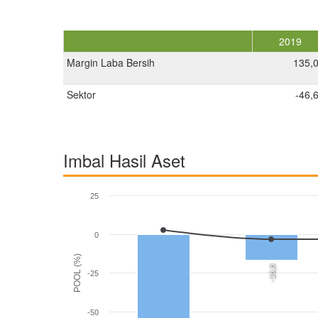
2019
Margin Laba Bersih
135,
Sektor
-46,
Imbal Hasil Aset
25
0
POOL (%)
-16,8
-25
-50