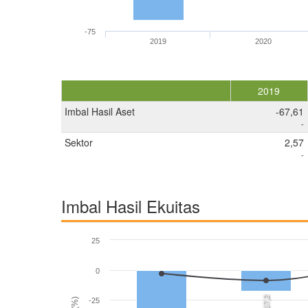
-75
2019
2020
2019
Imbal Hasil Aset
-67,61
-
Sektor
2,57
-
Imbal Hasil Ekuitas
25
0
-17,2
-25