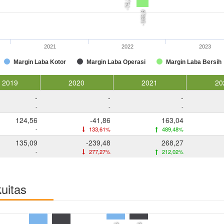
-75,2
-166,9
2021
2022
2023
Margin Laba Kotor
Margin Laba Operasi
Margin Laba Bersih
2019
2020
2021
20
-
-
-
-
-
-
124,56
-41,86
163,04
-
133,61%
489,48%
135,09
-239,48
268,27
-
277,27%
212,02%
kuitas