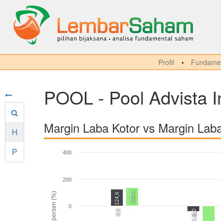
Profil
Fundamen
POOL - Pool Advista 
Margin Laba Kotor vs Margin Lab
H
P
400
200
135,1
persen (%)
124,6
0
0,0
0,0
-41,9