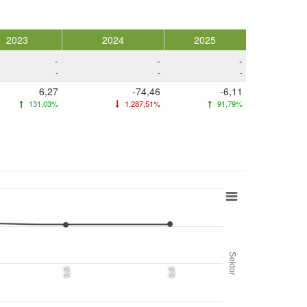
2023
2024
2025
-
-
-
-
-
-
6,27
-74,46
-6,11
131,03%
1.287,51%
91,79%
Sektor
0,0
0,0