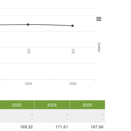
Sektor
0,0
0,0
2024
2025
2023
2024
2025
-
-
-
-
-
-
169,32
171,61
167,66