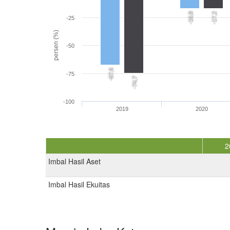
-16,8
-17,2
-25
persen (%)
-50
-67,6
-75
-74,7
-100
2019
2020
2
Imbal Hasil Aset
Imbal Hasil Ekuitas