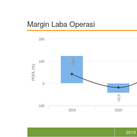
Margin Laba Operasi
200
124,6
100
POOL (%)
0
-41,9
-100
2019
2020
2019