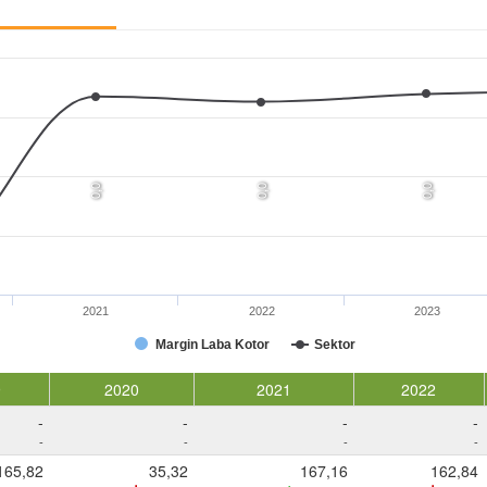
0,0
0,0
0,0
2021
2022
2023
Margin Laba Kotor
Sektor
9
2020
2021
2022
-
-
-
-
-
-
-
-
165,82
35,32
167,16
162,84