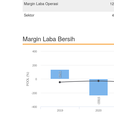
Margin Laba Operasi
12
Sektor
4
Margin Laba Bersih
400
200
135,1
POOL (%)
0
-200
-239,5
-400
2019
2020