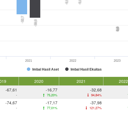
-5,5
-5,6
-32,7
-38,0
0,0
0,0
2021
2022
2023
Imbal Hasil Aset
Imbal Hasil Ekuitas
019
2020
2021
2022
-67,61
-16,77
-32,68
-
75,20%
94,84%
-74,67
-17,17
-37,98
-
77,01%
121,27%