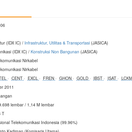
006
tur (IDX IC) /
Infrastruktur, Utilitas & Transportasi
(JASICA)
ikasi (IDX IC) /
Konstruksi Non Bangunan
(JASICA)
ekomunikasi Nirkabel
ekomunikasi Nirkabel
TEL
CENT
EXCL
FREN
GHON
GOLD
IBST
ISAT
LCK
er 2011
angan
9.698 lembar / 1,14 M lembar
8 T
sional Telekomunikasi Indonesia (99.96%)
to Kadiman (Komisaris Utama)