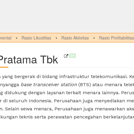
ental
Rasio Likuiditas
Rasio Aktivitas
Rasio Profitabilitas
Pratama Tbk
Q4
yang bergerak di bidang infrastruktur telekomunikasi. 
enyangga
base transceiver station
(BTS) atau menara telek
ang didukung dengan layanan terkait menara lainnya. Per
r di seluruh Indonesia. Perusahaan juga menyediakan me
n. Selain sewa menara, Perusahaan juga menawarkan akses
kungan teknis serta perawatan pencegahan berkelanjut