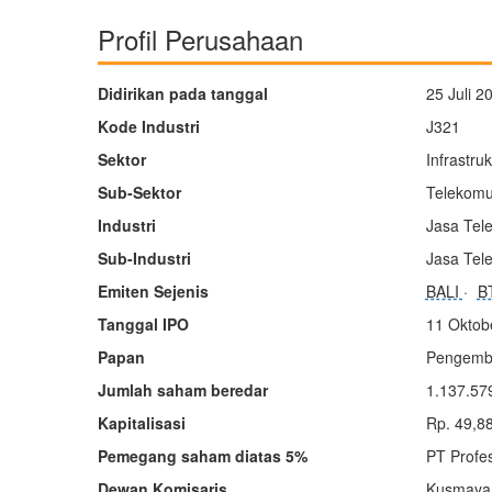
Profil Perusahaan
Didirikan pada tanggal
25 Juli 2
Kode Industri
J321
Sektor
Infrastruk
Sub-Sektor
Telekomun
Industri
Jasa Tel
Sub-Industri
Jasa Tel
Emiten Sejenis
BALI
B
Tanggal IPO
11 Oktob
Papan
Pengemb
Jumlah saham beredar
1.137.57
Kapitalisasi
Rp. 49,8
Pemegang saham diatas 5%
PT Profe
Dewan Komisaris
Kusmayan