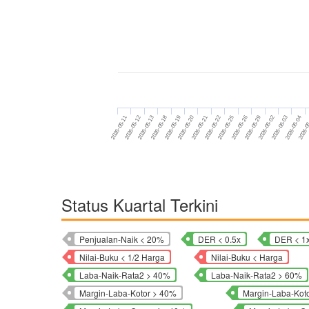
2026-05-26
2026-05-13
2026-06-02
2026-05-19
2026-06-04
2026-05-21
2026-05-25
2026-05-12
2026-05-29
2026-05-18
2026-06-03
2026-05-20
2026-0
2026-05-22
2026-05-11
Status Kuartal Terkini
Penjualan-Naik < 20%
DER < 0.5x
DER < 1
Nilai-Buku < 1/2 Harga
Nilai-Buku < Harga
Laba-Naik-Rata2 > 40%
Laba-Naik-Rata2 > 60%
Margin-Laba-Kotor > 40%
Margin-Laba-Kot