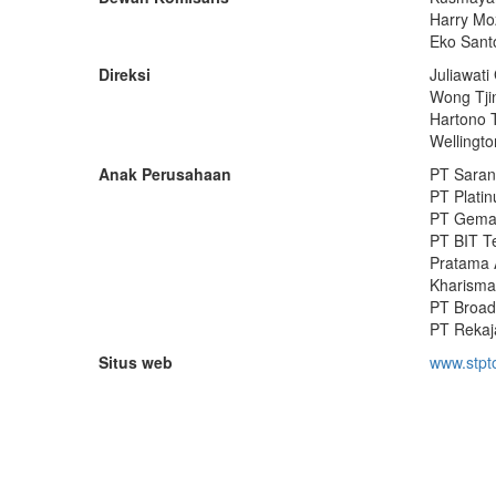
Harry Mo
Eko Sant
Direksi
Juliawat
Wong Tjin
Hartono T
Wellingto
Anak Perusahaan
PT Saran
PT Plati
PT Gema 
PT BIT T
Pratama A
Kharisma
PT Broad
PT Rekaj
Situs web
www.stpt