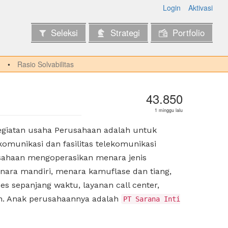
Login
Aktivasi
Seleksi
Strategi
Portfolio
Rasio Solvabilitas
43.850
1 minggu lalu
Kegiatan usaha Perusahaan adalah untuk
omunikasi dan fasilitas telekomunikasi
usahaan mengoperasikan menara jenis
nara mandiri, menara kamuflase dan tiang,
 sepanjang waktu, layanan call center,
an. Anak perusahaannya adalah
PT Sarana Inti