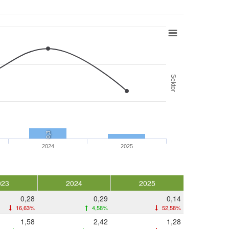
Sektor
0,3
2024
2025
023
2024
2025
0,28
0,29
0,14
16,63%
4,58%
52,58%
1,58
2,42
1,28