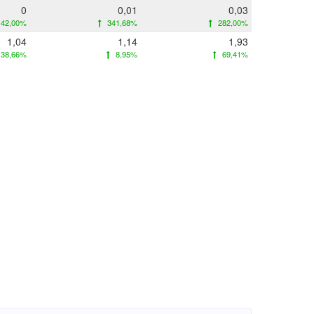
0
0,01
0,03
42,00%
341,68%
282,00%
1,04
1,14
1,93
38,66%
8,95%
69,41%