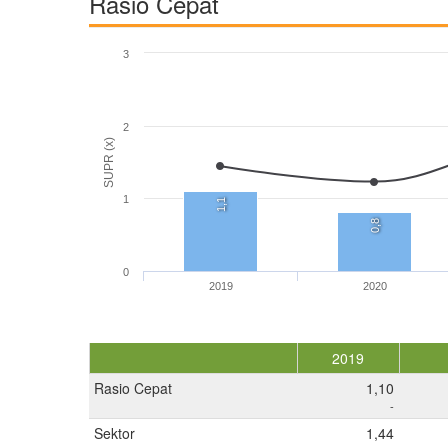
Rasio Cepat
3
2
SUPR (x)
1
1,1
0,8
0
2019
2020
2019
Rasio Cepat
1,10
-
Sektor
1,44