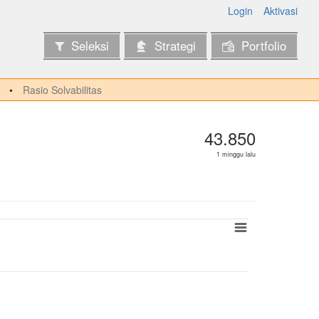
Login
Aktivasi
Seleksi
Strategi
Portfolio
Rasio Solvabilitas
43.850
1 minggu lalu