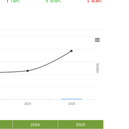
7,62%
53,02%
46,96%
Sektor
2024
2025
2024
2025