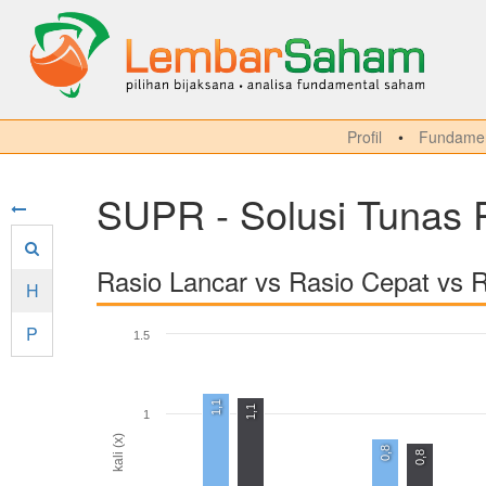
Profil
Fundamen
SUPR - Solusi Tunas 
Rasio Lancar vs Rasio Cepat vs 
H
P
1.5
1,1
1,1
1
kali (x)
0,8
0,8