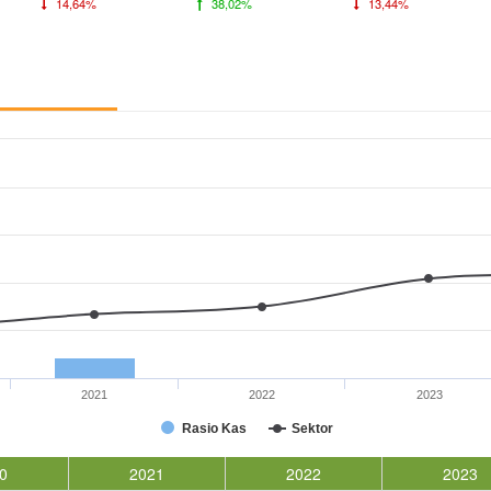
14,64%
38,02%
13,44%
2021
2022
2023
Rasio Kas
Sektor
0
2021
2022
2023