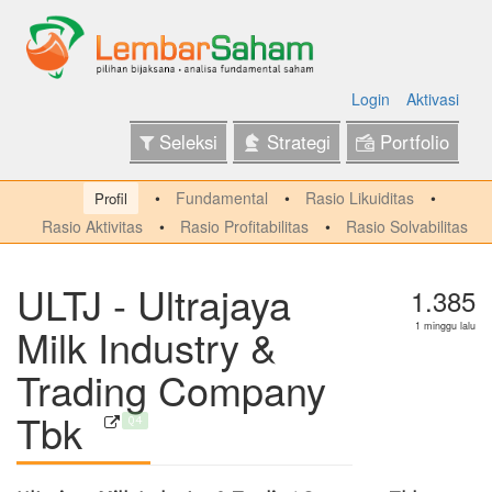
Login
Aktivasi
Seleksi
Strategi
Portfolio
Fundamental
Rasio Likuiditas
Profil
Rasio Aktivitas
Rasio Profitabilitas
Rasio Solvabilitas
ULTJ - Ultrajaya
1.385
Milk Industry &
1 minggu lalu
Trading Company
Tbk
Q4