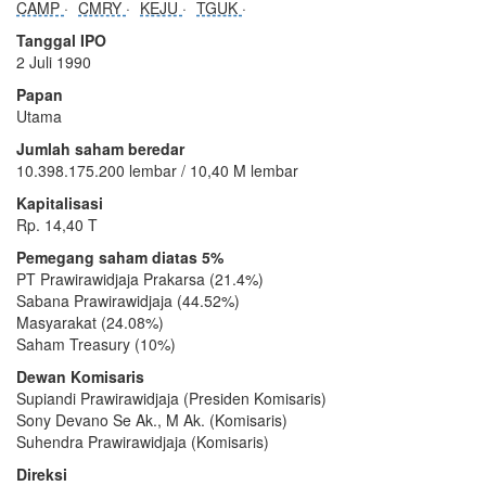
CAMP
CMRY
KEJU
TGUK
Tanggal IPO
2 Juli 1990
Papan
Utama
Jumlah saham beredar
10.398.175.200 lembar / 10,40 M lembar
Kapitalisasi
Rp. 14,40 T
Pemegang saham diatas 5%
PT Prawirawidjaja Prakarsa (21.4%)
Sabana Prawirawidjaja (44.52%)
Masyarakat (24.08%)
Saham Treasury (10%)
Dewan Komisaris
Supiandi Prawirawidjaja (Presiden Komisaris)
Sony Devano Se Ak., M Ak. (Komisaris)
Suhendra Prawirawidjaja (Komisaris)
Direksi