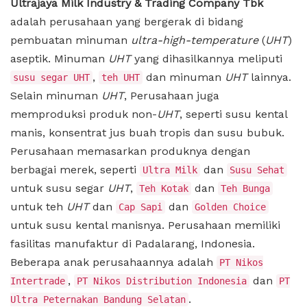
Ultrajaya Milk Industry & Trading Company Tbk
adalah perusahaan yang bergerak di bidang
pembuatan minuman
ultra-high-temperature
(
UHT
)
aseptik. Minuman
UHT
yang dihasilkannya meliputi
,
dan minuman
UHT
lainnya.
susu segar UHT
teh UHT
Selain minuman
UHT
, Perusahaan juga
memproduksi produk non-
UHT
, seperti susu kental
manis, konsentrat jus buah tropis dan susu bubuk.
Perusahaan memasarkan produknya dengan
berbagai merek, seperti
dan
Ultra Milk
Susu Sehat
untuk susu segar
UHT
,
dan
Teh Kotak
Teh Bunga
untuk teh
UHT
dan
dan
Cap Sapi
Golden Choice
untuk susu kental manisnya. Perusahaan memiliki
fasilitas manufaktur di Padalarang, Indonesia.
Beberapa anak perusahaannya adalah
PT Nikos
,
dan
Intertrade
PT Nikos Distribution Indonesia
PT
.
Ultra Peternakan Bandung Selatan