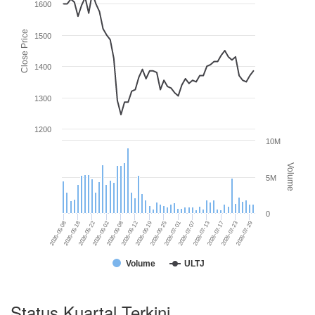
1600
Close Price
1500
1400
1300
1200
10M
Volume
5M
0
2026-05-22
2026-07-23
2026-06-12
2026-07-01
2026-05-18
2026-07-17
2026-06-08
2026-06-25
2026-05-08
2026-07-13
2026-06-02
2026-07-29
2026-06-19
2026-07-07
Volume
ULTJ
Status Kuartal Terkini