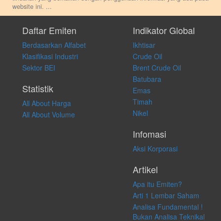
website ini.
...
Setiap keputusan investasi merupakan keputusan dan tanggung jawab
pribadi. Kami tidak memberi anjuran, saran, rekomendasi untuk
Daftar Emiten
Indikator Global
membeli, menjual atau melakukan aktivitas lain yang terkait dengan
Berdasarkan Alfabet
Ikhtisar
transaksi perdagangan apapun, dan kami tidak bertanggung jawab
atas keputusan investasi yang dilakukan dalam kondisi dan situasi
Klasifikasi Industri
Crude Oil
apapun juga, yang diakibatkan secara langsung maupun tidak
Sektor BEI
Brent Crude Oil
langsung atas konten pada website ini.
Batubara
Statistik
Emas
Timah
All About Harga
Nikel
All About Volume
Infomasi
Aksi Korporasi
Artikel
Apa itu Emiten?
Arti 1 Lembar Saham
Analisa Fundamental !
Bukan Analisa Teknikal