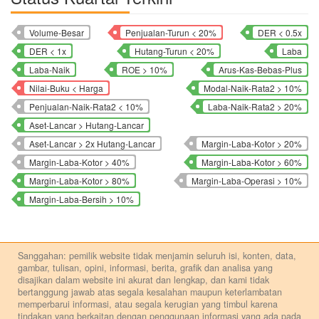
Volume-Besar
Penjualan-Turun < 20%
DER < 0.5x
DER < 1x
Hutang-Turun < 20%
Laba
Laba-Naik
ROE > 10%
Arus-Kas-Bebas-Plus
Nilai-Buku < Harga
Modal-Naik-Rata2 > 10%
Penjualan-Naik-Rata2 < 10%
Laba-Naik-Rata2 > 20%
Aset-Lancar > Hutang-Lancar
Aset-Lancar > 2x Hutang-Lancar
Margin-Laba-Kotor > 20%
Margin-Laba-Kotor > 40%
Margin-Laba-Kotor > 60%
Margin-Laba-Kotor > 80%
Margin-Laba-Operasi > 10%
Margin-Laba-Bersih > 10%
Sanggahan: pemilik website tidak menjamin seluruh isi, konten, data,
gambar, tulisan, opini, informasi, berita, grafik dan analisa yang
disajikan dalam website ini akurat dan lengkap, dan kami tidak
bertanggung jawab atas segala kesalahan maupun keterlambatan
memperbarui informasi, atau segala kerugian yang timbul karena
tindakan yang berkaitan dengan penggunaan informasi yang ada pada