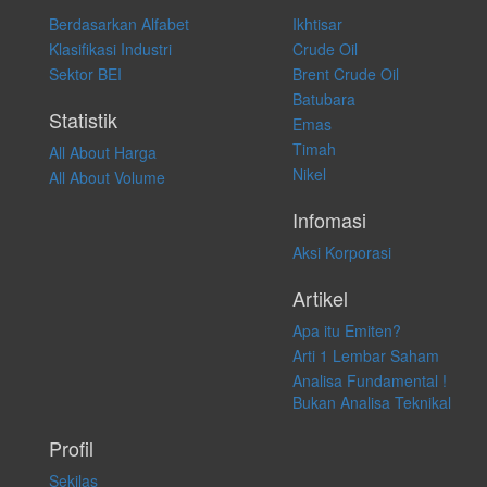
membeli, menjual atau melakukan aktivitas lain yang terkait dengan
Berdasarkan Alfabet
Ikhtisar
transaksi perdagangan apapun, dan kami tidak bertanggung jawab
atas keputusan investasi yang dilakukan dalam kondisi dan situasi
Klasifikasi Industri
Crude Oil
apapun juga, yang diakibatkan secara langsung maupun tidak
Sektor BEI
Brent Crude Oil
langsung atas konten pada website ini.
Batubara
Statistik
Emas
Timah
All About Harga
Nikel
All About Volume
Infomasi
Aksi Korporasi
Artikel
Apa itu Emiten?
Arti 1 Lembar Saham
Analisa Fundamental !
Bukan Analisa Teknikal
Profil
Sekilas