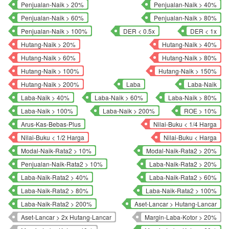
Penjualan-Naik > 20%
Penjualan-Naik > 40%
Penjualan-Naik > 60%
Penjualan-Naik > 80%
Penjualan-Naik > 100%
DER < 0.5x
DER < 1x
Hutang-Naik > 20%
Hutang-Naik > 40%
Hutang-Naik > 60%
Hutang-Naik > 80%
Hutang-Naik > 100%
Hutang-Naik > 150%
Hutang-Naik > 200%
Laba
Laba-Naik
Laba-Naik > 40%
Laba-Naik > 60%
Laba-Naik > 80%
Laba-Naik > 100%
Laba-Naik > 200%
ROE > 10%
Arus-Kas-Bebas-Plus
Nilai-Buku < 1/4 Harga
Nilai-Buku < 1/2 Harga
Nilai-Buku < Harga
Modal-Naik-Rata2 > 10%
Modal-Naik-Rata2 > 20%
Penjualan-Naik-Rata2 > 10%
Laba-Naik-Rata2 > 20%
Laba-Naik-Rata2 > 40%
Laba-Naik-Rata2 > 60%
Laba-Naik-Rata2 > 80%
Laba-Naik-Rata2 > 100%
Laba-Naik-Rata2 > 200%
Aset-Lancar > Hutang-Lancar
Aset-Lancar > 2x Hutang-Lancar
Margin-Laba-Kotor > 20%