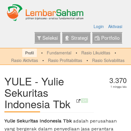
Login
Aktivasi
Seleksi
Strategi
Portfolio
Fundamental
Rasio Likuiditas
Profil
Rasio Aktivitas
Rasio Profitabilitas
Rasio Solvabilitas
YULE - Yulie
3.370
Sekuritas
1 minggu lalu
Indonesia Tbk
Q4
Yulie Sekuritas Indonesia Tbk
adalah perusahaan
yang bergerak dalam penyediaan jasa perantara