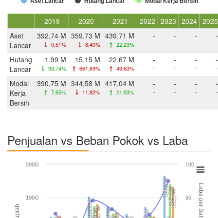
Aset Lancar
Hutang Lancar
Modal Kerja Bersih
2019
2020
2021
2022
2023
2024
2025
Aset
392,74 M
359,73 M
439,71 M
-
-
-
-
Lancar
0,51%
8,40%
22,23%
-
-
-
-
Hutang
1,99 M
15,15 M
22,67 M
-
-
-
-
Lancar
93,74%
661,69%
49,63%
-
-
-
-
Modal
390,75 M
344,58 M
417,04 M
-
-
-
-
Kerja
7,65%
11,82%
21,03%
-
-
-
-
Bersih
Penjualan vs Beban Pokok vs Laba
200G
100
166,2 M
Laba per Saham (EPS)
141,3 M
132,1 M
100G
50
103,5 M
Rupiah
80,7 M
75,0 M
75,0 M
70,6 M