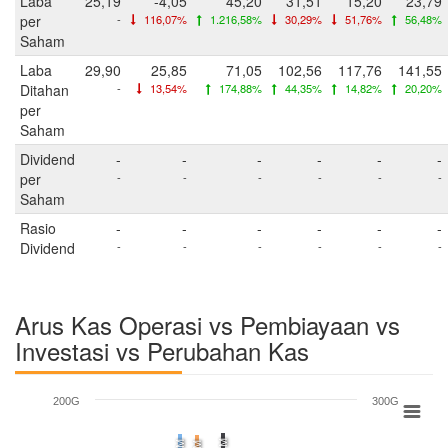
Laba
25,19
-4,05
45,20
31,51
15,20
23,79
per
-
116,07%
1.216,58%
30,29%
51,76%
56,48%
Saham
Laba
29,90
25,85
71,05
102,56
117,76
141,55
Ditahan
-
13,54%
174,88%
44,35%
14,82%
20,20%
per
Saham
Dividend
-
-
-
-
-
-
per
-
-
-
-
-
-
Saham
Rasio
-
-
-
-
-
-
Dividend
-
-
-
-
-
-
Arus Kas Operasi vs Pembiayaan vs
Investasi vs Perubahan Kas
200G
300G