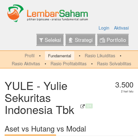
Login
Aktivasi
Seleksi
Strategi
Portfolio
Profil
Rasio Likuiditas
Fundamental
Rasio Aktivitas
Rasio Profitabilitas
Rasio Solvabilitas
YULE - Yulie
3.500
Sekuritas
2 hari lalu
Indonesia Tbk
Q4
Aset vs Hutang vs Modal