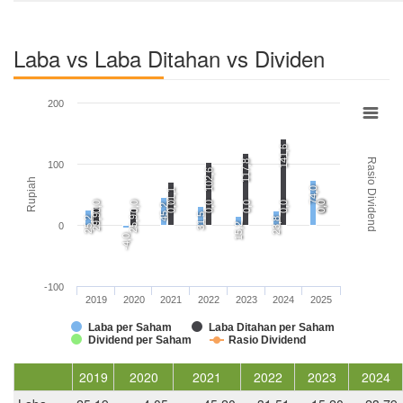
Laba vs Laba Ditahan vs Dividen
200
141,6
Rasio Dividend
117,8
100
102,6
Rupiah
74,0
71,1
0,0
0,0
0,0
0,0
0,0
0,0
0,0
0,0
45,2
31,5
29,9
25,9
25,2
23,8
0
15,2
-4,0
-100
2019
2020
2021
2022
2023
2024
2025
Laba per Saham
Laba Ditahan per Saham
Dividend per Saham
Rasio Dividend
2019
2020
2021
2022
2023
2024