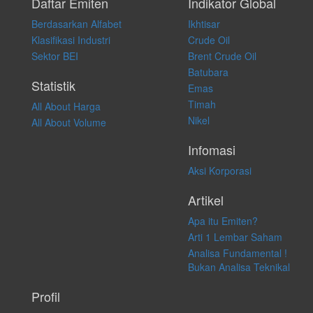
pribadi. Kami tidak memberi anjuran, saran, rekomendasi untuk
Daftar Emiten
Indikator Global
membeli, menjual atau melakukan aktivitas lain yang terkait dengan
Berdasarkan Alfabet
Ikhtisar
transaksi perdagangan apapun, dan kami tidak bertanggung jawab
atas keputusan investasi yang dilakukan dalam kondisi dan situasi
Klasifikasi Industri
Crude Oil
apapun juga, yang diakibatkan secara langsung maupun tidak
Sektor BEI
Brent Crude Oil
langsung atas konten pada website ini.
Batubara
Statistik
Emas
Timah
All About Harga
Nikel
All About Volume
Infomasi
Aksi Korporasi
Artikel
Apa itu Emiten?
Arti 1 Lembar Saham
Analisa Fundamental !
Bukan Analisa Teknikal
Profil