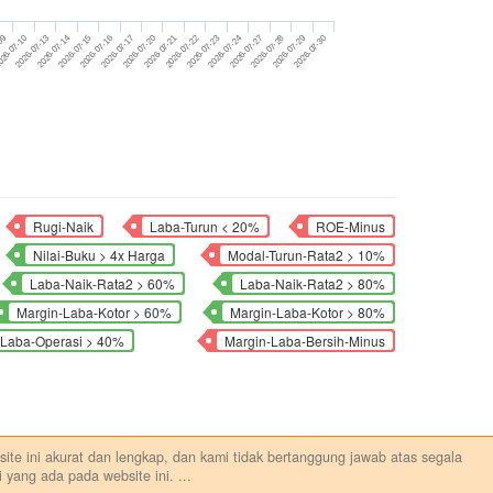
2026-07-13
2026-07-24
-09
2026-07-22
2026-07-20
2026-07-16
2026-07-29
2026-07-14
2026-07-27
26-07-10
2026-07-23
2026-07-21
2026-07-17
2026-07-30
2026-07-28
2026-07-15
Rugi-Naik
Laba-Turun < 20%
ROE-Minus
Nilai-Buku > 4x Harga
Modal-Turun-Rata2 > 10%
Laba-Naik-Rata2 > 60%
Laba-Naik-Rata2 > 80%
Margin-Laba-Kotor > 60%
Margin-Laba-Kotor > 80%
-Laba-Operasi > 40%
Margin-Laba-Bersih-Minus
ebsite ini akurat dan lengkap, dan kami tidak bertanggung jawab atas segala
 yang ada pada website ini.
...