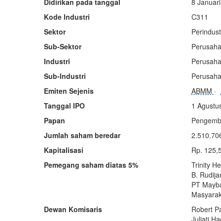
Didirikan pada tanggal
8 Januar
Kode Industri
C311
Sektor
Perindust
Sub-Sektor
Perusahaa
Industri
Perusaha
Sub-Industri
Perusaha
Emiten Sejenis
ABMM
Tanggal IPO
1 Agustu
Papan
Pengemb
Jumlah saham beredar
2.510.70
Kapitalisasi
Rp. 125,
Pemegang saham diatas 5%
Trinity H
B. Rudij
PT Mayba
Masyarak
Dewan Komisaris
Robert P
Juliati H