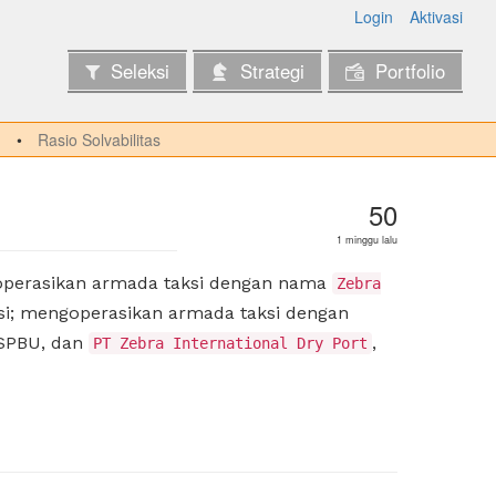
Login
Aktivasi
Seleksi
Strategi
Portfolio
Rasio Solvabilitas
50
1 minggu lalu
goperasikan armada taksi dengan nama
Zebra
aksi; mengoperasikan armada taksi dengan
 SPBU, dan
,
PT Zebra International Dry Port