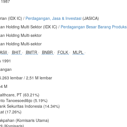
i 1987
rian (IDX IC) /
Perdagangan, Jasa & Investasi
(JASICA)
n Holding Multi Sektor (IDX IC) /
Perdagangan Besar Barang Produks
an Holding Multi-sektor
an Holding Multi-sektor
ASII
BHIT
BMTR
BNBR
FOLK
MLPL
s 1991
angan
6.263 lembar / 2,51 M lembar
54 M
ealthcare, PT (63.21%)
anto Tanoesoedibjo (5.19%)
nk Sekuritas Indonesia (14.34%)
at (17.26%)
akpahan (Komisaris Utama)
adi (Komisaris)