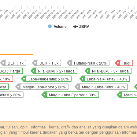
2026-06-17
2026-06-30
2026-06-12
2026-06-26
2026-07
2026-06-10
2026-06-24
2026-07-07
026-06-08
2026-06-22
2026-07-03
2026-06-18
2026-07-01
2026-06-15
2026-06-29
20
2026-06-11
2026-06-25
2026-07-08
2026-06-09
2026-06-23
2026-07-06
-05
2026-06-19
2026-07-02
Volume
ZBRA
DER > 1x
DER > 1.5x
Hutang-Naik < 20%
Rugi
Buku > Harga
Nilai-Buku > 2x Harga
Nilai-Buku > 3x Harga
 < 10%
Laba-Naik-Rata2 > 20%
Laba-Naik-Rata2 > 40%
ncar
Margin-Laba-Kotor > 20%
Margin-Laba-Kotor > 40%
perasi > 20%
Margin-Laba-Operasi > 30%
Margin
r, tulisan, opini, informasi, berita, grafik dan analisa yang disajikan dalam w
gian yang timbul karena tindakan yang berkaitan dengan penggunaan informasi