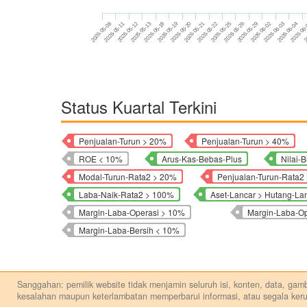
2026-05-18
2026-06-03
2026-05-12
2026-05-29
2026-05-08
2026-05-25
2026-05-21
2
2026-05-19
2026-06-04
2026-05-13
2026-06-02
2026-05-11
2026-05-26
2026-05-22
2026-05-20
2026-06
Status Kuartal Terkini
Penjualan-Turun > 20%
Penjualan-Turun > 40%
ROE < 10%
Arus-Kas-Bebas-Plus
Nilai-
Modal-Turun-Rata2 > 20%
Penjualan-Turun-Rata2
Laba-Naik-Rata2 > 100%
Aset-Lancar > Hutang-La
Margin-Laba-Operasi > 10%
Margin-Laba-O
Margin-Laba-Bersih < 10%
Sanggahan: pemilik website tidak menjamin seluruh isi, konten, data, gamba
kesalahan maupun keterlambatan memperbarui informasi, atau segala keru